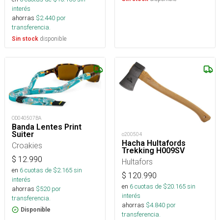
interés
ahorras
$
2.440
por
transferencia.
disponible
Sin stock
OD040507BA
Banda Lentes Print
Suiter
o200504
Hacha Hultafords
Croakies
Trekking H009SV
$
12.990
Hultafors
en
6
cuotas de $
2.165
sin
$
120.990
interés
en
6
cuotas de $
20.165
sin
ahorras
$
520
por
interés
transferencia.
ahorras
$
4.840
por
Disponible
transferencia.