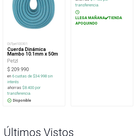
transferencia.
LLEGA MAÑANA✔️TIENDA
APOQUINDO
OUTpet100301
Cuerda Dinámica
Mambo 10.1mm x 50m
Petzl
$
209.990
en
6
cuotas de $
34.998
sin
interés
ahorras
$
8.400
por
transferencia.
Disponible
Últimos Vistos