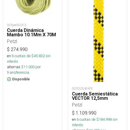
OUTpet092412
Cuerda Dinámica
Mambo 10.1Mm X 70M
Petzl
$
274.990
en
6
cuotas de $
45.832
sin
interés
ahorras
$
11.000
por
transferencia.
Disponible
OUTC020404FE
Cuerda Semiestática
VECTOR 12,5mm
Petzl
$
1.109.990
en
6
cuotas de $
184.998
sin
interés