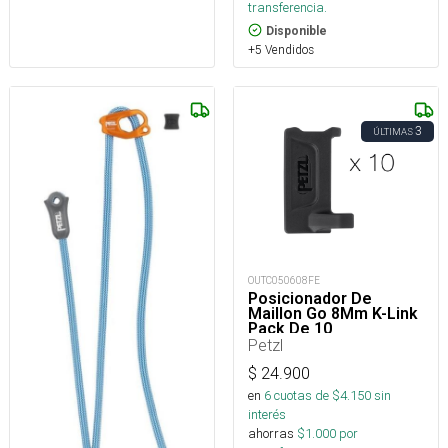
transferencia.
Disponible
+5 Vendidos
3
ÚLTIMAS
OUTC050608FE
Posicionador De
Maillon Go 8Mm K-Link
Pack De 10
Petzl
$
24.900
en
6
cuotas de $
4.150
sin
interés
ahorras
$
1.000
por