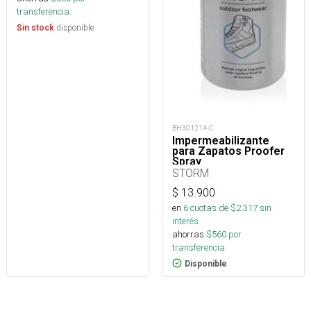
transferencia.
disponible
Sin stock
BH301214-C
Impermeabilizante
para Zapatos Proofer
Spray
STORM
$
13.900
en
6
cuotas de $
2.317
sin
interés
ahorras
$
560
por
transferencia.
Disponible