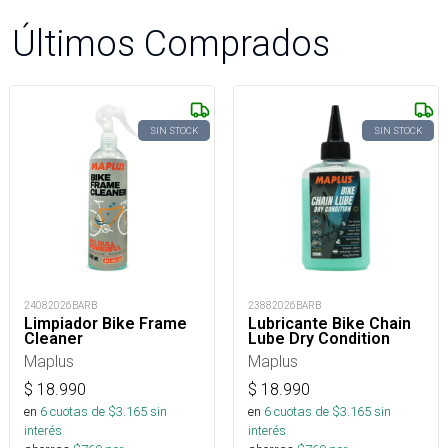
Últimos Comprados
SIN STOCK
SIN STOCK
24082026BARB
23882026BARB
Limpiador Bike Frame
Lubricante Bike Chain
Cleaner
Lube Dry Condition
Maplus
Maplus
$
18.990
$
18.990
en
6
cuotas de $
3.165
sin
en
6
cuotas de $
3.165
sin
interés
interés