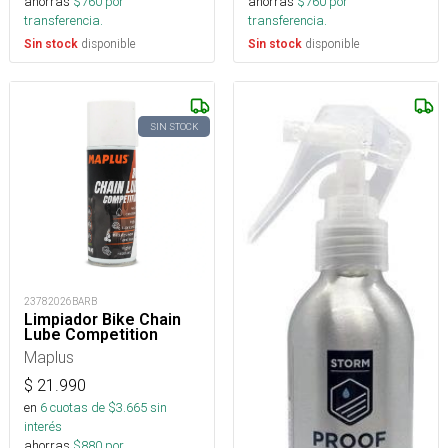
ahorras
$
760
por
ahorras
$
760
por
transferencia.
transferencia.
disponible
disponible
Sin stock
Sin stock
SIN STOCK
23782026BARB
Limpiador Bike Chain
Lube Competition
Maplus
$
21.990
en
6
cuotas de $
3.665
sin
interés
ahorras
$
880
por