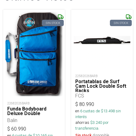
SIN STOCK
SIN STOCK
22582026BARB
Portatablas de Surf
Cam Lock Double Soft
Racks
FCS
22682026BARB
$
80.990
Funda Bodyboard
en
6
cuotas de $
13.498
sin
Deluxe Double
interés
Balin
ahorras
$
3.240
por
transferencia.
$
60.990
en
6
cuotas de $
10.165
sin
disponible
Sin stock