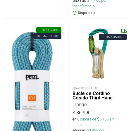
ahorras
$
44.400
por
transferencia.
Disponible
ENVÍO
GRATIS
ÚLTIMA UNIDAD
ÚLTIMA UNIDAD
TRA200210NAD-R
Bucle de Cordino
Cosido Third Hand
Trango
$
36.990
en
6
cuotas de $
6.165
sin
interés
ahorras
$
1.480
por