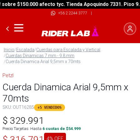
re $150.000 afecto tyc. Tienda Apoquindo 7331. Piso 9. La
+56 2 2244 3777
|
Inicio
/
Escalada
/
Cuerdas para Escalada y Vertical
/
Cuerdas Dinamicas 7 mm - 9.8 mm
/
Cuerda Dinamica Arial 9,5mm x 70mts
Petzl
Cuerda Dinamica Arial 9,5mm x
70mts
SKU:
OUT16285
+5 VENDIDOS
$
329.991
Precio Tarjetas: Hasta
6
cuotas de $
54.999
$
316.791
4
% OFF