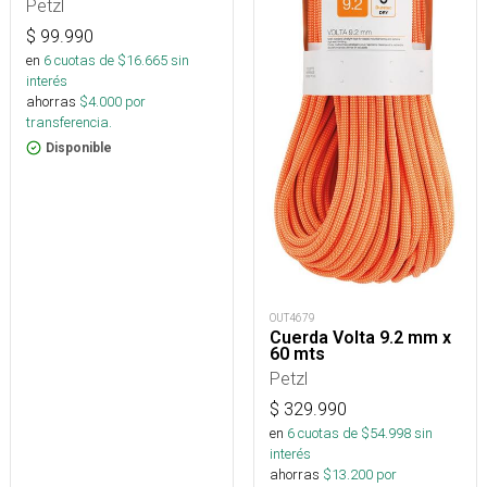
Petzl
$
99.990
en
6
cuotas de $
16.665
sin
interés
ahorras
$
4.000
por
transferencia.
Disponible
OUT4679
Cuerda Volta 9.2 mm x
60 mts
Petzl
$
329.990
en
6
cuotas de $
54.998
sin
interés
ahorras
$
13.200
por