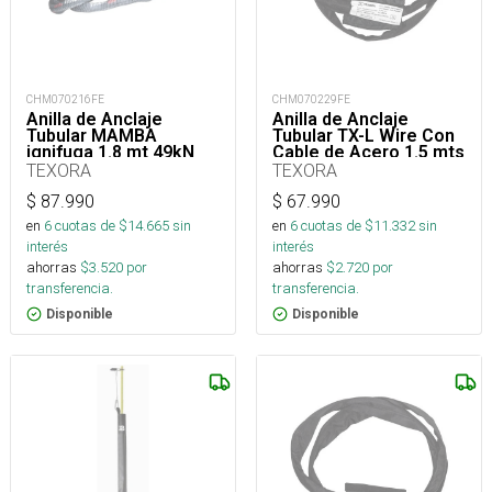
CHM070216FE
CHM070229FE
Anilla de Anclaje
Anilla de Anclaje
Tubular MAMBA
Tubular TX-L Wire Con
ignifuga 1.8 mt 49kN
Cable de Acero 1.5 mts
50kN
TEXORA
TEXORA
$
87.990
$
67.990
en
6
cuotas de $
14.665
sin
en
6
cuotas de $
11.332
sin
interés
interés
ahorras
$
3.520
por
ahorras
$
2.720
por
transferencia.
transferencia.
Disponible
Disponible