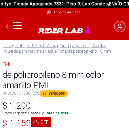
yc. Tienda Apoquindo 7331. Piso 9. Las Condes
¡ENVÍO GRATI
+56 2 2244 3777
|
Inicio
/
Trabajo - Rescate Altura
/
Cintas y Cuerdas
/
Cuerdas
/
Cuerda para rescate en agua Flotante polipropileno 10 mm
PMI
de polipropileno 8 mm color
amarillo PMI
SKU:
767719004278
+5 VENDIDOS
$
1.200
Precio Tarjetas: Hasta
6
cuotas de $
200
$
1.152
4
% OFF