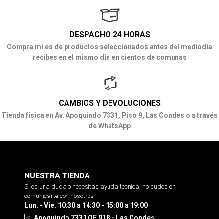
DESPACHO 24 HORAS
Compra miles de productos seleccionados antes del mediodía
recibes en el mismo día en cientos de comunas
CAMBIOS Y DEVOLUCIONES
Tienda física en Av. Apoquindo 7331, Piso 9, Las Condes o a través
de WhatsApp
NUESTRA TIENDA
Si es una duda o necesitas ayuda tecnica, no dudes en
comunicarte con nosotros
Lun. - Vie. 10:30 a 14:30 - 15:00 a 19:00
Apoquindo 7331 OF 918 - Las Condes