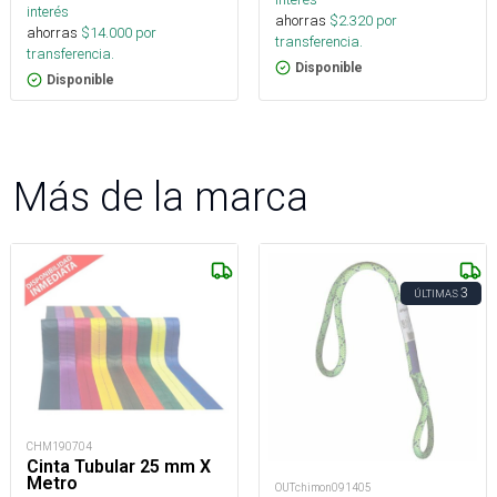
interés
ahorras
$
2.320
por
ahorras
$
14.000
por
transferencia.
transferencia.
Disponible
Disponible
Más de la marca
3
ÚLTIMAS
CHM190704
Cinta Tubular 25 mm X
Metro
OUTchimon091405