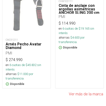
CHM103111
Cinta de anclaje con
argollas asimetricas
ANCHOR SLING 200 cm
26.1kN
PMI
$
114.990
en
6
cuotas de $
19.165
sin
interés
ahorras
$
4.600
por
CM231211
transferencia.
Arnés Pecho Avatar
Diamond
Disponible
PMI
$
274.990
en
6
cuotas de $
45.832
sin
interés
ahorras
$
11.000
por
transferencia.
Disponible
Ver más de la marca