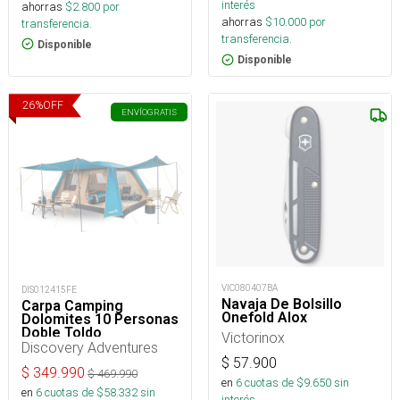
interés
ahorras
$
2.800
por
ahorras
$
10.000
por
transferencia.
transferencia.
Disponible
Disponible
26
%
OFF
ENVÍO
GRATIS
VIC080407BA
DIS012415FE
Navaja De Bolsillo
Carpa Camping
Onefold Alox
Dolomites 10 Personas
Doble Toldo
Victorinox
Discovery Adventures
$
57.900
$
349.990
$
469.990
en
6
cuotas de $
9.650
sin
en
6
cuotas de $
58.332
sin
interés