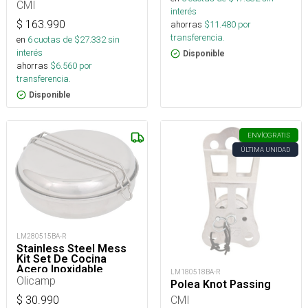
CMI
interés
$
163.990
ahorras
$
11.480
por
transferencia.
en
6
cuotas de $
27.332
sin
interés
Disponible
ahorras
$
6.560
por
transferencia.
Disponible
ENVÍO
GRATIS
ÚLTIMA UNIDAD
LM280515BA-R
Stainless Steel Mess
Kit Set De Cocina
Acero Inoxidable
LM180518BA-R
Camping
Olicamp
Polea Knot Passing
CMI
$
30.990