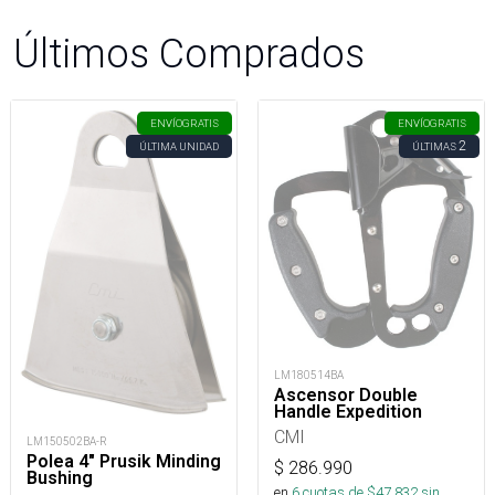
Últimos Comprados
ENVÍO
GRATIS
ENVÍO
GRATIS
2
ÚLTIMA UNIDAD
ÚLTIMAS
LM180514BA
Ascensor Double
Handle Expedition
CMI
LM150502BA-R
Polea 4" Prusik Minding
$
286.990
Bushing
en
6
cuotas de $
47.832
sin