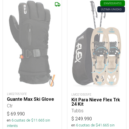
ENVÍO
GRATIS
ÚLTIMA UNIDAD
LMO270510FE
LMO210505FE
Guante Max Ski Glove
Kit Para Nieve Flex Trk
24 Kit
Ctr
Tubbs
$
69.990
$
249.990
en
6
cuotas de $
11.665
sin
en
6
cuotas de $
41.665
sin
interés