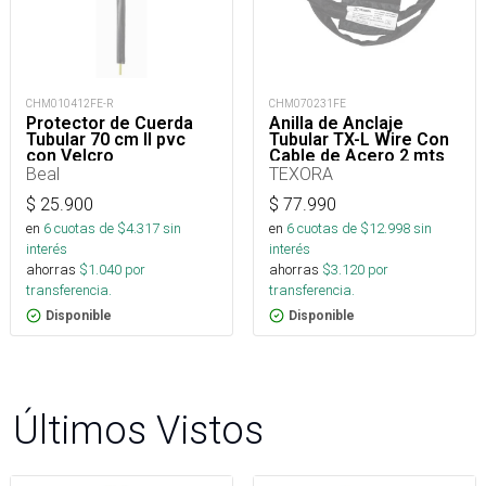
CHM010412FE-R
CHM070231FE
Protector de Cuerda
Anilla de Anclaje
Tubular 70 cm II pvc
Tubular TX-L Wire Con
con Velcro
Cable de Acero 2 mts
50kN
Beal
TEXORA
$
25.900
$
77.990
en
6
cuotas de $
4.317
sin
en
6
cuotas de $
12.998
sin
interés
interés
ahorras
$
1.040
por
ahorras
$
3.120
por
transferencia.
transferencia.
Disponible
Disponible
Últimos Vistos