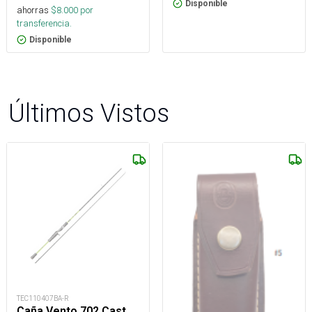
Disponible
ahorras
$
8.000
por
transferencia.
Disponible
Últimos Vistos
TEC110407BA-R
Caña Vento 702 Cast