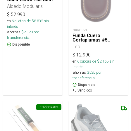
Alcedo Modularis
$
52.990
en
6
cuotas de $
8.832
sin
interés
NT090553
ahorras
$
2.120
por
Funda Cuero
transferencia.
Cortaplumas #5_
Disponible
Tec
$
12.990
en
6
cuotas de $
2.165
sin
interés
ahorras
$
520
por
transferencia.
Disponible
+5 Vendidos
ENVÍO
GRATIS