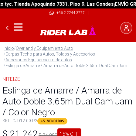
yc. Tienda Apoquindo 7331. Piso 9. Las Condes
¡ENVÍO GRATI
+56 2 2244 3777
|
Inicio
/
Overland y Equipamiento Auto
/
Carpas Techo para Autos, Toldos y Accesorios
/
Accesorios Equipamiento de autos
/
Eslinga de Amarre / Amarra de Auto Doble 3.65m Dual Cam Jam
NITEIZE
Eslinga de Amarre / Amarra de
Auto Doble 3.65m Dual Cam Jam
/ Color Negro
SKU:
CJD12-09-R3
+5 VENDIDOS
$
21.242
15
% OFF
$
24.990