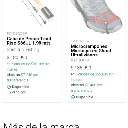
TECN030205-R
Caña de Pesca Trout
LM010611BA
Rise S66UL 1.98 mts.
Microcrampones
Shimano Fishing
Microspikes Ghost
Ultralivianos
$
180.990
Kahtoola
en
6
cuotas de $
30.165
sin
$
136.990
interés
en
6
cuotas de $
22.832
sin
ahorras
$
7.240
por
interés
transferencia.
ahorras
$
5.480
por
Disponible
transferencia.
+5 Vendidos
Disponible
Más de la marca