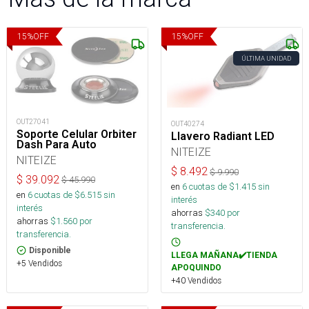
15
%
OFF
15
%
OFF
ÚLTIMA UNIDAD
OUT27041
OUT40274
Soporte Celular Orbiter
Llavero Radiant LED
Dash Para Auto
NITEIZE
NITEIZE
$
8.492
$
9.990
$
39.092
$
45.990
en
6
cuotas de $
1.415
sin
en
6
cuotas de $
6.515
sin
interés
interés
ahorras
$
340
por
ahorras
$
1.560
por
transferencia.
transferencia.
Disponible
LLEGA MAÑANA✔️TIENDA
+5 Vendidos
APOQUINDO
+40 Vendidos