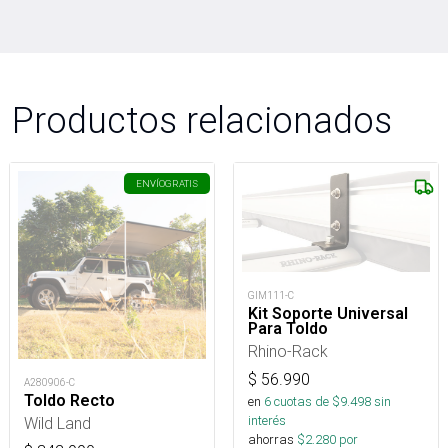
Productos relacionados
ENVÍO
GRATIS
GIM111-C
Kit Soporte Universal
Para Toldo
Rhino-Rack
$
56.990
A280906-C
Toldo Recto
en
6
cuotas de $
9.498
sin
interés
Wild Land
ahorras
$
2.280
por