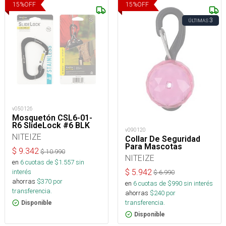
15
%
OFF
15
%
OFF
3
ÚLTIMAS
v050126
Mosquetón CSL6-01-
R6 SlideLock #6 BLK
v090120
NITEIZE
Collar De Seguridad
Para Mascotas
$
9.342
$
10.990
NITEIZE
en
6
cuotas de $
1.557
sin
$
5.942
interés
$
6.990
ahorras
$
370
por
en
6
cuotas de $
990
sin interés
transferencia.
ahorras
$
240
por
transferencia.
Disponible
Disponible