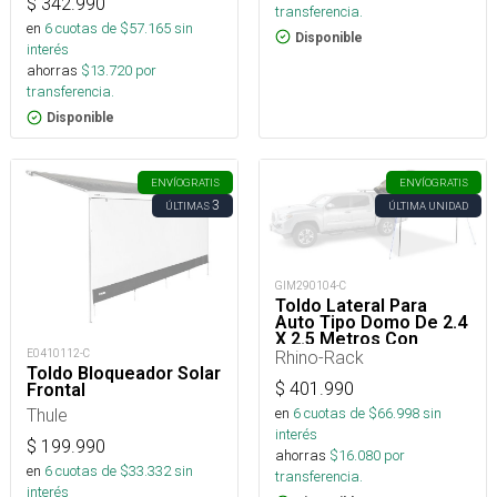
$
342.990
transferencia.
en
6
cuotas de $
57.165
sin
Disponible
interés
ahorras
$
13.720
por
transferencia.
Disponible
ENVÍO
GRATIS
ENVÍO
GRATIS
3
ÚLTIMAS
ÚLTIMA UNIDAD
GIM290104-C
Toldo Lateral Para
Auto Tipo Domo De 2.4
X 2.5 Metros Con
Sistema Stow It
Rhino-Rack
E0410112-C
Toldo Bloqueador Solar
$
401.990
Frontal
en
6
cuotas de $
66.998
sin
Thule
interés
$
199.990
ahorras
$
16.080
por
en
6
cuotas de $
33.332
sin
transferencia.
interés