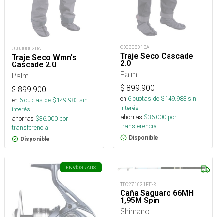
OD030801BA
OD030802BA
Traje Seco Cascade
Traje Seco Wmn's
2.0
Cascade 2.0
Palm
Palm
$
899.900
$
899.900
en
6
cuotas de $
149.983
sin
en
6
cuotas de $
149.983
sin
interés
interés
ahorras
$
36.000
por
ahorras
$
36.000
por
transferencia.
transferencia.
Disponible
Disponible
ENVÍO
GRATIS
TEC271021FE-R
Caña Saguaro 66MH
1,95M Spin
Shimano