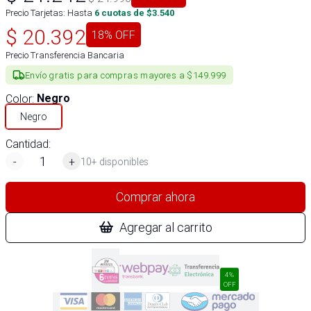
Precio Tarjetas: Hasta
6
cuotas de $
3.540
$
20.392
18
% OFF
Precio Transferencia Bancaria
Envío gratis para compras mayores a $149.999
Color
:
Negro
Negro
Cantidad:
-
+
10+ disponibles
Comprar ahora
Agregar al carrito
4%
OFF