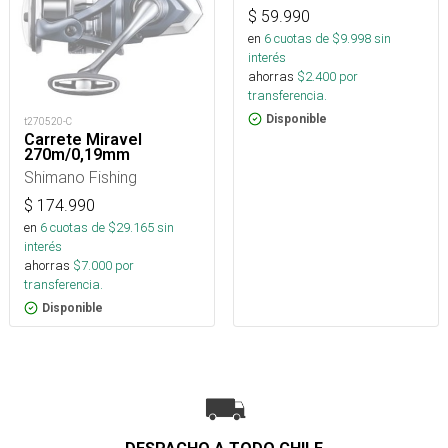
$
59.990
en
6
cuotas de $
9.998
sin
interés
ahorras
$
2.400
por
transferencia.
Disponible
t270520-C
Carrete Miravel
270m/0,19mm
Shimano Fishing
$
174.990
en
6
cuotas de $
29.165
sin
interés
ahorras
$
7.000
por
transferencia.
Disponible