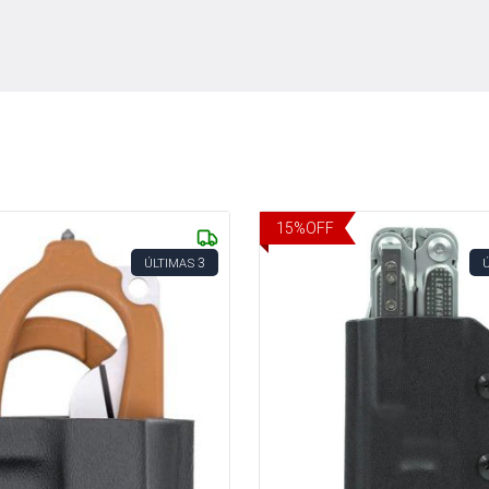
15
%
OFF
3
ÚLTIMAS