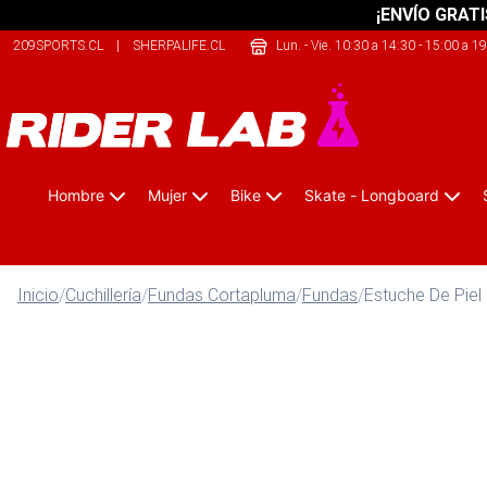
¡ENVÍO GRATI
209SPORTS.CL
|
SHERPALIFE.CL
|
SAFELIFE.CL
Lun. - Vie. 10:30 a 14:30 - 15:00 a 1
Hombre
Mujer
Bike
Skate - Longboard
Inicio
/
Cuchillería
/
Fundas Cortapluma
/
Fundas
/
Estuche De Piel