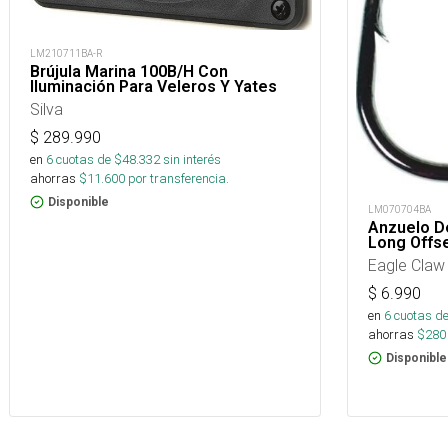
LM210711BA-R
Brújula Marina 100B/H Con
Iluminación Para Veleros Y Yates
Silva
$
289.990
en
6
cuotas de $
48.332
sin interés
ahorras
$
11.600
por transferencia.
Disponible
LM070704BA
Anzuelo D
Long Offs
Eagle Claw
$
6.990
en
6
cuotas de
ahorras
$
280
Disponible