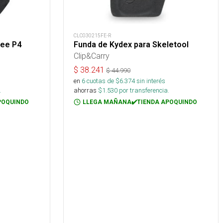
CLC030215FE-R
ree P4
Funda de Kydex para Skeletool
Clip&Carry
$
38.241
$
44.990
en
6
cuotas de $
6.374
sin interés
.
ahorras
$
1.530
por transferencia.
POQUINDO
LLEGA MAÑANA✔️TIENDA APOQUINDO