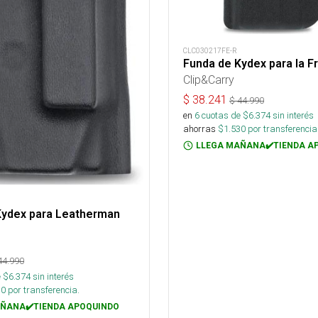
CLC030217FE-R
Funda de Kydex para la F
Clip&Carry
$
38.241
$
44.990
en
6
cuotas de $
6.374
sin interés
ahorras
$
1.530
por transferencia
LLEGA MAÑANA✔️TIENDA A
Kydex para Leatherman
44.990
 $
6.374
sin interés
30
por transferencia.
ÑANA✔️TIENDA APOQUINDO