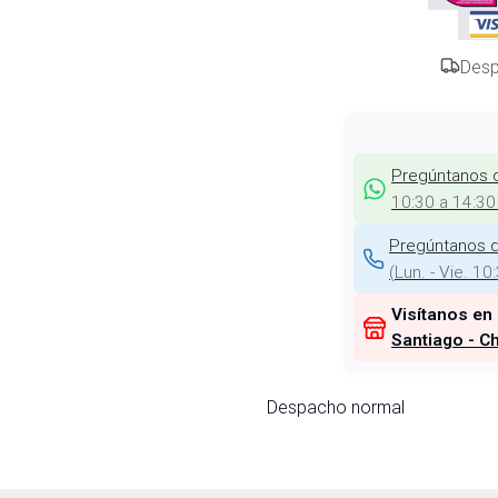
Desp
Pregúntanos 
10:30 a 14:30
Pregúntanos d
(
Lun. - Vie. 10
Visítanos en
Santiago - Ch
Despacho normal