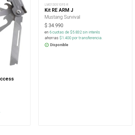
LMO130510FE-R
Kit RE ARM J
Mustang Survival
$
34.990
en
6
cuotas de $
5.832
sin interés
ahorras
$
1.400
por transferencia.
Disponible
access
s
.