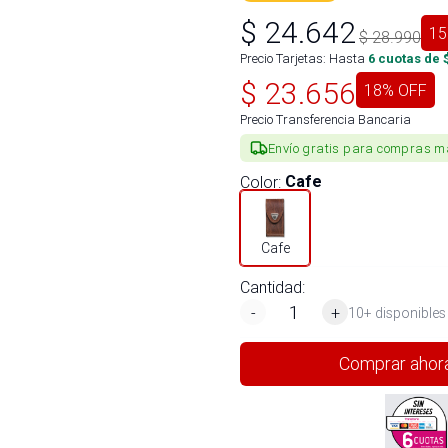
$
24.642
15
$
28.990
Precio Tarjetas: Hasta
6
cuotas de 
$
23.656
18
% OFF
Precio Transferencia Bancaria
Envío gratis para compras m
Color
:
Cafe
Cafe
Cantidad:
-
+
10+ disponibles
Comprar ahor