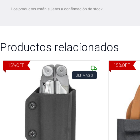
Los productos están sujetos a confirmación de stock.
Productos relacionados
15
%
OFF
15
%
OFF
3
ÚLTIMAS