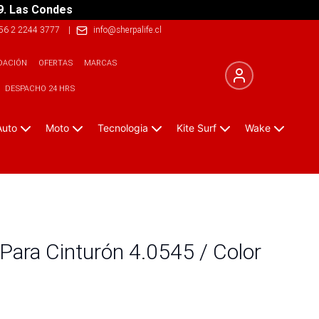
9. Las Condes
56 2 2244 3777
|
info@sherpalife.cl
DACIÓN
OFERTAS
MARCAS
DESPACHO 24 HRS
Auto
Moto
Tecnologia
Kite Surf
Wake
 Para Cinturón 4.0545 / Color