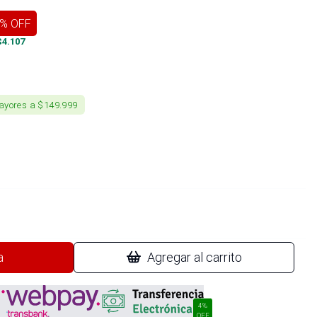
% OFF
$
4.107
ayores a $149.999
a
Agregar al carrito
4%
OFF