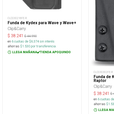
CLC030218FE-R
Funda de Kydex para Wave y Wave+
Clip&Carry
$
38.241
$
44.990
en
6
cuotas de $
6.374
sin interés
ahorras
$
1.530
por transferencia.
LLEGA MAÑANA✔️TIENDA APOQUINDO
CLC030302FE-R
Funda de 
Raptor
Clip&Carry
$
38.241
$
en
6
cuotas de
ahorras
$
1.5
LLEGA MA