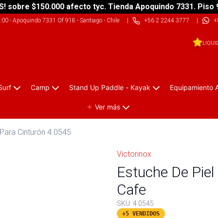
S! sobre $150.000 afecto tyc. Tienda Apoquindo 7331. Piso 
9:00
-
Apoquindo 7331 Of 918 - Santiago - Chile
|
+56 2 2244 3777
|
+
LIQUI
Surf
Camp
Stand Up Paddle - Kayak
Equipamiento 
Ver más
 Para Cinturón 4.0545
Victorinox
Estuche De Piel
Cafe
SKU:
4.0545
+5 VENDIDOS