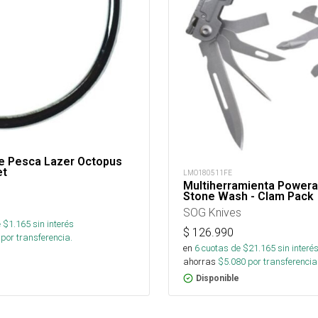
e Pesca Lazer Octopus
et
LMO180511FE
Multiherramienta Power
Stone Wash - Clam Pack
SOG Knives
 $
1.165
sin interés
$
126.990
por transferencia.
en
6
cuotas de $
21.165
sin interé
ahorras
$
5.080
por transferencia
Disponible