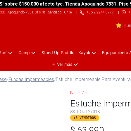
S! sobre $150.000 afecto tyc. Tienda Apoquindo 7331. Piso 
9:00
-
Apoquindo 7331 Of 918 - Santiago - Chile
|
+56 2 2244 3777
|
+
LIQUI
Surf
Camp
Stand Up Paddle - Kayak
Equipamiento 
Ver más
ase
/
Fundas Impermeables
/
Estuche Impermeable Para Aventur
NITEIZE
Estuche Imperm
SKU:
OUT27018
+5 VENDIDOS
$
63.990