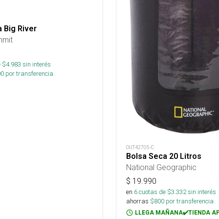
 Big River
mmit
 $
4.983
sin interés
00
por transferencia.
OUT42705-C
Bolsa Seca 20 Litros
National Geographic
$
19.990
en
6
cuotas de $
3.332
sin interés
ahorras
$
800
por transferencia.
LLEGA MAÑANA✔️TIENDA A