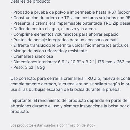
Detalles de producto
- Probado a prueba de polvo e impermeable hasta IP67 (sopor
- Construcción duradera de TPU con costuras soldadas con RF
- Presenta la cremallera impermeable patentada TRU Zip desarr
- Defiende contra el agua, el polvo y la arena.
- Comprime elementos voluminosos para ahorrar espacio.
- Puntos de anclaje integrados para un accesorio versátil
- El frente translúcido le permite ubicar fácilmente los artículos
- Mango de nylon reforzado y resistente.
- Cremallera silenciosa
- Dimensiones interiores: 6.9 "x 10.3" x 3.2 "| 176 mm x 262
- Peso: 3 oz | 85g
Uso correcto: para cerrar la cremallera TRU Zip, mueva el contro
completamente cerrado, la cremallera no se sellará según lo p
use si las burbujas escapan de la bolsa durante la prueba.
Importante: El rendimiento del producto depende en parte del 
abrasiones durante el uso y siempre inspeccione la bolsa por 
producto.
Los productos están sujetos a confirmación de stock.