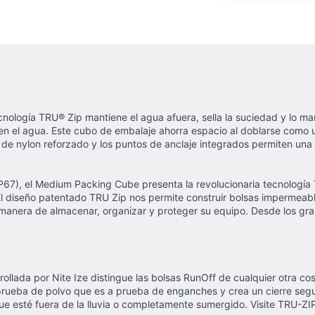
logía TRU® Zip mantiene el agua afuera, sella la suciedad y lo mant
en el agua. Este cubo de embalaje ahorra espacio al doblarse como u
 nylon reforzado y los puntos de anclaje integrados permiten una fij
P67), el Medium Packing Cube presenta la revolucionaria tecnologí
. El diseño patentado TRU Zip nos permite construir bolsas impermea
 manera de almacenar, organizar y proteger su equipo. Desde los gra
lada por Nite Ize distingue las bolsas RunOff de cualquier otra cos
prueba de polvo que es a prueba de enganches y crea un cierre segur
que esté fuera de la lluvia o completamente sumergido. Visite TRU-Z