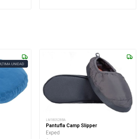
ÚLTIMA UNIDAD
LM180528BA
Pantufla Camp Slipper
Exped