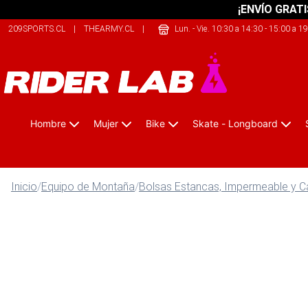
¡ENVÍO GRATI
209SPORTS.CL
|
THEARMY.CL
|
JUSTBIKE.CL
Lun. - Vie. 10:30 a 14:30 - 15:00 a 1
Hombre
Mujer
Bike
Skate - Longboard
Inicio
/
Equipo de Montaña
/
Bolsas Estancas, Impermeable y C