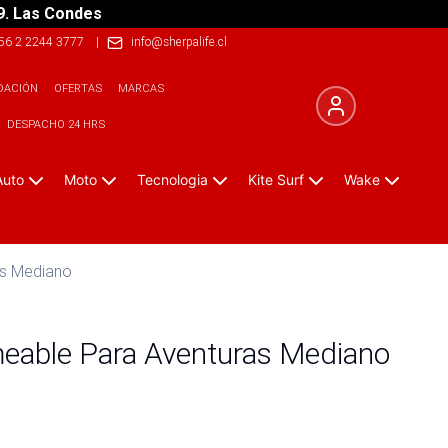
9. Las Condes
56 2 2244 3777
|
info@sherpalife.cl
DACIÓN
OFERTAS
MARCAS
DESPACHO 24 HRS
Auto
Moto
Tecnologia
Kite Surf
Wake
as Mediano
eable Para Aventuras Mediano