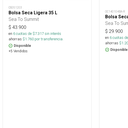
OS051203
OC140104BA-R
Bolsa Seca Ligera 35 L
Bolsa Seca
Sea To Summit
Sea To Su
$
43.900
$
29.900
en
6
cuotas de $
7.317
sin interés
en
6
cuotas de
ahorras
$
1.760
por transferencia.
ahorras
$
1.2
Disponible
Disponible
+5 Vendidos