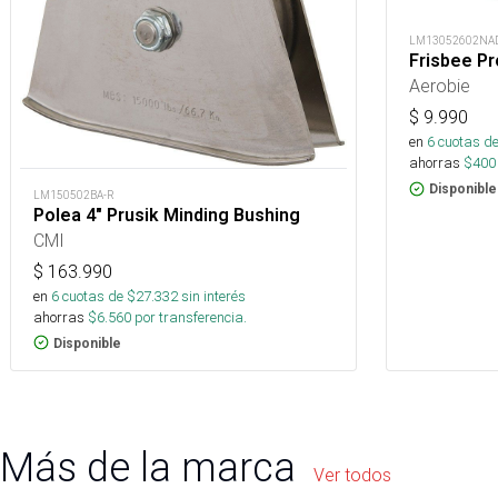
LM13052602NA
Frisbee Pr
Aerobie
$
9.990
en
6
cuotas de
ahorras
$
400
Disponible
LM150502BA-R
Polea 4" Prusik Minding Bushing
CMI
$
163.990
en
6
cuotas de $
27.332
sin interés
ahorras
$
6.560
por transferencia.
Disponible
Más de la marca
Ver todos