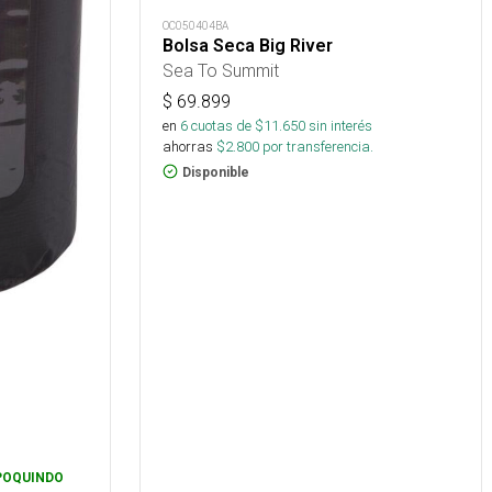
OC050404BA
Bolsa Seca Big River
Sea To Summit
$
69.899
en
6
cuotas de $
11.650
sin interés
ahorras
$
2.800
por transferencia.
Disponible
POQUINDO