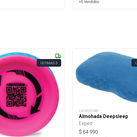
+5 Vendidos
3
ÚLTIMAS
LM180525BA
Almohada Deepsleep
Exped
$
64.990