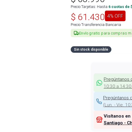
Precio Tarjetas: Hasta
6
cuotas de 
$
61.430
4
% OFF
Precio Transferencia Bancaria
Envío gratis para compras m
Sin stock disponible
Pregúntanos 
10:30 a 14:30
Pregúntanos d
(
Lun. - Vie. 10
Visítanos en
Santiago - Ch