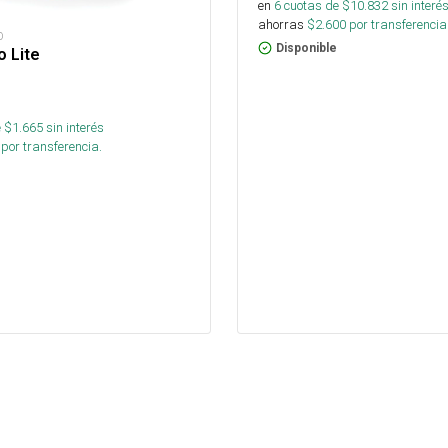
en
6
cuotas de $
10.832
sin interé
ahorras
$
2.600
por transferencia
D
Disponible
o Lite
 $
1.665
sin interés
por transferencia.