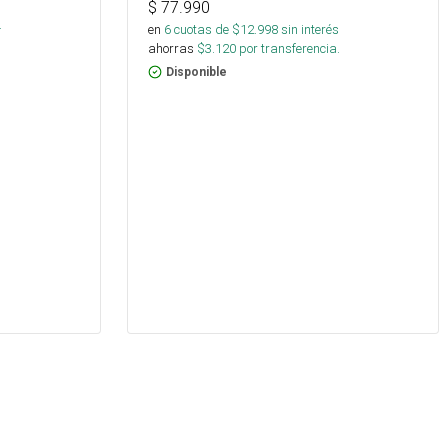
s
$
77.990
.
en
6
cuotas de $
12.998
sin interés
ahorras
$
3.120
por transferencia.
Disponible