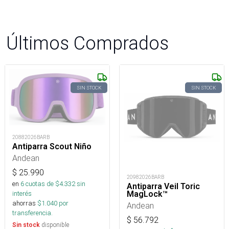
Últimos Comprados
SIN STOCK
SIN STOCK
20882026BARB
Antiparra Scout Niño
Andean
$
25.990
20982026BARB
en
6
cuotas de $
4.332
sin
Antiparra Veil Toric
MagLock™
interés
ahorras
$
1.040
por
Andean
transferencia.
$
56.792
disponible
Sin stock