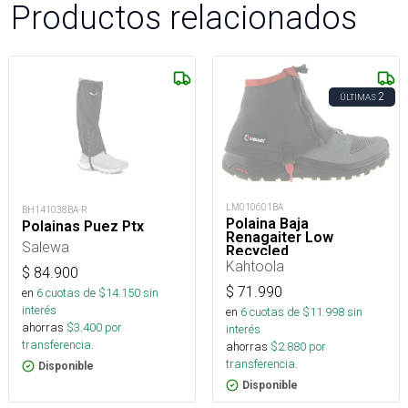
Productos relacionados
2
ÚLTIMAS
LM010601BA
BH141038BA-R
Polaina Baja
Polainas Puez Ptx
Renagaiter Low
Salewa
Recycled
Kahtoola
$
84.900
$
71.990
en
6
cuotas de $
14.150
sin
interés
en
6
cuotas de $
11.998
sin
ahorras
$
3.400
por
interés
transferencia.
ahorras
$
2.880
por
transferencia.
Disponible
Disponible