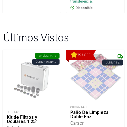
transferencia.
Disponible
Últimos Vistos
79
%
OFF
ENVÍO
GRATIS
ÚLTIMA UNIDAD
2
ÚLTIMAS
OUT39914-C
Paño De Limpieza
OUT31420
Doble Faz
Kit de Filtros y
Oculares 1.25”
Carson