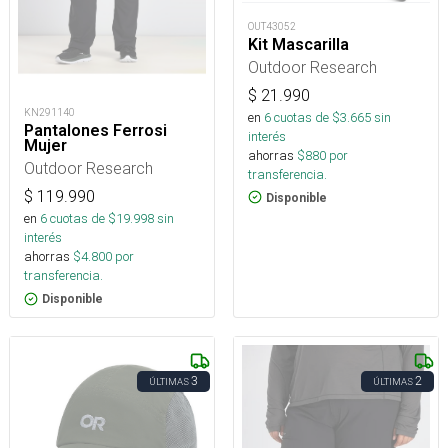
OUT43052
Kit Mascarilla
Outdoor Research
$
21.990
KN291140
en
6
cuotas de $
3.665
sin
Pantalones Ferrosi
interés
Mujer
ahorras
$
880
por
Outdoor Research
transferencia.
$
119.990
Disponible
en
6
cuotas de $
19.998
sin
interés
ahorras
$
4.800
por
transferencia.
Disponible
3
2
ÚLTIMAS
ÚLTIMAS