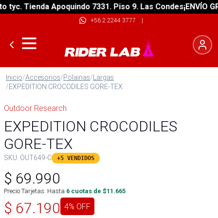
tyc. Tienda Apoquindo 7331. Piso 9. Las Condes
¡ENVÍO GRAT
+56 2 2244 3777
|
Inicio
/
Accesorios
/
Polainas
/
Largas
/
EXPEDITION CROCODILES GORE-TEX
Outdoor Research
EXPEDITION CROCODILES
GORE-TEX
SKU:
OUT649-C
+5 VENDIDOS
$
69.990
Precio Tarjetas: Hasta
6
cuotas de $
11.665
$
67.190
4
% OFF