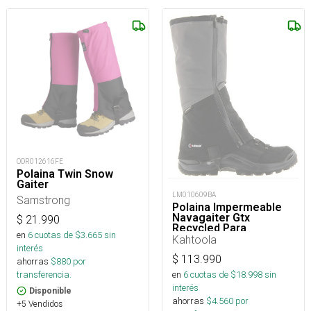
ODR012616FE
Polaina Twin Snow
Gaiter
LM010609BA
Samstrong
Polaina Impermeable
Navagaiter Gtx
$
21.990
Recycled Para
en
6
cuotas de $
3.665
sin
Trekking, Nieve Y
Kahtoola
Montaña
interés
$
113.990
ahorras
$
880
por
en
6
cuotas de $
18.998
sin
transferencia.
interés
Disponible
ahorras
$
4.560
por
+5 Vendidos