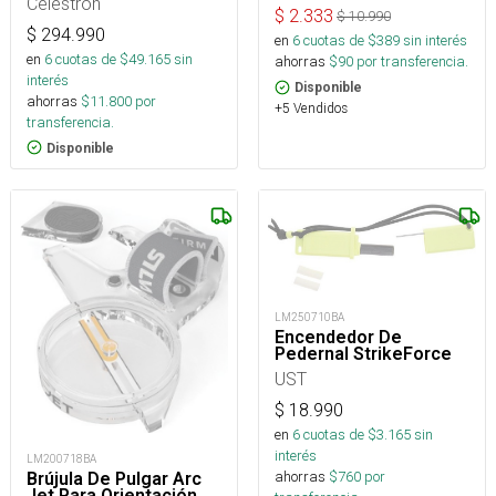
Celestron
$
2.333
$
10.990
$
294.990
en
6
cuotas de $
389
sin interés
en
6
cuotas de $
49.165
sin
ahorras
$
90
por transferencia.
interés
Disponible
ahorras
$
11.800
por
+5 Vendidos
transferencia.
Disponible
LM250710BA
Encendedor De
Pedernal StrikeForce
UST
$
18.990
en
6
cuotas de $
3.165
sin
interés
LM200718BA
ahorras
$
760
por
Brújula De Pulgar Arc
Jet Para Orientación