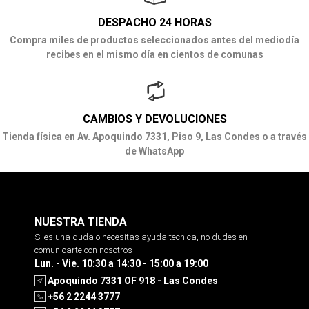
DESPACHO 24 HORAS
Compra miles de productos seleccionados antes del mediodía
recibes en el mismo día en cientos de comunas
CAMBIOS Y DEVOLUCIONES
Tienda física en Av. Apoquindo 7331, Piso 9, Las Condes o a través
de WhatsApp
NUESTRA TIENDA
Si es una duda o necesitas ayuda tecnica, no dudes en
comunicarte con nosotros
Lun. - Vie. 10:30 a 14:30 - 15:00 a 19:00
Apoquindo 7331 OF 918 - Las Condes
+56 2 2244 3777