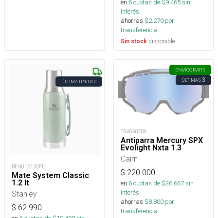
en
6
cuotas de $
9.465
sin
interés
ahorras
$
2.270
por
transferencia.
disponible
Sin stock
ENVÍO
GRATIS
3
ÚLTIMAS
ÚLTIMA UNIDAD
TRA050786
Antiparra Mercury SPX
Evolight Nxta 1.3
Cairn
BEH012130FE
$
220.000
Mate System Classic
1.2 lt
en
6
cuotas de $
36.667
sin
interés
Stanley
ahorras
$
8.800
por
$
62.990
transferencia.