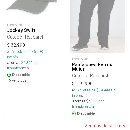
KOM050701
Jockey Swift
Outdoor Research
$
32.990
en
6
cuotas de $
5.498
sin
interés
KOM072201
ahorras
$
1.320
por
Pantalones Ferrosi
transferencia.
Mujer
Outdoor Research
Disponible
+5 Vendidos
$
119.990
en
6
cuotas de $
19.998
sin
interés
ahorras
$
4.800
por
transferencia.
Disponible
Ver más de la marca