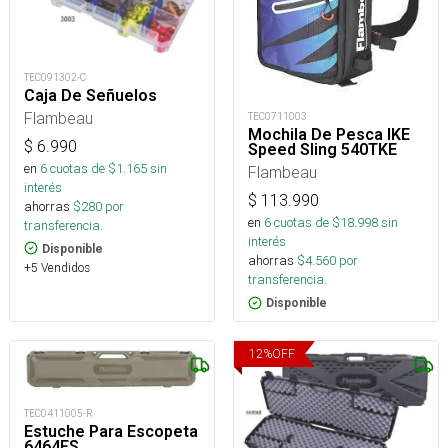
TEC091302-C
Caja De Señuelos
Flambeau
TEC0711003
Mochila De Pesca IKE
$
6.990
Speed Sling 540TKE
en
6
cuotas de $
1.165
sin
Flambeau
interés
$
113.990
ahorras
$
280
por
en
6
cuotas de $
18.998
sin
transferencia.
interés
Disponible
ahorras
$
4.560
por
+5 Vendidos
transferencia.
Disponible
12
%
OFF
TEC0411005-R
Estuche Para Escopeta
6464FS