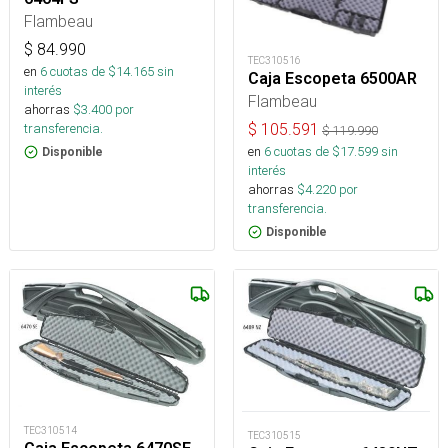
Flambeau
$
84.990
TEC310516
en
6
cuotas de $
14.165
sin
Caja Escopeta 6500AR
interés
Flambeau
ahorras
$
3.400
por
transferencia.
$
105.591
$
119.990
en
6
cuotas de $
17.599
sin
Disponible
interés
ahorras
$
4.220
por
transferencia.
Disponible
TEC310514
TEC310515