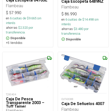
Caja Escopeta 6470SE
Caja Escopeta 6489NZ
Flambeau
Flambeau
$
57.990
$
86.990
en
6
cuotas de $
9.665
sin
en
6
cuotas de $
14.498
sin
interés
interés
ahorras
$
2.320
por
ahorras
$
3.480
por
transferencia.
transferencia.
Disponible
Disponible
+5 Vendidos
T290404
Caja De Pesca
OUT43088
Transparente 2003 –
Caja De Señuelos 4007
Tuff Tainer
Flambeau
Flambeau