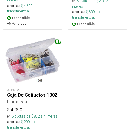
interés
en
6
cuotas de $
2.832
sin
ahorras
$
4.600
por
interés
transferencia.
ahorras
$
680
por
transferencia.
Disponible
+5 Vendidos
Disponible
OUT43087
Caja De Señuelos 1002
Flambeau
$
4.990
en
6
cuotas de $
832
sin interés
ahorras
$
200
por
transferencia.