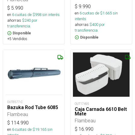
$
9.990
$
5.990
en
6
cuotas de $
1.665
sin
en
6
cuotas de $
998
sin interés
interés
ahorras
$
240
por
ahorras
$
400
por
transferencia.
transferencia.
Disponible
Disponible
+5 Vendidos
OUT8577-C
OUT17495
Bazuka Rod Tube 6085
Caja Carnada 6610 Belt
Mate
Flambeau
Flambeau
$
114.990
$
16.990
en
6
cuotas de $
19.165
sin