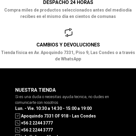
DESPACHO 24 HORAS
Compra miles de productos seleccionados antes del mediodía
recibes en el mismo día en cientos de comunas
CAMBIOS Y DEVOLUCIONES
Tienda física en Av. Apoquindo 7331, Piso 9, Las Condes o a través
de WhatsApp
NUESTRA TIENDA
Si es una duda o necesitas ayuda tecnica, no dudes en
comunicarte con nosotros
Lun. - Vie. 10:30 a 14:30 - 15:00 a 19:00
Apoquindo 7331 OF 918 - Las Condes
+56 2 2244 3777
+56 2 2244 3777