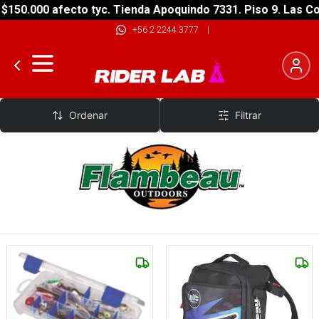
50.000 afecto tyc. Tienda Apoquindo 7331. Piso 9. Las Con
+56 2 2244 3777
|
Flambeau
Ordenar
Filtrar