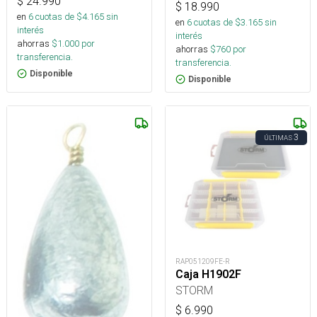
$
24.990
$
18.990
en
6
cuotas de $
4.165
sin
en
6
cuotas de $
3.165
sin
interés
interés
ahorras
$
1.000
por
ahorras
$
760
por
transferencia.
transferencia.
Disponible
Disponible
3
ÚLTIMAS
RAP051209FE-R
Caja H1902F
STORM
$
6.990