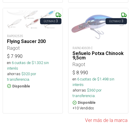
3
3
ÚLTIMAS
ÚLTIMAS
RAP092535
Flying Saucer 200
Ragot
RAPA040608-C
Señuelo Potxa Chinook
$
7.990
9,5cm
en
6
cuotas de $
1.332
sin
Ragot
interés
$
8.990
ahorras
$
320
por
en
6
cuotas de $
1.498
sin
transferencia.
interés
Disponible
ahorras
$
360
por
transferencia.
Disponible
+10 Vendidos
Ver más de la marca