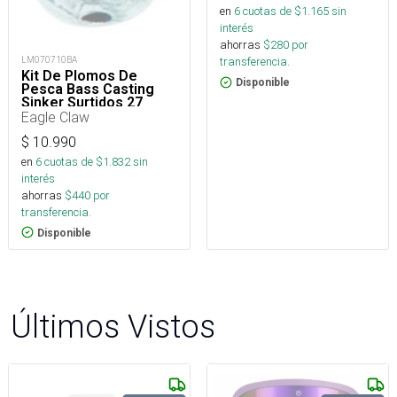
en
6
cuotas de $
1.165
sin
interés
ahorras
$
280
por
LM070710BA
transferencia.
Kit De Plomos De
Disponible
Pesca Bass Casting
Sinker Surtidos 27
Piezas
Eagle Claw
$
10.990
en
6
cuotas de $
1.832
sin
interés
ahorras
$
440
por
transferencia.
Disponible
Últimos Vistos