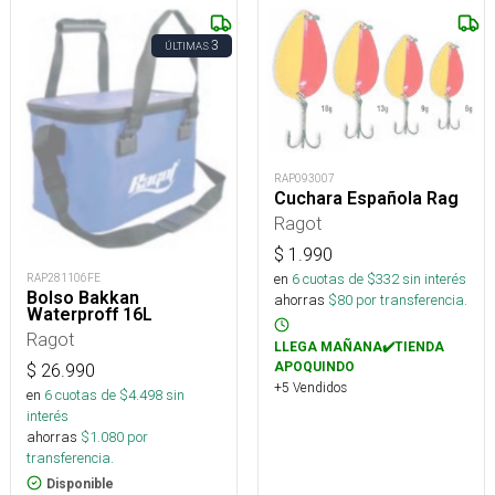
3
ÚLTIMAS
RAP093007
Cuchara Española Rag
Ragot
$
1.990
en
6
cuotas de $
332
sin interés
RAP281106FE
Bolso Bakkan
ahorras
$
80
por transferencia.
Waterproff 16L
Ragot
LLEGA MAÑANA✔️TIENDA
APOQUINDO
$
26.990
+5 Vendidos
en
6
cuotas de $
4.498
sin
interés
ahorras
$
1.080
por
transferencia.
Disponible