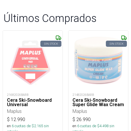
Últimos Comprados
SIN STOCK
SIN STOCK
21682026BARB
21482026BARB
Cera Ski-Snowboard
Cera Ski-Snowboard
Universal
Super Glide Wax Cream
Maplus
Maplus
$
12.990
$
26.990
en
6
cuotas de $
2.165
sin
en
6
cuotas de $
4.498
sin