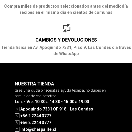
Compra miles de productos seleccionados antes del mediodía
recibes en el mismo día en cientos de comunas
CAMBIOS Y DEVOLUCIONES
Tienda física en Av. Apoquindo 7331, Piso 9, Las Condes o a través
de WhatsApp
NUESTRA TIENDA
Si es una duda o necesitas ayuda tecnica, no dudes en
comunicarte con nosotros
Lun. - Vie. 10:30 a 14:30 - 15:00 a 19:00
Apoquindo 7331 OF 918 - Las Condes
+56 2 2244 3777
+56 2 2244 3777
info@sherpalife.cl