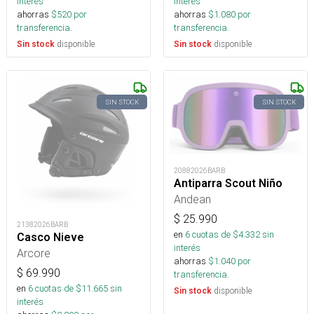
interés
interés
ahorras
$
520
por
ahorras
$
1.080
por
transferencia.
transferencia.
disponible
disponible
Sin stock
Sin stock
SIN STOCK
SIN STOCK
20882026BARB
Antiparra Scout Niño
Andean
$
25.990
21382026BARB
en
6
cuotas de $
4.332
sin
Casco Nieve
interés
Arcore
ahorras
$
1.040
por
$
69.990
transferencia.
en
6
cuotas de $
11.665
sin
disponible
Sin stock
interés