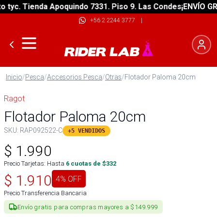
yc. Tienda Apoquindo 7331. Piso 9. Las Condes
¡ENVÍO GRATI
+56 2 2244 3777
|
Inicio
/
Pesca
/
Accesorios Pesca
/
Otras
/
Flotador Paloma 20cm
Ragot
Flotador Paloma 20cm
SKU:
RAP092522-C
+5 VENDIDOS
$
1.990
Precio Tarjetas: Hasta
6
cuotas de $
332
$
1.910
4
% OFF
Precio Transferencia Bancaria
Envío gratis para compras mayores a $149.999