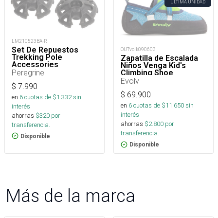
ÚLTIMA UNIDAD
LM210523BA-R
Set De Repuestos
OUTvolk090603
Trekking Pole
Zapatilla de Escalada
Accessories
Niños Venga Kid's
Peregrine
Climbing Shoe
Evolv
$
7.990
$
69.900
en
6
cuotas de $
1.332
sin
en
6
cuotas de $
11.650
sin
interés
interés
ahorras
$
320
por
ahorras
$
2.800
por
transferencia.
transferencia.
Disponible
Disponible
Más de la marca