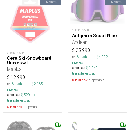
SIN STOCK
SIN STOCK
20882026BARB
Antiparra Scout Niño
Andean
$
25.990
21682026BARB
en
6
cuotas de $
4.332
sin
Cera Ski-Snowboard
Universal
interés
ahorras
$
1.040
por
Maplus
transferencia.
$
12.990
disponible
Sin stock
en
6
cuotas de $
2.165
sin
interés
ahorras
$
520
por
transferencia.
disponible
Sin stock