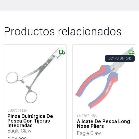
Productos relacionados
ÚLTIMA UNIDAD
LM070715BA
Pinza Quirúrgica De
LM070714BA
Pesca Con Tijeras
Alicate De Pesca Long
Integradas
Nose Pliers
Eagle Claw
Eagle Claw