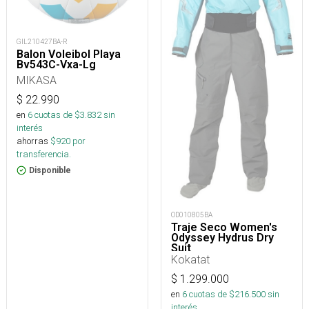
GIL210427BA-R
Balon Voleibol Playa
Bv543C-Vxa-Lg
MIKASA
$
22.990
en
6
cuotas de $
3.832
sin
interés
ahorras
$
920
por
transferencia.
Disponible
OD010805BA
Traje Seco Women's
Odyssey Hydrus Dry
Suit
Kokatat
$
1.299.000
en
6
cuotas de $
216.500
sin
interés