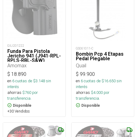
GILI201222
GS061011-C
Funda Para Pistola
Bombin Pcp 4 Etapas
Jericho 941 (J941-RPL-
Pedal Plegable
RPLS-RBL-S&W)
Amomax
Quail
$
18.890
$
99.900
en
6
cuotas de $
3.148
sin
en
6
cuotas de $
16.650
sin
interés
interés
ahorras
$
760
por
ahorras
$
4.000
por
transferencia.
transferencia.
Disponible
Disponible
+30 Vendidos