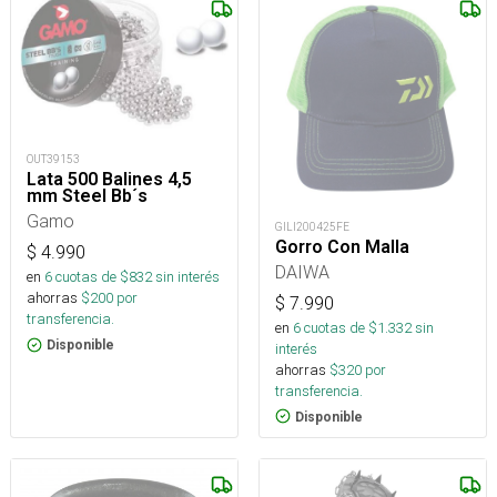
OUT39153
Lata 500 Balines 4,5
mm Steel Bb´s
Gamo
GILI200425FE
Gorro Con Malla
$
4.990
DAIWA
en
6
cuotas de $
832
sin interés
ahorras
$
200
por
$
7.990
transferencia.
en
6
cuotas de $
1.332
sin
Disponible
interés
ahorras
$
320
por
transferencia.
Disponible