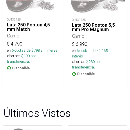
OUT39128
OUT39135
Lata 250 Poston 4,5
Lata 250 Poston 5,5
mm Match
mm Pro Magnum
Gamo
Gamo
$
4.790
$
6.990
en
6
cuotas de $
798
sin interés
en
6
cuotas de $
1.165
sin
ahorras
$
190
por
interés
transferencia.
ahorras
$
280
por
transferencia.
Disponible
Disponible
Últimos Vistos