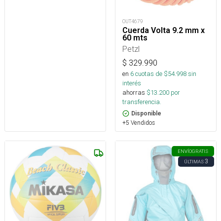
OUT4679
Cuerda Volta 9.2 mm x
60 mts
Petzl
$
329.990
en
6
cuotas de $
54.998
sin
interés
ahorras
$
13.200
por
transferencia.
Disponible
+5 Vendidos
ENVÍO
GRATIS
3
ÚLTIMAS