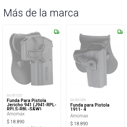
Más de la marca
GILI201222
Funda Para Pistola
GILI201205
Jericho 941 (J941-RPL-
Funda para Pistola
RPLS-RBL-S&W)
1911- 4
Amomax
Amomax
$
18.890
$
18.890