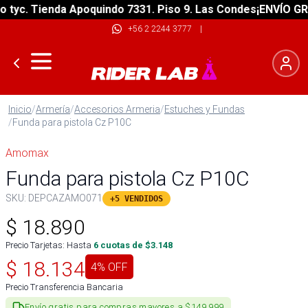
c. Tienda Apoquindo 7331. Piso 9. Las Condes
¡ENVÍO GRATIS
+56 2 2244 3777
|
Inicio
/
Armería
/
Accesorios Armeria
/
Estuches y Fundas
/
Funda para pistola Cz P10C
Amomax
Funda para pistola Cz P10C
SKU:
DEPCAZAMO071
+5 VENDIDOS
$
18.890
Precio Tarjetas: Hasta
6
cuotas de $
3.148
$
18.134
4
% OFF
Precio Transferencia Bancaria
Envío gratis para compras mayores a $149.999