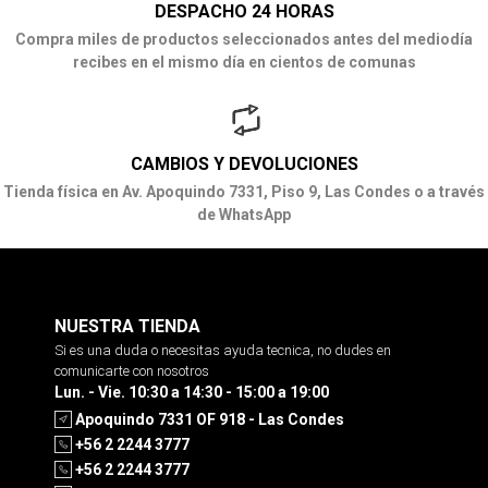
DESPACHO 24 HORAS
Compra miles de productos seleccionados antes del mediodía
recibes en el mismo día en cientos de comunas
CAMBIOS Y DEVOLUCIONES
Tienda física en Av. Apoquindo 7331, Piso 9, Las Condes o a través
de WhatsApp
NUESTRA TIENDA
Si es una duda o necesitas ayuda tecnica, no dudes en
comunicarte con nosotros
Lun. - Vie. 10:30 a 14:30 - 15:00 a 19:00
Apoquindo 7331 OF 918 - Las Condes
+56 2 2244 3777
+56 2 2244 3777