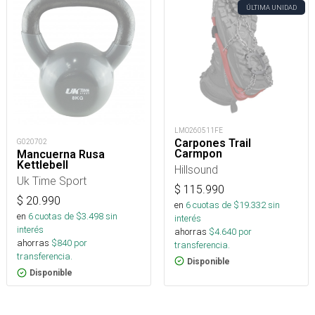
ÚLTIMA UNIDAD
LMO260511FE
Carpones Trail
G020702
Carmpon
Mancuerna Rusa
Kettlebell
Hillsound
Uk Time Sport
$
115.990
$
20.990
en
6
cuotas de $
19.332
sin
en
6
cuotas de $
3.498
sin
interés
interés
ahorras
$
4.640
por
ahorras
$
840
por
transferencia.
transferencia.
Disponible
Disponible