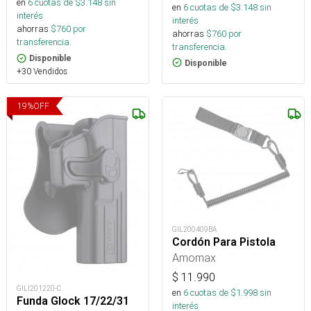
en
6
cuotas de $
3.148
sin
en
6
cuotas de $
3.148
sin
interés
interés
ahorras
$
760
por
ahorras
$
760
por
transferencia.
transferencia.
Disponible
Disponible
+30 Vendidos
19
%
OFF
GIL200409BA
Cordón Para Pistola
Amomax
$
11.990
GILI201220-C
en
6
cuotas de $
1.998
sin
Funda Glock 17/22/31
interés