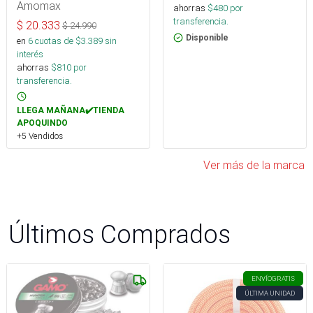
Amomax
ahorras
$
480
por
transferencia.
$
20.333
$
24.990
Disponible
en
6
cuotas de $
3.389
sin
interés
ahorras
$
810
por
transferencia.
LLEGA MAÑANA✔️TIENDA
APOQUINDO
+5 Vendidos
Ver más de la marca
Últimos Comprados
ENVÍO
GRATIS
ÚLTIMA UNIDAD