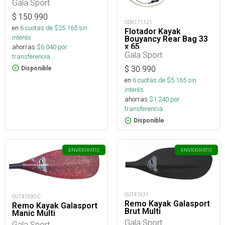
Gala Sport
$
150.990
ODR171121
en
6
cuotas de $
25.165
sin
Flotador Kayak
interés
Bouyancy Rear Bag 33
x 65
ahorras
$
6.040
por
Gala Sport
transferencia.
$
30.990
Disponible
en
6
cuotas de $
5.165
sin
interés
ahorras
$
1.240
por
transferencia.
Disponible
ENVÍO
GRATIS
ENVÍO
GRATIS
OUT41931
OUT41930-C
Remo Kayak Galasport
Remo Kayak Galasport
Brut Multi
Manic Multi
Gala Sport
Gala Sport