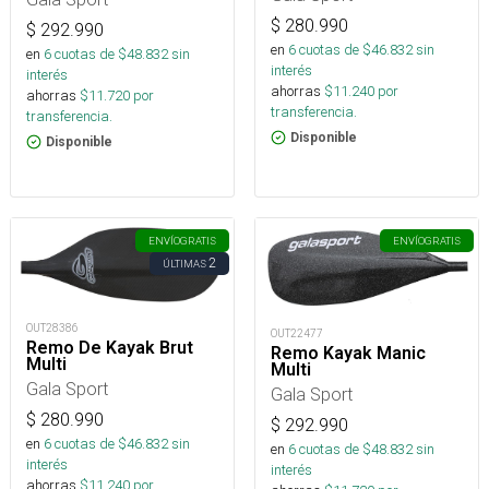
$
280.990
$
292.990
en
6
cuotas de $
46.832
sin
en
6
cuotas de $
48.832
sin
interés
interés
ahorras
$
11.240
por
ahorras
$
11.720
por
transferencia.
transferencia.
Disponible
Disponible
ENVÍO
GRATIS
ENVÍO
GRATIS
2
ÚLTIMAS
OUT28386
OUT22477
Remo De Kayak Brut
Remo Kayak Manic
Multi
Multi
Gala Sport
Gala Sport
$
280.990
$
292.990
en
6
cuotas de $
46.832
sin
en
6
cuotas de $
48.832
sin
interés
interés
ahorras
$
11.240
por