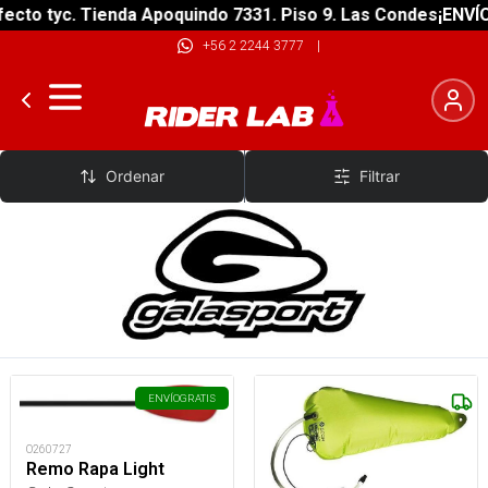
cto tyc. Tienda Apoquindo 7331. Piso 9. Las Condes
¡ENVÍO 
+56 2 2244 3777
|
Gala Sport
Ordenar
Filtrar
ENVÍO
GRATIS
O260727
Remo Rapa Light