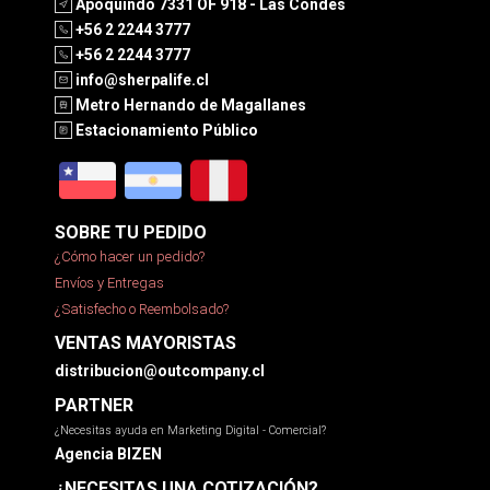
Apoquindo 7331 OF 918 - Las Condes
+56 2 2244 3777
+56 2 2244 3777
info@sherpalife.cl
Metro Hernando de Magallanes
Estacionamiento Público
SOBRE TU PEDIDO
¿Cómo hacer un pedido?
Envíos y Entregas
¿Satisfecho o Reembolsado?
VENTAS MAYORISTAS
distribucion@outcompany.cl
PARTNER
¿Necesitas ayuda en Marketing Digital - Comercial?
Agencia BIZEN
¿NECESITAS UNA COTIZACIÓN?