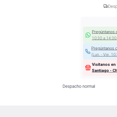
Desp
Pregúntanos 
10:30 a 14:30
Pregúntanos d
(
Lun. - Vie. 10
Visítanos en
Santiago - Ch
Despacho normal