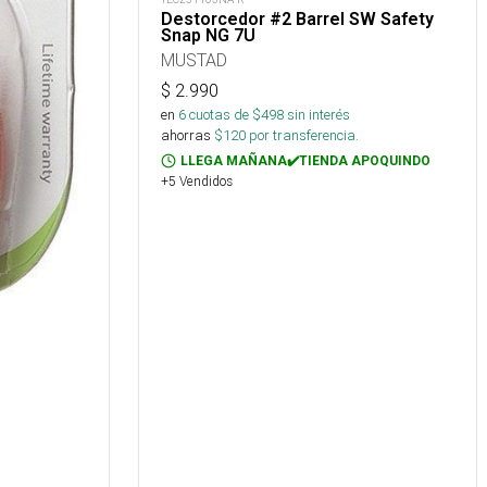
Destorcedor #2 Barrel SW Safety
Snap NG 7U
MUSTAD
$
2.990
en
6
cuotas de $
498
sin interés
ahorras
$
120
por transferencia.
LLEGA MAÑANA✔️TIENDA APOQUINDO
+5 Vendidos