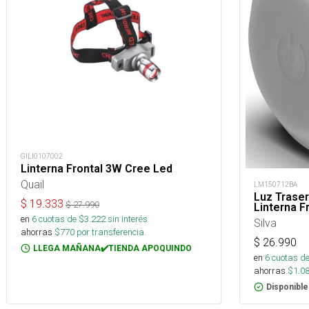
GILI0107002
Linterna Frontal 3W Cree Led
Quail
LM150712BA
Luz Trase
$
19.333
$
27.990
Linterna F
en
6
cuotas de $
3.222
sin interés
Silva
ahorras
$
770
por transferencia.
$
26.990
LLEGA MAÑANA✔️TIENDA APOQUINDO
en
6
cuotas de
ahorras
$
1.0
Disponible