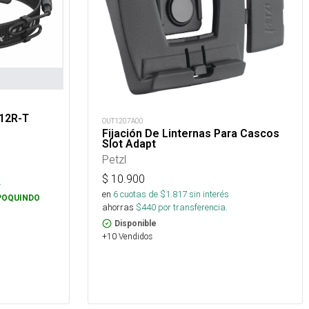
P12R-T
OUT1207A00
Fijación De Linternas Para Cascos
Slot Adapt
Petzl
s
$
10.900
.
en
6
cuotas de $
1.817
sin interés
POQUINDO
ahorras
$
440
por transferencia.
Disponible
+10 Vendidos