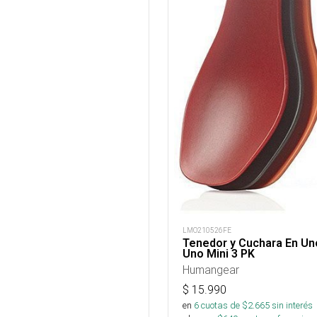
LMO210526FE
Tenedor y Cuchara En Un
Uno Mini 3 PK
Humangear
$
15.990
en
6
cuotas de $
2.665
sin interés