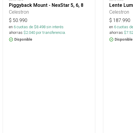
Piggyback Mount - NexStar 5, 6, 8
Lente Lumi
Celestron
Celestron
$
50.990
$
187.990
en
6
cuotas de $
8.498
sin interés
en
6
cuotas de
ahorras
$
2.040
por transferencia.
ahorras
$
7.5
Disponible
Disponible