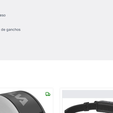
ueso
e de ganchos