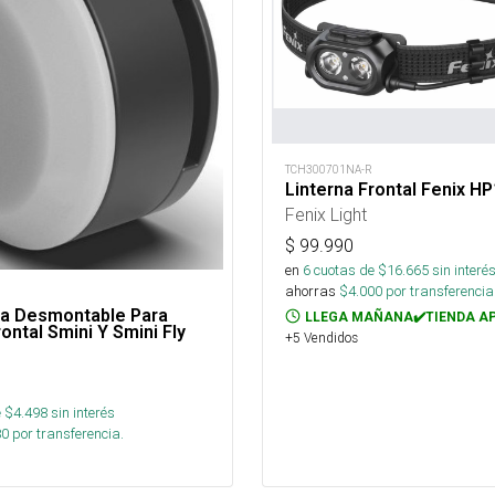
TCH300701NA-R
Linterna Frontal Fenix H
Fenix Light
$
99.990
en
6
cuotas de $
16.665
sin interé
ahorras
$
4.000
por transferencia
ra Desmontable Para
LLEGA MAÑANA✔️TIENDA A
rontal Smini Y Smini Fly
+5 Vendidos
 $
4.498
sin interés
80
por transferencia.