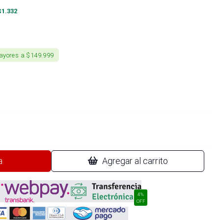
$
1.332
ayores a $149.999
a
Agregar al carrito
4%
OFF