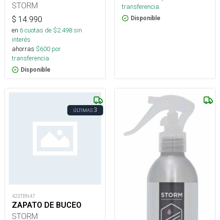
STORM
transferencia.
$
14.990
Disponible
en
6
cuotas de $
2.498
sin
interés
ahorras
$
600
por
transferencia.
Disponible
3
ÚLTIMAS
42STBN47
ZAPATO DE BUCEO
STORM