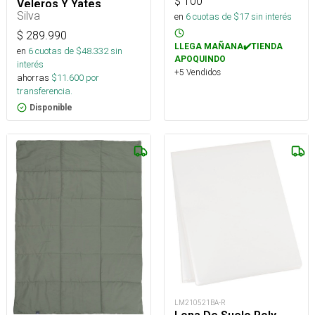
$
100
Veleros Y Yates
Silva
en
6
cuotas de $
17
sin interés
$
289.990
LLEGA MAÑANA✔️TIENDA
en
6
cuotas de $
48.332
sin
APOQUINDO
interés
+5 Vendidos
ahorras
$
11.600
por
transferencia.
Disponible
LM210521BA-R