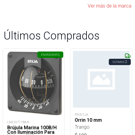
Ver más de la marca
Últimos Comprados
ENVÍO
GRATIS
2
ÚLTIMAS
PRU01JA
Orrin 10 mm
LM210711BA-R
Trango
Brújula Marina 100B/H
Con Iluminación Para