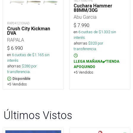
TEC110507FE
Cuchara Hammer
88MM/30G
Abu Garcia
RAP041210NAD
$
7.990
Crush City Kickman
en
6
cuotas de $
1.332
sin
DVA
interés
RAPALA
ahorras
$
320
por
$
6.990
transferencia.
en
6
cuotas de $
1.165
sin
interés
LLEGA MAÑANA✔️TIENDA
ahorras
$
280
por
APOQUINDO
transferencia.
+5 Vendidos
Disponible
+5 Vendidos
Últimos Vistos