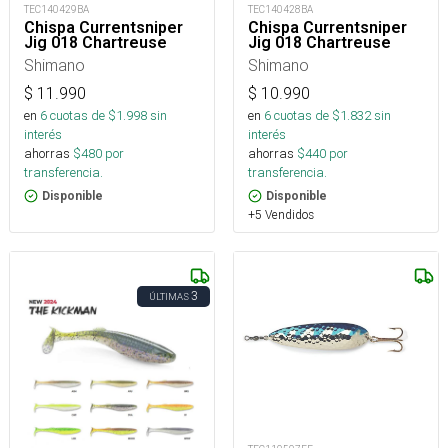
TEC140429BA
TEC140428BA
Chispa Currentsniper
Chispa Currentsniper
Jig 018 Chartreuse
Jig 018 Chartreuse
Shimano
Shimano
$
11.990
$
10.990
en
6
cuotas de $
1.998
sin
en
6
cuotas de $
1.832
sin
interés
interés
ahorras
$
480
por
ahorras
$
440
por
transferencia.
transferencia.
Disponible
Disponible
+5 Vendidos
3
ÚLTIMAS