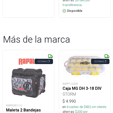
ahorras
$
3.680
por
transferencia.
Disponible
Más de la marca
3
3
ÚLTIMAS
ÚLTIMAS
RAPP112206
Caja MG DH 3-18 DIV
STORM
$
4.990
RAP093011-C
en
6
cuotas de $
832
sin interés
Maleta 2 Bandejas
ahorras
$
200
por