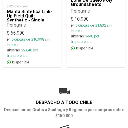
Lona De Suelo Poly
Groundsheets
LM240507BA-R
Peregrine
Manta Sintética Link-
Up Field Quilt -
$
10.990
Synthetic - Single
Peregrine
en
6
cuotas de $
1.832
sin
interés
$
65.990
ahorras
$
440
por
en
6
cuotas de $
10.998
sin
transferencia.
interés
Disponible
ahorras
$
2.640
por
transferencia.
Disponible
DESPACHO A TODO CHILE
Despachamos Gratis a Santiago y Regiones por compras sobre
$150.000