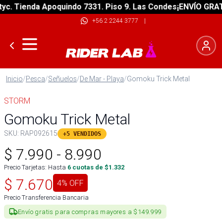
. Tienda Apoquindo 7331. Piso 9. Las Condes
¡ENVÍO GRATIS!
+56 2 2244 3777
|
Inicio
/
Pesca
/
Señuelos
/
De Mar - Playa
/
Gomoku Trick Metal
STORM
Gomoku Trick Metal
SKU:
RAP092615
+5 VENDIDOS
$
7.990
-
8.990
Precio Tarjetas: Hasta
6
cuotas de $
1.332
$
7.670
4
% OFF
Precio Transferencia Bancaria
Envío gratis para compras mayores a $149.999