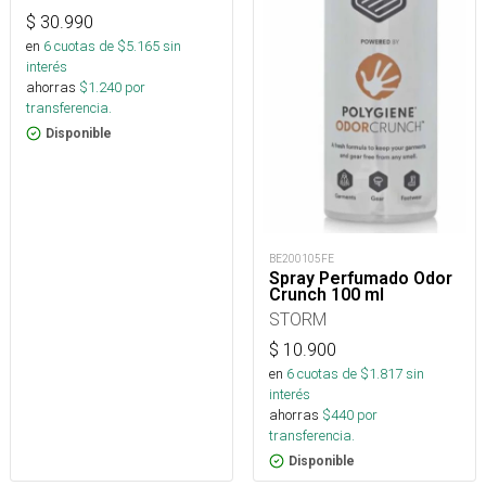
$
30.990
en
6
cuotas de $
5.165
sin
interés
ahorras
$
1.240
por
transferencia.
Disponible
BE200105FE
Spray Perfumado Odor
Crunch 100 ml
STORM
$
10.900
en
6
cuotas de $
1.817
sin
interés
ahorras
$
440
por
transferencia.
Disponible