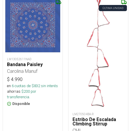
ÚLTIMA UNIDAD
LM13052611NAD
Bandana Paisley
Carolina Manuf
$
4.990
en
6
cuotas de $
832
sin interés
ahorras
$
200
por
transferencia.
Disponible
LM270504BA-R
Estribo De Escalada
Climbing Stirrup
CMI