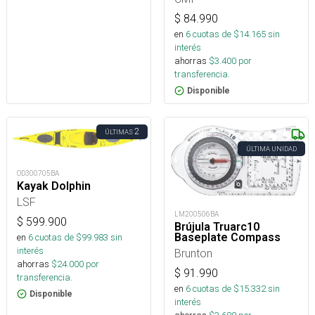
$
84.990
en
6
cuotas de $
14.165
sin
interés
ahorras
$
3.400
por
transferencia.
Disponible
2
ÚLTIMAS
ÚLTIMA UNIDAD
OD300705BA
Kayak Dolphin
LSF
LM200506BA
$
599.900
Brújula Truarc10
Baseplate Compass
en
6
cuotas de $
99.983
sin
interés
Brunton
ahorras
$
24.000
por
$
91.990
transferencia.
en
6
cuotas de $
15.332
sin
Disponible
interés