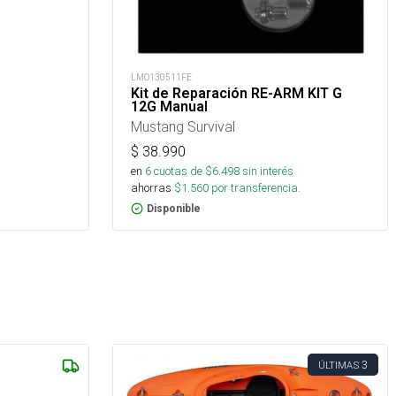
LMO130511FE
Kit de Reparación RE-ARM KIT G
12G Manual
Mustang Survival
$
38.990
en
6
cuotas de $
6.498
sin interés
ahorras
$
1.560
por transferencia.
Disponible
3
ÚLTIMAS