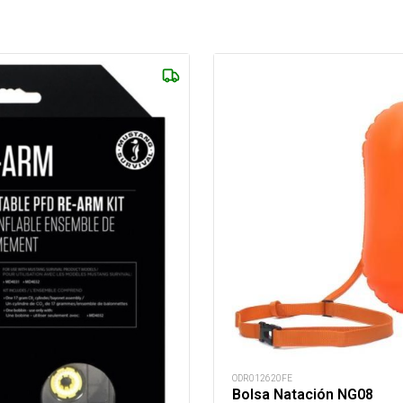
ODR012620FE
Bolsa Natación NG08