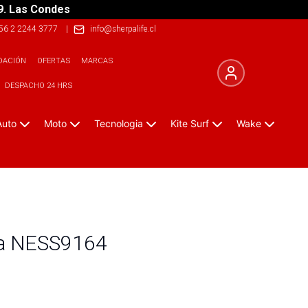
9. Las Condes
56 2 2244 3777
|
info@sherpalife.cl
DACIÓN
OFERTAS
MARCAS
DESPACHO 24 HRS
Auto
Moto
Tecnologia
Kite Surf
Wake
ona NESS9164