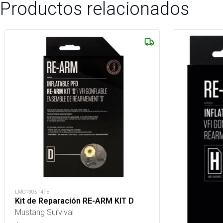
Productos relacionados
LMO130514FE
Kit de Reparación RE-ARM KIT D
Mustang Survival