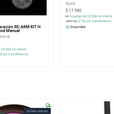
Xped
$
17.990
en
6
cuotas de $
2.998
sin interés
ahorras
$
720
por transferencia.
aración RE-ARM KIT H
Disponible
and Manual
rvival
 $
9.665
sin interés
20
por transferencia.
ÚLTIMA UNIDAD