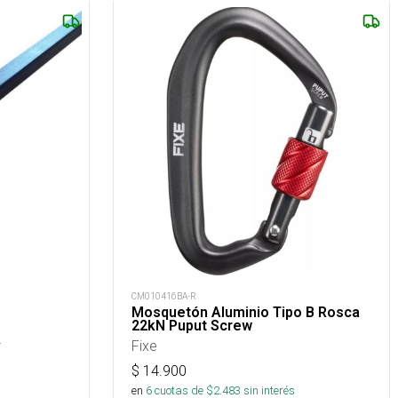
CM010416BA-R
Mosquetón Aluminio Tipo B Rosca
22kN Puput Screw
.
Fixe
$
14.900
en
6
cuotas de $
2.483
sin interés