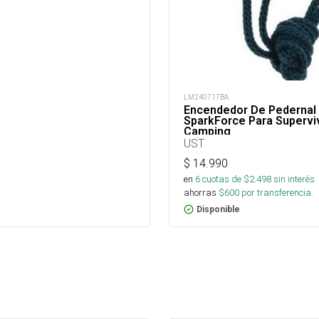
LM240717BA
Encendedor De Pedernal
SparkForce Para Supervi
Camping
UST
$
14.990
en
6
cuotas de $
2.498
sin interés
ahorras
$
600
por transferencia.
Disponible