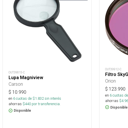
OUT39912-C
OUT39815-C
Filtro Sky
Lupa Magniview
Orion
Carson
$
123.990
$
10.990
en
6
cuotas de
en
6
cuotas de $
1.832
sin interés
ahorras
$
4.9
ahorras
$
440
por transferencia.
Disponible
Disponible