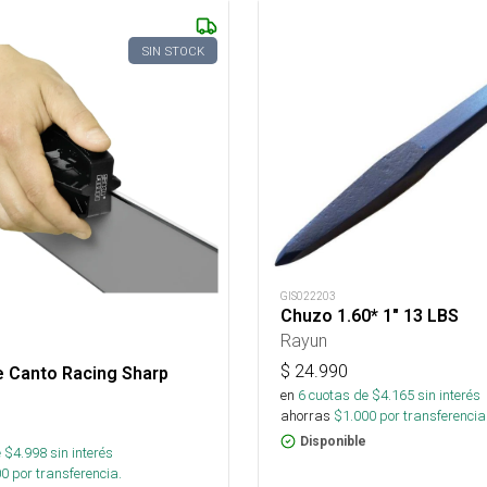
SIN STOCK
GIS022203
Chuzo 1.60* 1" 13 LBS
Rayun
$
24.990
e Canto Racing Sharp
en
6
cuotas de $
4.165
sin interés
ahorras
$
1.000
por transferencia
Disponible
 $
4.998
sin interés
00
por transferencia.