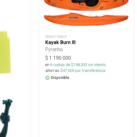
OD300710BA-R
Kayak Burn III
Pyranha
$
1.190.000
en
6
cuotas de $
198.333
sin interés
ahorras
$
47.600
por transferencia.
Disponible