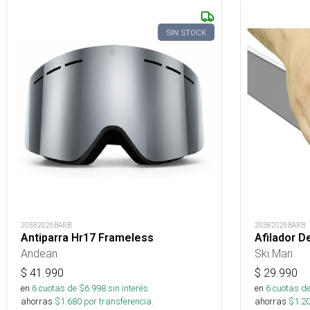
SIN STOCK
20582026BARB
20382026BARB
Antiparra Hr17 Frameless
Afilador D
Andean
Ski Man
$
41.990
$
29.990
en
6
cuotas de $
6.998
sin interés
en
6
cuotas de
ahorras
$
1.680
por transferencia.
ahorras
$
1.2