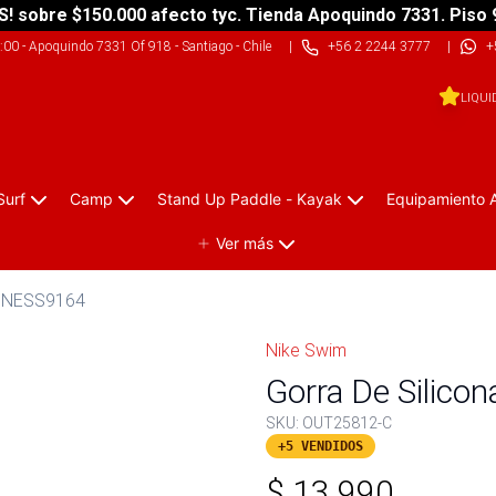
S! sobre $150.000 afecto tyc. Tienda Apoquindo 7331. Piso 
9:00
-
Apoquindo 7331 Of 918 - Santiago - Chile
|
+56 2 2244 3777
|
+
LIQUI
Surf
Camp
Stand Up Paddle - Kayak
Equipamiento 
Ver más
a NESS9164
Nike Swim
Gorra De Silic
SKU:
OUT25812-C
+5 VENDIDOS
$
13.990