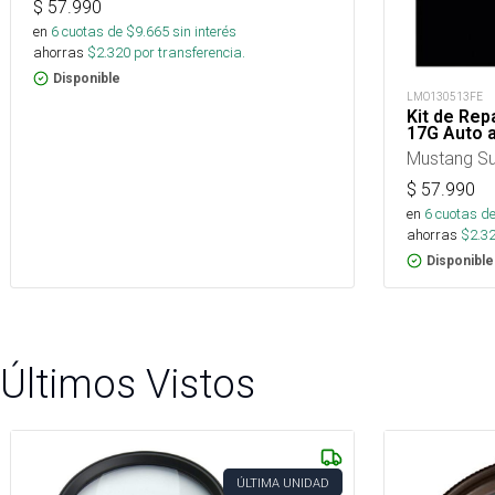
$
57.990
en
6
cuotas de $
9.665
sin interés
ahorras
$
2.320
por transferencia.
Disponible
LMO130513FE
Kit de Rep
17G Auto 
Mustang Su
$
57.990
en
6
cuotas de
ahorras
$
2.3
Disponible
Últimos Vistos
ÚLTIMA UNIDAD