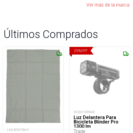
Ver más de la marca
Últimos Comprados
20
%
OFF
VIC200108NAD
Luz Delantera Para
Bicicleta Blinder Pro
1300 lm
LM240507BA-R
Trade