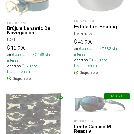
LMO270515FE
LM240713BA
Estufa Pre-Heating
Brújula Lensatic De
Navegación
Evernew
UST
$
43.990
$
12.990
en
6
cuotas de $
7.332
sin
interés
en
6
cuotas de $
2.165
sin
ahorras
$
1.760
por
interés
transferencia.
ahorras
$
520
por
transferencia.
Disponible
Disponible
ENVÍO
GRATIS
IDE100701JA
Lente Camino M
Reactiv