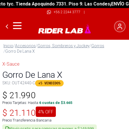
tyc. Tienda Apoquindo 7331. Piso 9. Las Condes
¡ENVÍO GRAT
+56 2 2244 3777
|
Inicio
/
Accesorios
/
Gorros, Sombreros y Jockey
/
Gorros
/
Gorro De Lana X
X-Sauce
Gorro De Lana X
SKU:
OUT42440-C
+5 VENDIDOS
$
21.990
Precio Tarjetas: Hasta
6
cuotas de $
3.665
$
21.110
4
% OFF
Precio Transferencia Bancaria
Envío gratis para compras mayores a $149.999