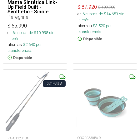
Manta Sintética Link-
Up Field Quilt -
$
87.920
$
109.900
Synthetic - Single
en
6
cuotas de $
14.653
sin
Peregrine
interés
$
65.990
ahorras
$
3.520
por
transferencia.
en
6
cuotas de $
10.998
sin
interés
Disponible
ahorras
$
2.640
por
transferencia.
Disponible
3
ÚLTIMAS
COS200330BA-R
RAP011201BA