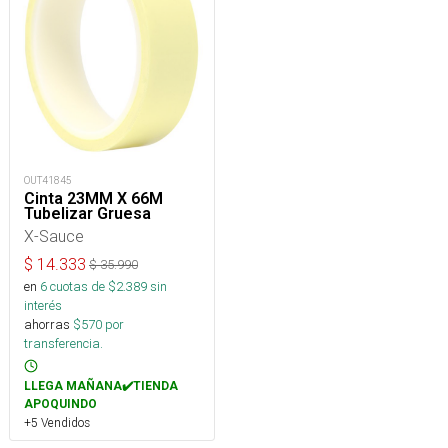
OUT41845
Cinta 23MM X 66M
Tubelizar Gruesa
X-Sauce
$
14.333
$
35.990
en
6
cuotas de $
2.389
sin
interés
ahorras
$
570
por
transferencia.
LLEGA MAÑANA✔️TIENDA
APOQUINDO
+5 Vendidos