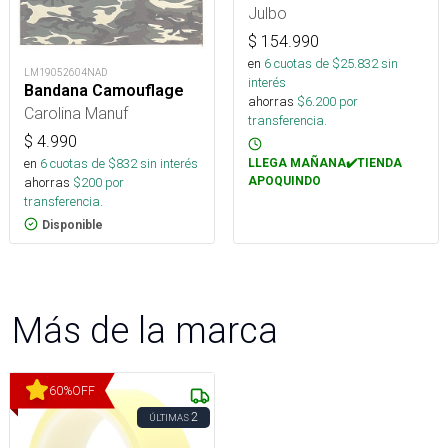
Julbo
$
154.990
en
6
cuotas de $
25.832
sin
LM19052604NAD
interés
Bandana Camouflage
ahorras
$
6.200
por
Carolina Manuf
transferencia.
$
4.990
en
6
cuotas de $
832
sin interés
LLEGA MAÑANA✔️TIENDA
ahorras
$
200
por
APOQUINDO
transferencia.
Disponible
Más de la marca
60
%
OFF
2
ÚLTIMAS