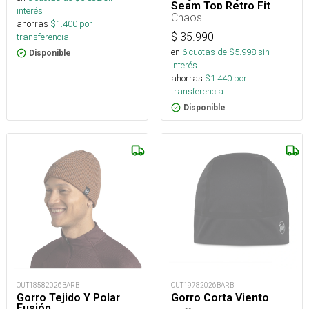
Seam Top Retro Fit
interés
Beanie Osfm
Chaos
ahorras
$
1.400
por
$
35.990
transferencia.
en
6
cuotas de $
5.998
sin
Disponible
interés
ahorras
$
1.440
por
transferencia.
Disponible
OUT18582026BARB
OUT19782026BARB
Gorro Tejido Y Polar
Gorro Corta Viento
Fusión