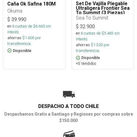
Set De Vajilla Plegable
Caña Ok Safina 180M
Ultraligera Frontier Sea
Okuma
To Summit (3 Piezas)
Sea To Summit
$
39.990
en
6
cuotas de $
6.665
sin
$
32.900
interés
en
6
cuotas de $
5.483
sin
ahorras
$
1.600
por
interés
transferencia.
ahorras
$
1.320
por
transferencia.
Disponible
Disponible
+5 Vendidos
DESPACHO A TODO CHILE
Despachamos Gratis a Santiago y Regiones por compras sobre
$150.000