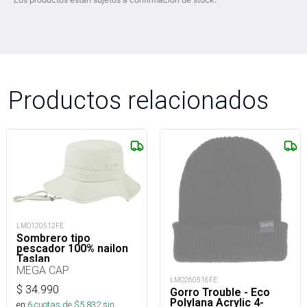
Productos relacionados
LMO120512FE
Sombrero tipo
pescador 100% nailon
Taslan
MEGA CAP
LMO260516FE
$
34.990
Gorro Trouble - Eco
Polylana Acrylic 4-
en
6
cuotas de $
5.832
sin