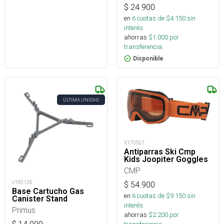
$
24.900
en
6
cuotas de $
4.150
sin
interés
ahorras
$
1.000
por
transferencia.
Disponible
ÚLTIMA UNIDAD
V170501
Antiparras Ski Cmp
Kids Joopiter Goggles
CMP
v190126
$
54.900
Base Cartucho Gas
en
6
cuotas de $
9.150
sin
Canister Stand
interés
Primus
ahorras
$
2.200
por