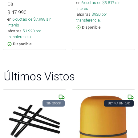
en
6
cuotas de $
3.817
sin
Ctr
interés
$
47.990
ahorras
$
920
por
en
6
cuotas de $
7.998
sin
transferencia.
interés
Disponible
ahorras
$
1.920
por
transferencia.
Disponible
Últimos Vistos
SIN STOCK
ÚLTIMA UNIDAD