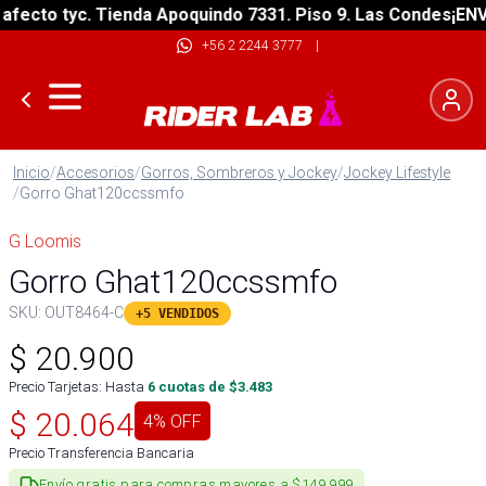
ecto tyc. Tienda Apoquindo 7331. Piso 9. Las Condes
¡ENVÍO
+56 2 2244 3777
|
Inicio
/
Accesorios
/
Gorros, Sombreros y Jockey
/
Jockey Lifestyle
/
Gorro Ghat120ccssmfo
G Loomis
Gorro Ghat120ccssmfo
SKU:
OUT8464-C
+5 VENDIDOS
$
20.900
Precio Tarjetas: Hasta
6
cuotas de $
3.483
$
20.064
4
% OFF
Precio Transferencia Bancaria
Envío gratis para compras mayores a $149.999