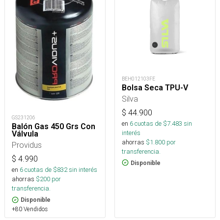
BEH012103FE
Bolsa Seca TPU-V
Silva
$
44.900
GS231206
en
6
cuotas de $
7.483
sin
Balón Gas 450 Grs Con
interés
Válvula
ahorras
$
1.800
por
Providus
transferencia.
$
4.990
Disponible
en
6
cuotas de $
832
sin interés
ahorras
$
200
por
transferencia.
Disponible
+80 Vendidos