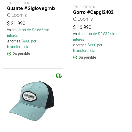
TEC110211BA-R
TEC110209BA-R
Guante #Glglovegrnlxl
Gorro #Capgl2402
G Loomis
G Loomis
$
21.990
$
16.990
en
6
cuotas de $
3.665
sin
en
6
cuotas de $
2.832
sin
interés
interés
ahorras
$
880
por
ahorras
$
680
por
transferencia.
transferencia.
Disponible
Disponible