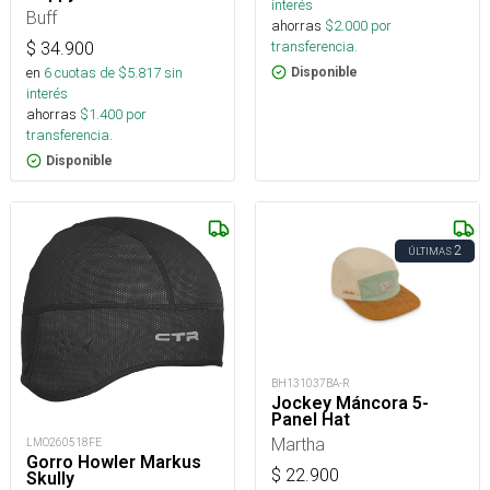
interés
Buff
ahorras
$
2.000
por
transferencia.
$
34.900
en
6
cuotas de $
5.817
sin
Disponible
interés
ahorras
$
1.400
por
transferencia.
Disponible
2
ÚLTIMAS
BH131037BA-R
Jockey Máncora 5-
Panel Hat
Martha
LMO260518FE
Gorro Howler Markus
$
22.900
Skully