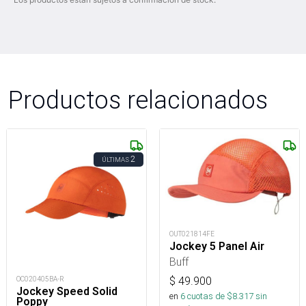
Productos relacionados
2
ÚLTIMAS
OUT021814FE
Jockey 5 Panel Air
Buff
OC020405BA-R
$
49.900
Jockey Speed Solid
en
6
cuotas de $
8.317
sin
Poppy