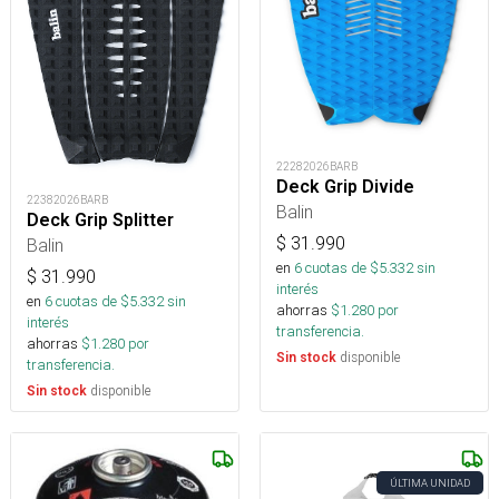
22282026BARB
Deck Grip Divide
22382026BARB
Balin
Deck Grip Splitter
$
31.990
Balin
en
6
cuotas de $
5.332
sin
$
31.990
interés
en
6
cuotas de $
5.332
sin
ahorras
$
1.280
por
interés
transferencia.
ahorras
$
1.280
por
disponible
Sin stock
transferencia.
disponible
Sin stock
ÚLTIMA UNIDAD