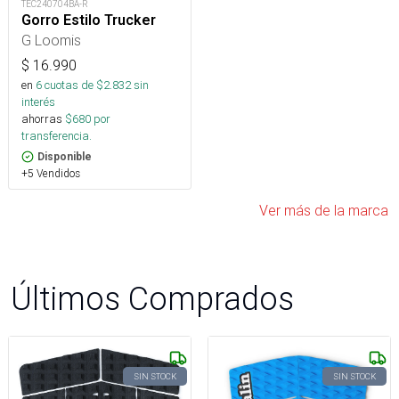
TEC240704BA-R
Gorro Estilo Trucker
G Loomis
$
16.990
en
6
cuotas de $
2.832
sin
interés
ahorras
$
680
por
transferencia.
Disponible
+5 Vendidos
Ver más de la marca
Últimos Comprados
SIN STOCK
SIN STOCK