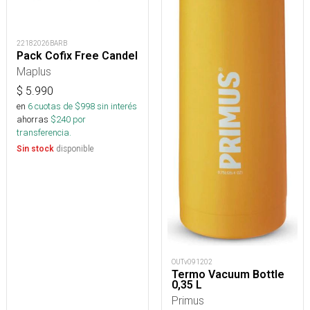
22182026BARB
Pack Cofix Free Candel
Maplus
$
5.990
en
6
cuotas de $
998
sin interés
ahorras
$
240
por
transferencia.
disponible
Sin stock
OUTv091202
Termo Vacuum Bottle
0,35 L
Primus