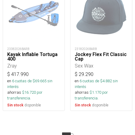
23382026BARB
23182026BARB
Kayak Inflable Tortuga
Jockey Flex Fit Classic
400
Cap
Zray
Sex Wax
$
417.990
$
29.290
en
6
cuotas de $
69.665
sin
en
6
cuotas de $
4.882
sin
interés
interés
ahorras
$
16.720
por
ahorras
$
1.170
por
transferencia.
transferencia.
disponible
disponible
Sin stock
Sin stock