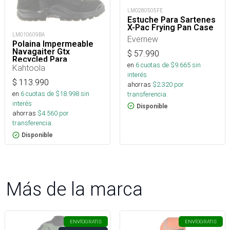
LMO280505FE
Estuche Para Sartenes
X-Pac Frying Pan Case
LM010609BA
Evernew
Polaina Impermeable
Navagaiter Gtx
$
57.990
Recycled Para
en
6
cuotas de $
9.665
sin
Trekking, Nieve Y
Kahtoola
Montaña
interés
$
113.990
ahorras
$
2.320
por
en
6
cuotas de $
18.998
sin
transferencia.
interés
Disponible
ahorras
$
4.560
por
transferencia.
Disponible
Más de la marca
ENVÍO
GRATIS
ENVÍO
GRATIS