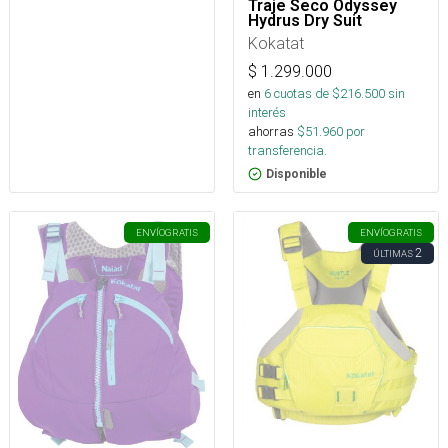
Traje Seco Odyssey
Hydrus Dry Suit
Kokatat
$
1.299.000
en
6
cuotas de $
216.500
sin
interés
ahorras
$
51.960
por
transferencia.
Disponible
ENVÍO
GRATIS
ENVÍO
GRATIS
2
ÚLTIMAS