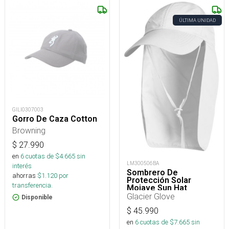
ÚLTIMA UNIDAD
GILI0307003
Gorro De Caza Cotton
Browning
$
27.990
en
6
cuotas de $
4.665
sin
LM300506BA
interés
Sombrero De
ahorras
$
1.120
por
Protección Solar
transferencia.
Mojave Sun Hat
Glacier Glove
Disponible
$
45.990
en
6
cuotas de $
7.665
sin