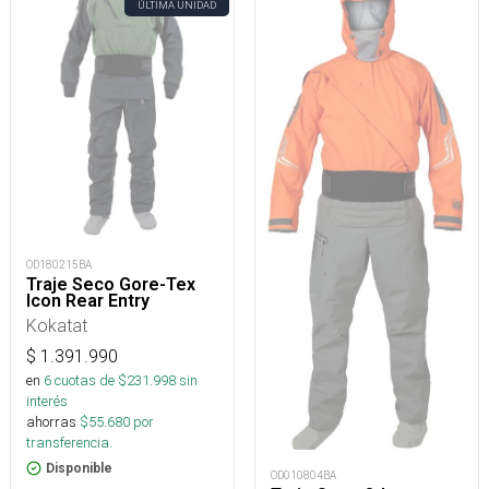
ÚLTIMA UNIDAD
OD180215BA
Traje Seco Gore-Tex
Icon Rear Entry
Kokatat
$
1.391.990
en
6
cuotas de $
231.998
sin
interés
ahorras
$
55.680
por
transferencia.
Disponible
OD010804BA