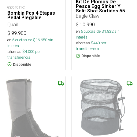
Kit De Plomos De
Pesca Egg Sinker Y
GS061011-C
Split Shot Surtidos 55
Bombin Pcp 4 Etapas
Piezas
Eagle Claw
Pedal Plegable
Quail
$
10.990
en
6
cuotas de $
1.832
sin
$
99.900
interés
en
6
cuotas de $
16.650
sin
ahorras
$
440
por
interés
transferencia.
ahorras
$
4.000
por
Disponible
transferencia.
Disponible