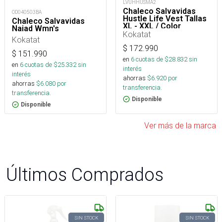
LVUHHUSMA2
Chaleco Salvavidas
OD040503BA
Hustle Life Vest Tallas
Chaleco Salvavidas
XL - XXL / Color
Naiad Wmn's
Amarillo
Kokatat
Kokatat
$
172.990
$
151.990
en
6
cuotas de $
28.832
sin
en
6
cuotas de $
25.332
sin
interés
interés
ahorras
$
6.920
por
ahorras
$
6.080
por
transferencia.
transferencia.
Disponible
Disponible
Ver más de la marca
Últimos Comprados
SIN STOCK
SIN STOCK