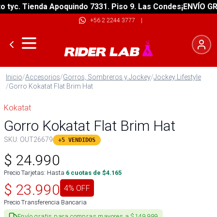
yc. Tienda Apoquindo 7331. Piso 9. Las Condes
¡ENVÍO GRATI
+56 2 2244 3777
|
Inicio
/
Accesorios
/
Gorros, Sombreros y Jockey
/
Jockey Lifestyle
/
Gorro Kokatat Flat Brim Hat
Kokatat
Gorro Kokatat Flat Brim Hat
SKU:
OUT26679
+5 VENDIDOS
$
24.990
Precio Tarjetas: Hasta
6
cuotas de $
4.165
$
23.990
4
% OFF
Precio Transferencia Bancaria
Envío gratis para compras mayores a $149.999