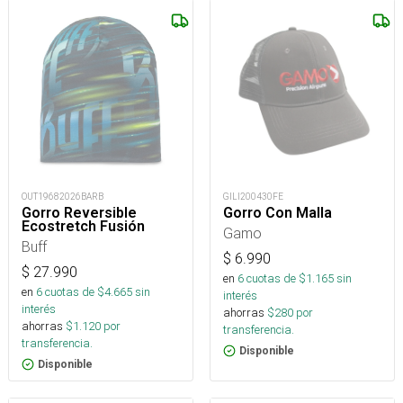
OUT19682026BARB
GILI200430FE
Gorro Reversible
Gorro Con Malla
Ecostretch Fusión
Gamo
Buff
$
6.990
$
27.990
en
6
cuotas de $
1.165
sin
en
6
cuotas de $
4.665
sin
interés
interés
ahorras
$
280
por
ahorras
$
1.120
por
transferencia.
transferencia.
Disponible
Disponible