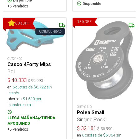
Disponible
Disponible
+5 Vendidos
13
%
OFF
60
%
OFF
ÚLTIMA UNIDAD
OUT21400
Casco 4Forty Mips
Bell
$
40.333
$
99.990
en
6
cuotas de $
6.722
sin
interés
ahorras
$
1.610
por
transferencia.
OUT40410
Polea Small
LLEGA MAÑANA✔️TIENDA
Singing Rock
APOQUINDO
$
32.181
$
36.990
+5 Vendidos
en
6
cuotas de $
5.364
sin