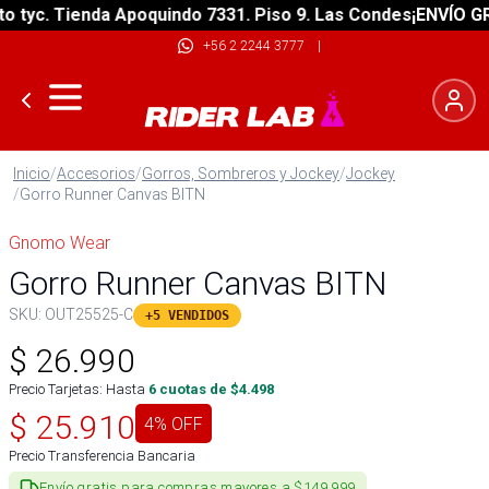
yc. Tienda Apoquindo 7331. Piso 9. Las Condes
¡ENVÍO GRATI
+56 2 2244 3777
|
Inicio
/
Accesorios
/
Gorros, Sombreros y Jockey
/
Jockey
/
Gorro Runner Canvas BITN
Gnomo Wear
Gorro Runner Canvas BITN
SKU:
OUT25525-C
+5 VENDIDOS
$
26.990
Precio Tarjetas: Hasta
6
cuotas de $
4.498
$
25.910
4
% OFF
Precio Transferencia Bancaria
Envío gratis para compras mayores a $149.999