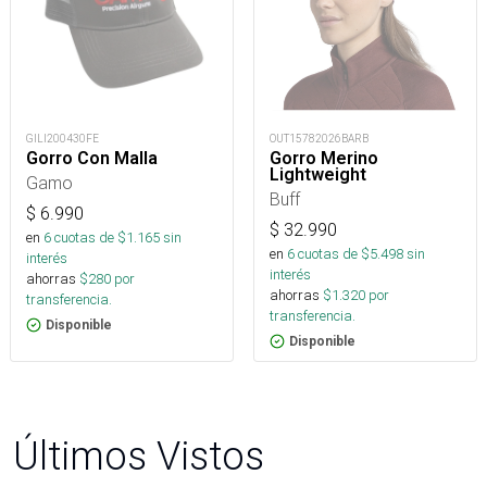
GILI200430FE
OUT15782026BARB
Gorro Con Malla
Gorro Merino
Lightweight
Gamo
Buff
$
6.990
$
32.990
en
6
cuotas de $
1.165
sin
en
6
cuotas de $
5.498
sin
interés
interés
ahorras
$
280
por
ahorras
$
1.320
por
transferencia.
transferencia.
Disponible
Disponible
Últimos Vistos