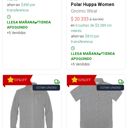
Polar Huppa Women
ahorras
$
490
por
transferencia.
Gnomo Wear
$
20.333
$
53.990
LLEGA MAÑANA✔️TIENDA
en
6
cuotas de $
3.389
sin
APOQUINDO
interés
+5 Vendidos
ahorras
$
810
por
transferencia.
LLEGA MAÑANA✔️TIENDA
APOQUINDO
+5 Vendidos
59
%
OFF
60
%
OFF
ÚLTIMA UNIDAD
ÚLTIMA UNIDAD