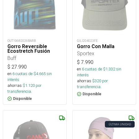
OUT19682026BARB
GILI204023FE
Gorro Reversible
Gorro Con Malla
Ecostretch Fusión
Sportex
Buff
$
7.990
$
27.990
en
6
cuotas de $
1.332
sin
en
6
cuotas de $
4.665
sin
interés
interés
ahorras
$
320
por
ahorras
$
1.120
por
transferencia.
transferencia.
Disponible
Disponible
ÚLTIMA UNIDAD