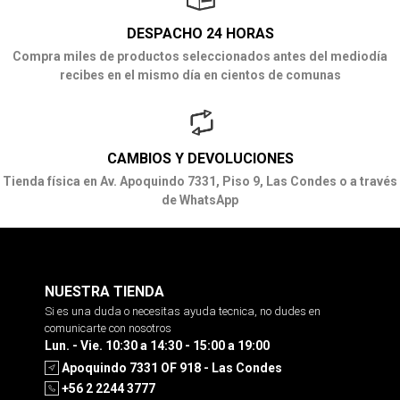
DESPACHO 24 HORAS
Compra miles de productos seleccionados antes del mediodía
recibes en el mismo día en cientos de comunas
CAMBIOS Y DEVOLUCIONES
Tienda física en Av. Apoquindo 7331, Piso 9, Las Condes o a través
de WhatsApp
NUESTRA TIENDA
Si es una duda o necesitas ayuda tecnica, no dudes en
comunicarte con nosotros
Lun. - Vie. 10:30 a 14:30 - 15:00 a 19:00
Apoquindo 7331 OF 918 - Las Condes
+56 2 2244 3777