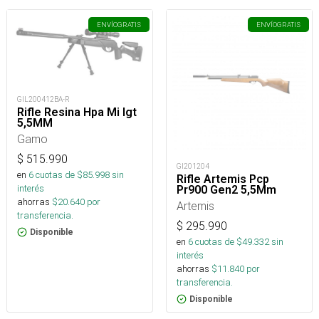
ENVÍO
GRATIS
ENVÍO
GRATIS
GIL200412BA-R
Rifle Resina Hpa Mi Igt
5,5MM
Gamo
$
515.990
GI201204
en
6
cuotas de $
85.998
sin
Rifle Artemis Pcp
interés
Pr900 Gen2 5,5Mm
ahorras
$
20.640
por
Artemis
transferencia.
$
295.990
Disponible
en
6
cuotas de $
49.332
sin
interés
ahorras
$
11.840
por
transferencia.
Disponible