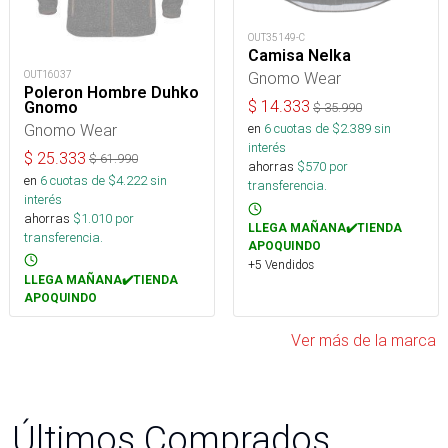
OUT35149-C
Camisa Nelka
OUT16037
Gnomo Wear
Poleron Hombre Duhko
$
14.333
Gnomo
$
35.990
Gnomo Wear
en
6
cuotas de $
2.389
sin
interés
$
25.333
$
61.990
ahorras
$
570
por
en
6
cuotas de $
4.222
sin
transferencia.
interés
ahorras
$
1.010
por
LLEGA MAÑANA✔️TIENDA
transferencia.
APOQUINDO
+5 Vendidos
LLEGA MAÑANA✔️TIENDA
APOQUINDO
Ver más de la marca
Últimos Comprados