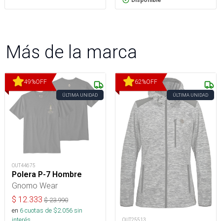
Disponible
Más de la marca
49
%
OFF
62
%
OFF
ÚLTIMA UNIDAD
ÚLTIMA UNIDAD
OUT44675
Polera P-7 Hombre
Gnomo Wear
$
12.333
$
23.990
en
6
cuotas de $
2.056
sin
interés
OUT25513