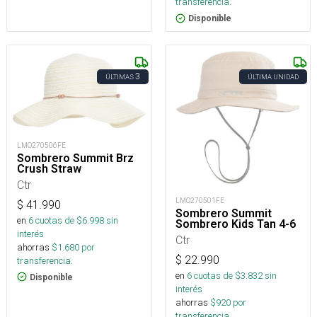
transferencia.
Disponible
3
ÚLTIMAS
ÚLTIMA UNIDAD
LMO270506FE
Sombrero Summit Brz
Crush Straw
Ctr
LMO270501FE
$
41.990
Sombrero Summit
en
6
cuotas de $
6.998
sin
Sombrero Kids Tan 4-6
interés
Ctr
ahorras
$
1.680
por
$
22.990
transferencia.
en
6
cuotas de $
3.832
sin
Disponible
interés
ahorras
$
920
por
transferencia.