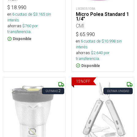
$
18.990
LM260510BA
Micro Polea Standard 1
en
6
cuotas de $
3.165
sin
1/4"
interés
CMI
ahorras
$
760
por
transferencia.
$
65.990
Disponible
en
6
cuotas de $
10.998
sin
interés
ahorras
$
2.640
por
transferencia.
Disponible
15
%
OFF
2
ÚLTIMAS
ÚLTIMA UNIDAD