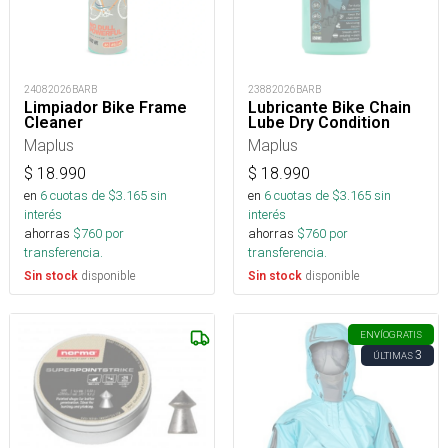
24082026BARB
23882026BARB
Limpiador Bike Frame
Lubricante Bike Chain
Cleaner
Lube Dry Condition
Maplus
Maplus
$
18.990
$
18.990
en
6
cuotas de $
3.165
sin
en
6
cuotas de $
3.165
sin
interés
interés
ahorras
$
760
por
ahorras
$
760
por
transferencia.
transferencia.
disponible
disponible
Sin stock
Sin stock
ENVÍO
GRATIS
3
ÚLTIMAS