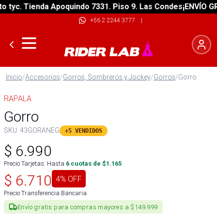
yc. Tienda Apoquindo 7331. Piso 9. Las Condes
¡ENVÍO GRATI
+56 2 2244 3777
|
Inicio
/
Accesorios
/
Gorros, Sombreros y Jockey
/
Gorros
/
Gorro
RAPALA
Gorro
SKU:
43GORANEG
+5 VENDIDOS
$
6.990
Precio Tarjetas: Hasta
6
cuotas de $
1.165
$
6.710
4
% OFF
Precio Transferencia Bancaria
Envío gratis para compras mayores a $149.999