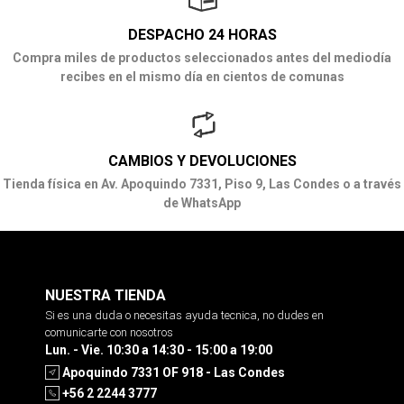
DESPACHO 24 HORAS
Compra miles de productos seleccionados antes del mediodía
recibes en el mismo día en cientos de comunas
CAMBIOS Y DEVOLUCIONES
Tienda física en Av. Apoquindo 7331, Piso 9, Las Condes o a través
de WhatsApp
NUESTRA TIENDA
Si es una duda o necesitas ayuda tecnica, no dudes en
comunicarte con nosotros
Lun. - Vie. 10:30 a 14:30 - 15:00 a 19:00
Apoquindo 7331 OF 918 - Las Condes
+56 2 2244 3777