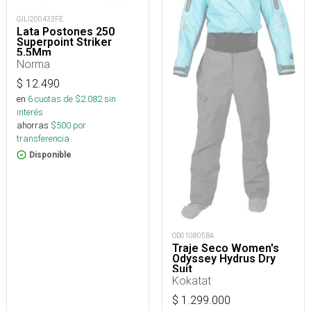
GILI200433FE
Lata Postones 250
Superpoint Striker
5,5Mm
Norma
$
12.490
en
6
cuotas de $
2.082
sin
interés
ahorras
$
500
por
transferencia.
Disponible
OD010805BA
Traje Seco Women's
Odyssey Hydrus Dry
Suit
Kokatat
$
1.299.000