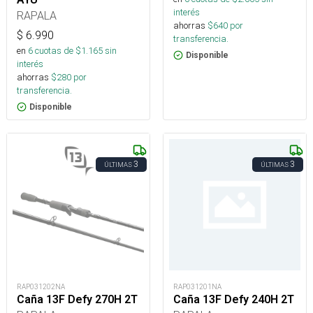
interés
RAPALA
ahorras
$
640
por
$
6.990
transferencia.
en
6
cuotas de $
1.165
sin
Disponible
interés
ahorras
$
280
por
transferencia.
Disponible
3
3
ÚLTIMAS
ÚLTIMAS
RAP031202NA
RAP031201NA
Caña 13F Defy 270H 2T
Caña 13F Defy 240H 2T