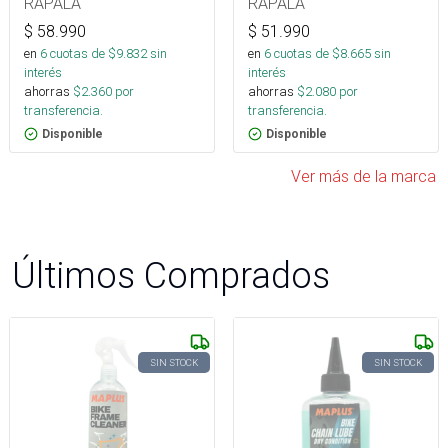
RAPALA
RAPALA
$
58.990
$
51.990
en
6
cuotas de $
9.832
sin
en
6
cuotas de $
8.665
sin
interés
interés
ahorras
$
2.360
por
ahorras
$
2.080
por
transferencia.
transferencia.
Disponible
Disponible
Ver más de la marca
Últimos Comprados
SIN STOCK
SIN STOCK