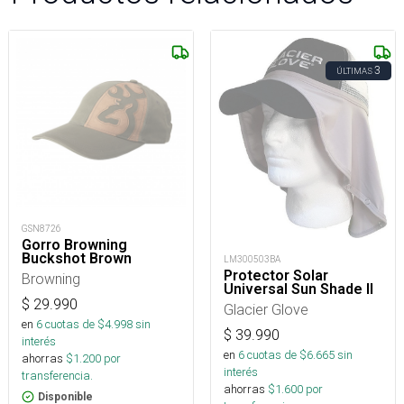
3
ÚLTIMAS
GSN8726
Gorro Browning
Buckshot Brown
LM300503BA
Protector Solar
Browning
Universal Sun Shade II
$
29.990
Glacier Glove
en
6
cuotas de $
4.998
sin
$
39.990
interés
en
6
cuotas de $
6.665
sin
ahorras
$
1.200
por
interés
transferencia.
ahorras
$
1.600
por
Disponible