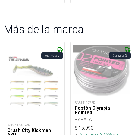
Más de la marca
3
3
ÚLTIMAS
ÚLTIMAS
RAP241107FE
Postón Olympia
Pointed
RAPALA
RAP041207NAD
$
15.990
Crush City Kickman
AYU
en
6
cuotas de $
2.665
sin