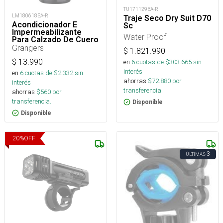
TU171129BA-R
LM180618BA-R
Traje Seco Dry Suit D70
Acondicionador E
Sc
Impermeabilizante
Water Proof
Para Calzado De Cuero
75 Ml
Grangers
$
1.821.990
$
13.990
en
6
cuotas de $
303.665
sin
interés
en
6
cuotas de $
2.332
sin
ahorras
$
72.880
por
interés
transferencia.
ahorras
$
560
por
transferencia.
Disponible
Disponible
20
%
OFF
3
ÚLTIMAS