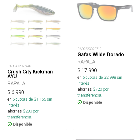
RAP022302FE-R
Gafas Wilde Dorado
RAPALA
RAP041207NAD
$
17.990
Crush City Kickman
AYU
en
6
cuotas de $
2.998
sin
RAPALA
interés
ahorras
$
720
por
$
6.990
transferencia.
en
6
cuotas de $
1.165
sin
Disponible
interés
ahorras
$
280
por
transferencia.
Disponible