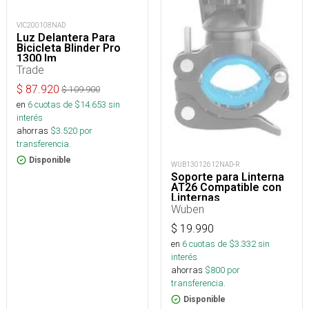
VIC200108NAD
Luz Delantera Para
Bicicleta Blinder Pro
1300 lm
Trade
$
87.920
$
109.900
en
6
cuotas de $
14.653
sin
interés
ahorras
$
3.520
por
transferencia.
Disponible
WUB13012612NAD-R
Soporte para Linterna
AT26 Compatible con
Linternas
Wuben
$
19.990
en
6
cuotas de $
3.332
sin
interés
ahorras
$
800
por
transferencia.
Disponible