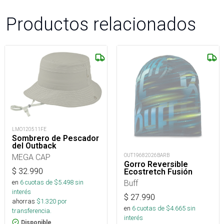
Productos relacionados
LMO120511FE
Sombrero de Pescador
del Outback
MEGA CAP
OUT19682026BARB
Gorro Reversible
$
32.990
Ecostretch Fusión
en
6
cuotas de $
5.498
sin
Buff
interés
$
27.990
ahorras
$
1.320
por
en
6
cuotas de $
4.665
sin
transferencia.
interés
Disponible