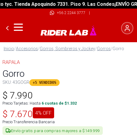
yc. Tienda Apoquindo 7331. Piso 9. Las Condes
¡ENVÍO GRATI
+56 2 2244 3777
|
Inicio
/
Accesorios
/
Gorros, Sombreros y Jockey
/
Gorros
/
Gorro
RAPALA
Gorro
SKU:
43GOGR
+5 VENDIDOS
$
7.990
Precio Tarjetas: Hasta
6
cuotas de $
1.332
$
7.670
4
% OFF
Precio Transferencia Bancaria
Envío gratis para compras mayores a $149.999