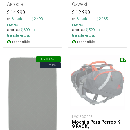
Aerobie
Ozwest
$
14.990
$
12.990
en
6
cuotas de $
2.498
sin
en
6
cuotas de $
2.165
sin
interés
interés
ahorras
$
600
por
ahorras
$
520
por
transferencia.
transferencia.
Disponible
Disponible
ENVÍO
GRATIS
3
ÚLTIMAS
LMO130509FE
Mochila Para Perros K-
9 PACK,