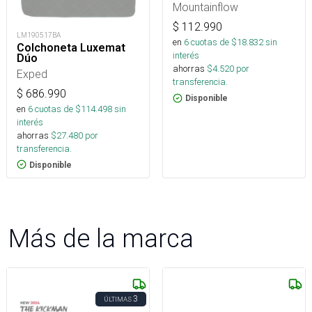
Mountainflow
$
112.990
LM190517BA
en
6
cuotas de $
18.832
sin
Colchoneta Luxemat
interés
Dúo
ahorras
$
4.520
por
Exped
transferencia.
$
686.990
Disponible
en
6
cuotas de $
114.498
sin
interés
ahorras
$
27.480
por
transferencia.
Disponible
Más de la marca
3
ÚLTIMAS