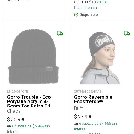
ahorras
$
1.120
por
transferencia.
Disponible
LMO260516FE
OUT15682026BARB
Gorro Trouble - Eco
Gorro Reversible
Polylana Acrylic 4-
Ecostretch®
Seam Top Retro Fit
Buff
Beanie Osfm
Chaos
$
27.990
$
35.990
en
6
cuotas de $
4.665
sin
en
6
cuotas de $
5.998
sin
interés
interés