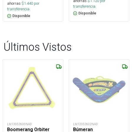
ahorras
$
1.120
por
ahorras
$
1.440
por
transferencia.
transferencia.
Disponible
Disponible
Últimos Vistos
LM13052606NAD
LM12052602NAD
Boomerang Orbiter
Búmeran