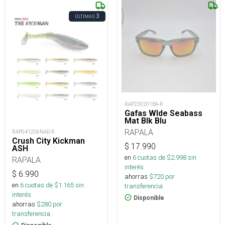
3
ÚLTIMAS
RAP230201BA-R
Gafas Wlde Seabass
Mat Blk Blu
RAPALA
RAP041206NAD-R
Crush City Kickman
$
17.990
ASH
en
6
cuotas de $
2.998
sin
RAPALA
interés
$
6.990
ahorras
$
720
por
en
6
cuotas de $
1.165
sin
transferencia.
interés
Disponible
ahorras
$
280
por
transferencia.