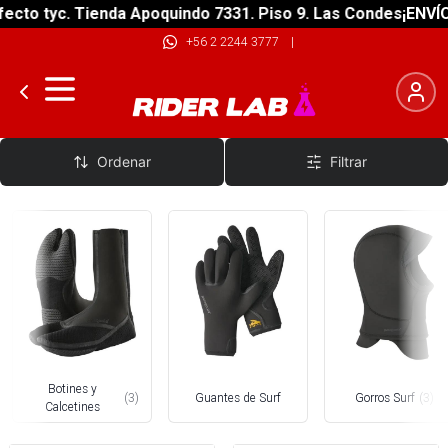
cto tyc. Tienda Apoquindo 7331. Piso 9. Las Condes
¡ENVÍO 
+56 2 2244 3777
|
Gorros, Guantes y Botines
Ordenar
Filtrar
Botines y
(
3
)
Guantes de Surf
Gorros Surf
(
3
)
Calcetines