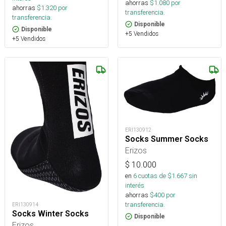
ahorras
$
1.080
por
ahorras
$
1.320
por
transferencia.
transferencia.
Disponible
Disponible
+5 Vendidos
+5 Vendidos
ERI130912
Socks Summer Socks
Erizos
$
10.000
en
6
cuotas de $
1.667
sin
interés
ahorras
$
400
por
transferencia.
ERI130914
Socks Winter Socks
Disponible
Erizos