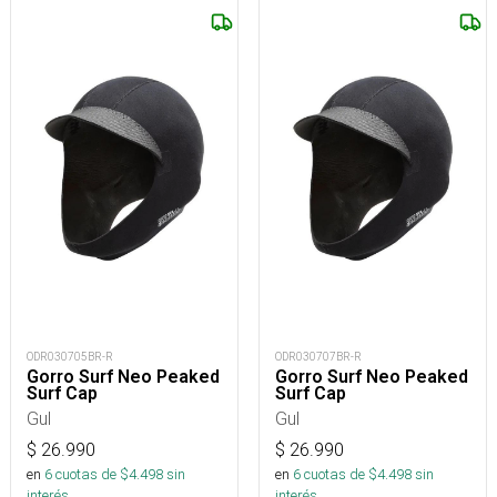
ODR030705BR-R
ODR030707BR-R
Gorro Surf Neo Peaked
Gorro Surf Neo Peaked
Surf Cap
Surf Cap
Gul
Gul
$
26.990
$
26.990
en
6
cuotas de $
4.498
sin
en
6
cuotas de $
4.498
sin
interés
interés