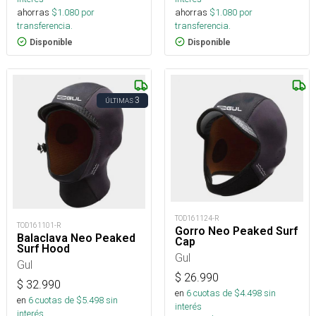
ahorras
$
1.080
por
ahorras
$
1.080
por
transferencia.
transferencia.
Disponible
Disponible
3
ÚLTIMAS
TOD161124-R
TOD161101-R
Gorro Neo Peaked Surf
Balaclava Neo Peaked
Cap
Surf Hood
Gul
Gul
$
26.990
$
32.990
en
6
cuotas de $
4.498
sin
en
6
cuotas de $
5.498
sin
interés
interés