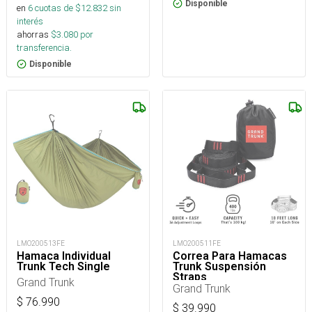
Disponible
en
6
cuotas de $
12.832
sin
interés
ahorras
$
3.080
por
transferencia.
Disponible
LMO200513FE
LMO200511FE
Hamaca Individual
Correa Para Hamacas
Trunk Tech Single
Trunk Suspensión
Straps
Grand Trunk
Grand Trunk
$
76.990
$
39.990