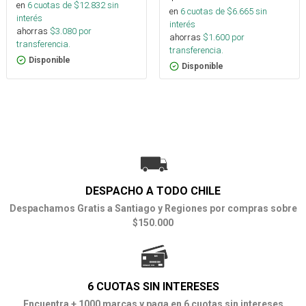
en
6
cuotas de $
12.832
sin
en
6
cuotas de $
6.665
sin
interés
interés
ahorras
$
3.080
por
ahorras
$
1.600
por
transferencia.
transferencia.
Disponible
Disponible
DESPACHO A TODO CHILE
Despachamos Gratis a Santiago y Regiones por compras sobre
$150.000
6 CUOTAS SIN INTERESES
Encuentra + 1000 marcas y paga en 6 cuotas sin intereses