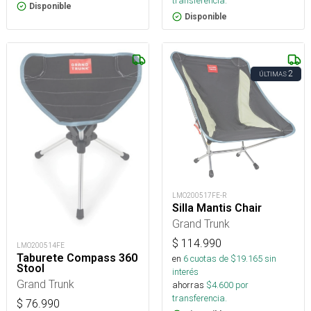
transferencia.
Disponible
Disponible
2
ÚLTIMAS
LMO200517FE-R
Silla Mantis Chair
Grand Trunk
$
114.990
LMO200514FE
Taburete Compass 360
en
6
cuotas de $
19.165
sin
Stool
interés
Grand Trunk
ahorras
$
4.600
por
transferencia.
$
76.990