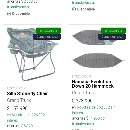
ahorras
$
2.600
por
transferencia.
transferencia.
Disponible
Disponible
ENVÍO
GRATIS
ENVÍO
GRATIS
ÚLTIMA UNIDAD
ÚLTIMA UNIDAD
LMO200522FE
Hamaca Evolution
Down 20 Hammock
LMO200521FE
Grand Trunk
Silla Stonefly Chair
Grand Trunk
$
373.990
en
6
cuotas de $
62.332
sin
$
157.990
interés
en
6
cuotas de $
26.332
sin
ahorras
$
14.960
por
interés
transferencia.
ahorras
$
6.320
por