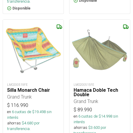
Disponible
transferencia.
Disponible
LMO200519FE
LMO200515FE
Silla Monarch Chair
Hamaca Doble Tech
Double
Grand Trunk
Grand Trunk
$
116.990
$
89.990
en
6
cuotas de $
19.498
sin
en
6
cuotas de $
14.998
sin
interés
interés
ahorras
$
4.680
por
ahorras
$
3.600
por
transferencia.