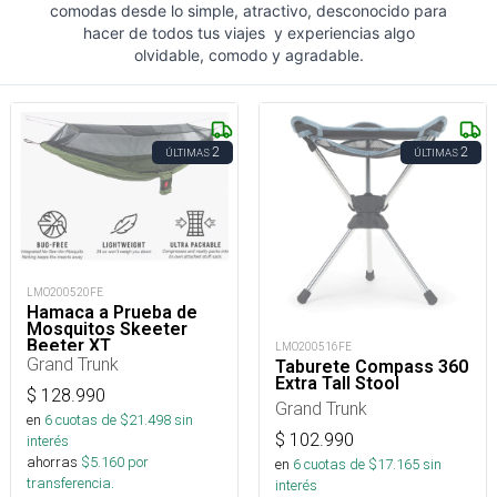
comodas desde lo simple, atractivo, desconocido para
hacer de todos tus viajes y experiencias algo
olvidable, comodo y agradable.
2
2
ÚLTIMAS
ÚLTIMAS
LMO200520FE
Hamaca a Prueba de
Mosquitos Skeeter
Beeter XT
LMO200516FE
Grand Trunk
Taburete Compass 360
Extra Tall Stool
$
128.990
Grand Trunk
en
6
cuotas de $
21.498
sin
$
102.990
interés
ahorras
$
5.160
por
en
6
cuotas de $
17.165
sin
transferencia.
interés