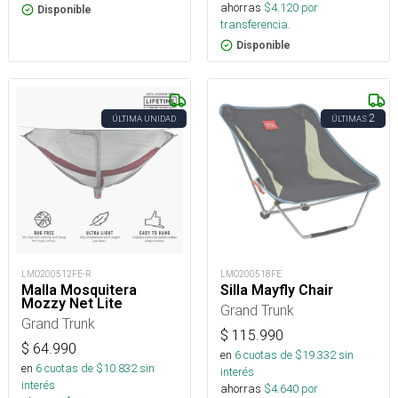
ahorras
$
4.120
por
Disponible
transferencia.
Disponible
2
ÚLTIMA UNIDAD
ÚLTIMAS
LMO200512FE-R
LMO200518FE
Malla Mosquitera
Silla Mayfly Chair
Mozzy Net Lite
Grand Trunk
Grand Trunk
$
115.990
$
64.990
en
6
cuotas de $
19.332
sin
en
6
cuotas de $
10.832
sin
interés
interés
ahorras
$
4.640
por