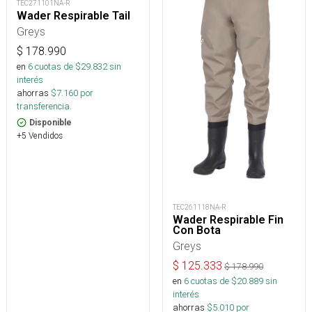
TEC271101NA-R
Wader Respirable Tail
Greys
$
178.990
en
6
cuotas de $
29.832
sin
interés
ahorras
$
7.160
por
transferencia.
Disponible
+5 Vendidos
TEC261118NA-R
Wader Respirable Fin
Con Bota
Greys
$
125.333
$
178.990
en
6
cuotas de $
20.889
sin
interés
ahorras
$
5.010
por