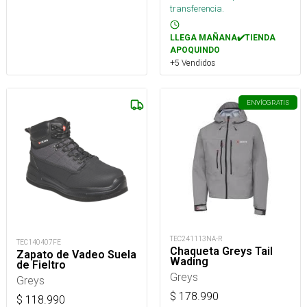
transferencia.
LLEGA MAÑANA✔️TIENDA
APOQUINDO
+5 Vendidos
ENVÍO
GRATIS
TEC241113NA-R
TEC140407FE
Chaqueta Greys Tail
Zapato de Vadeo Suela
Wading
de Fieltro
Greys
Greys
$
178.990
$
118.990