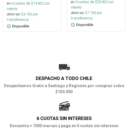
en
6
cuotas de $
29.832
sin
en
6
cuotas de $
19.832
sin
interés
interés
ahorras
$
7.160
por
ahorras
$
4.760
por
transferencia.
transferencia.
Disponible
Disponible
DESPACHO A TODO CHILE
Despachamos Gratis a Santiago y Regiones por compras sobre
$150.000
6 CUOTAS SIN INTERESES
Encuentra + 1000 marcas y paga en 6 cuotas sin intereses