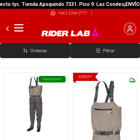
cto tyc. Tienda Apoquindo 7331. Piso 9. Las Condes
¡ENVÍO 
+56 2 2244 3777
|
Greys
Ordenar
Filtrar
30
%
OFF
ENVÍO
GRATIS