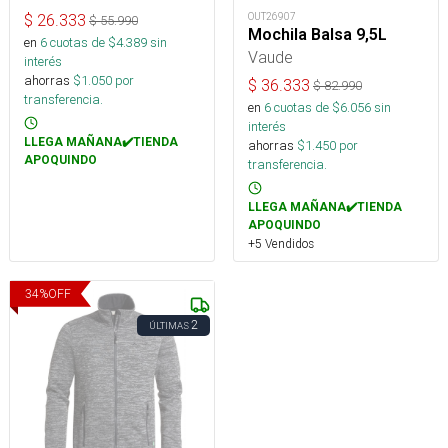
OUT26907
$
26.333
$
55.990
Mochila Balsa 9,5L
en
6
cuotas de $
4.389
sin
Vaude
interés
ahorras
$
1.050
por
$
36.333
$
82.990
transferencia.
en
6
cuotas de $
6.056
sin
interés
LLEGA MAÑANA✔️TIENDA
ahorras
$
1.450
por
APOQUINDO
transferencia.
LLEGA MAÑANA✔️TIENDA
APOQUINDO
+5 Vendidos
34
%
OFF
2
ÚLTIMAS