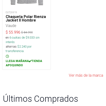
OUT26919
Chaqueta Polar Rienza
Jacket II Hombre
Vaude
$
55.996
$
84.990
en
6
cuotas de $
9.333
sin
interés
ahorras
$
2.240
por
transferencia.
LLEGA MAÑANA✔️TIENDA
APOQUINDO
Ver más de la marca
Últimos Comprados