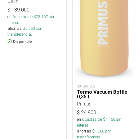
Cairn
$
139.000
en
6
cuotas de $
23.167
sin
interés
ahorras
$
5.560
por
transferencia.
Disponible
OUTv091202
Termo Vacuum Bottle
0,35 L
Primus
$
24.900
en
6
cuotas de $
4.150
sin
interés
ahorras
$
1.000
por
transferencia.