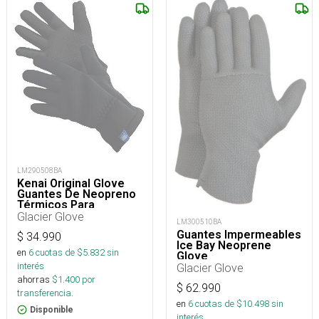
LM290508BA
Kenai Original Glove
Guantes De Neopreno
Térmicos Para
Camping, Pesca y
Glacier Glove
LM300510BA
Outdoor
Guantes Impermeables
$
34.990
Ice Bay Neoprene
en
6
cuotas de $
5.832
sin
Glove
interés
Glacier Glove
ahorras
$
1.400
por
$
62.990
transferencia.
en
6
cuotas de $
10.498
sin
Disponible
interés