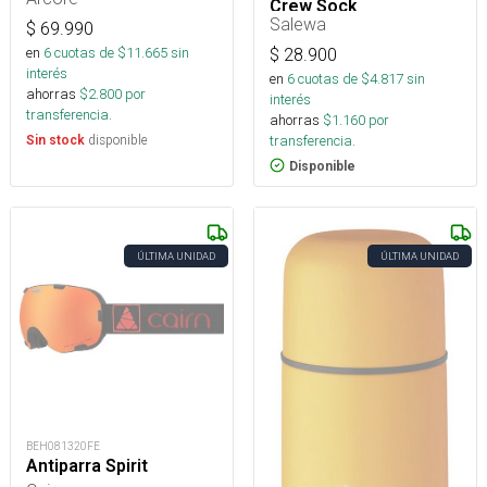
Crew Sock
Salewa
$
69.990
en
6
cuotas de $
11.665
sin
$
28.900
interés
en
6
cuotas de $
4.817
sin
ahorras
$
2.800
por
interés
transferencia.
ahorras
$
1.160
por
disponible
transferencia.
Sin stock
Disponible
ÚLTIMA UNIDAD
ÚLTIMA UNIDAD
BEH081320FE
Antiparra Spirit