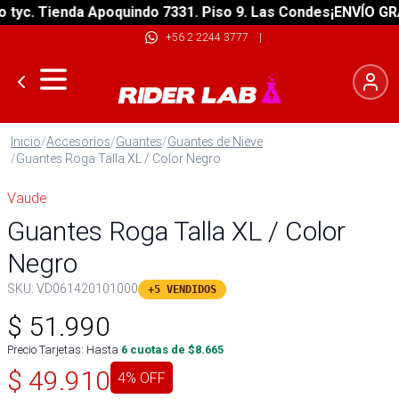
. Tienda Apoquindo 7331. Piso 9. Las Condes
¡ENVÍO GRATIS!
+56 2 2244 3777
|
Inicio
/
Accesorios
/
Guantes
/
Guantes de Nieve
/
Guantes Roga Talla XL / Color Negro
Vaude
Guantes Roga Talla XL / Color
Negro
SKU:
VD061420101000
+5 VENDIDOS
$
51.990
Precio Tarjetas: Hasta
6
cuotas de $
8.665
$
49.910
4
% OFF