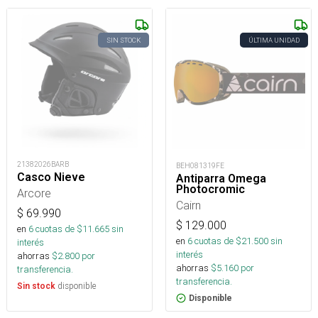
SIN STOCK
ÚLTIMA UNIDAD
21382026BARB
BEH081319FE
Casco Nieve
Antiparra Omega
Photocromic
Arcore
Cairn
$
69.990
$
129.000
en
6
cuotas de $
11.665
sin
en
6
cuotas de $
21.500
sin
interés
interés
ahorras
$
2.800
por
ahorras
$
5.160
por
transferencia.
transferencia.
disponible
Sin stock
Disponible