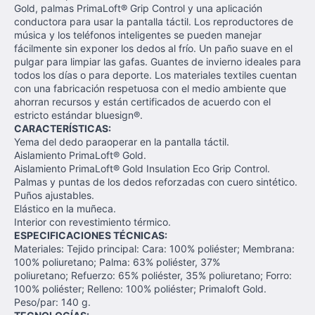
Gold, palmas PrimaLoft® Grip Control y una aplicación
conductora para usar la pantalla táctil.
Los reproductores de
música y los teléfonos inteligentes se pueden manejar
fácilmente sin exponer los dedos al frío.
Un paño suave en el
pulgar para limpiar las gafas. Guantes de invierno
ideales para
todos los días o para deporte.
Los materiales textiles cuentan
con una fabricación respetuosa con el medio ambiente que
ahorran recursos y están certificados de acuerdo con el
estricto estándar bluesign®.
CARACTERÍSTICAS:
Yema del dedo paraoperar en la pantalla táctil.
Aislamiento PrimaLoft® Gold.
Aislamiento PrimaLoft® Gold Insulation Eco Grip Control.
Palmas y puntas de los dedos reforzadas con cuero sintético.
Puños ajustables.
Elástico en la muñeca.
Interior con revestimiento térmico.
ESPECIFICACIONES TÉCNICAS:
Materiales:
Tejido principal: Cara: 100% poliéster;
Membrana:
100% poliuretano;
Palma: 63% poliéster, 37%
poliuretano;
Refuerzo: 65% poliéster, 35% poliuretano;
Forro:
100% poliéster;
Relleno: 100% poliéster;
Primaloft Gold.
P
eso/par: 140 g.