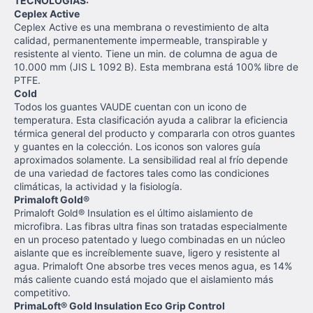
TECNOLOGÍAS:
Ceplex Active
Ceplex Active es una membrana o revestimiento de alta
calidad, permanentemente impermeable, transpirable y
resistente al viento.
Tiene un min.
de c
olumna de agua de
10.000 mm (JIS L 1092 B).
Esta membrana está 100% libre de
PTFE.
Cold
Todos los guantes VAUDE cuentan con un icono de
temperatura. Esta clasificación ayuda a calibrar la eficiencia
térmica general del producto y compararla con otros guantes
y guantes en la colección. Los iconos son valores guía
aproximados solamente.
La sensibilidad real al frío depende
de una variedad de factores tales como las condiciones
climáticas, la actividad y la fisiología.
Primaloft Gold®
Primaloft Gold® Insulation es el último aislamiento de
microfibra.
Las fibras ultra finas son tratadas especialmente
en un proceso patentado y luego combinadas en un núcleo
aislante que es increíblemente suave, ligero y resistente al
agua.
Primaloft One absorbe tres veces menos agua, es 14%
más caliente cuando está mojado que el aislamiento más
competitivo.
PrimaLoft® Gold Insulation Eco Grip Control