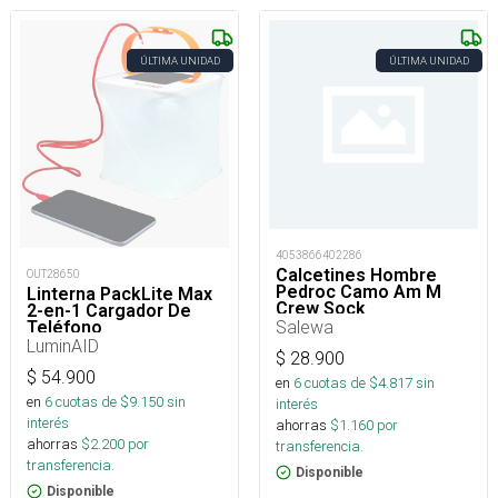
ÚLTIMA UNIDAD
ÚLTIMA UNIDAD
4053866402286
Calcetines Hombre
OUT28650
Pedroc Camo Am M
Linterna PackLite Max
Crew Sock
2-en-1 Cargador De
Salewa
Teléfono
LuminAID
$
28.900
$
54.900
en
6
cuotas de $
4.817
sin
en
6
cuotas de $
9.150
sin
interés
interés
ahorras
$
1.160
por
ahorras
$
2.200
por
transferencia.
transferencia.
Disponible
Disponible