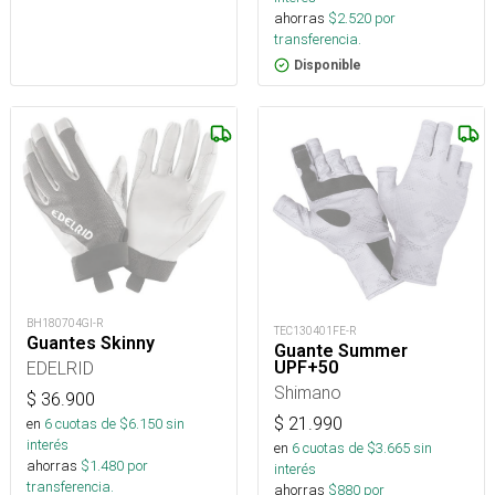
ahorras
$
2.520
por
transferencia.
Disponible
BH180704GI-R
TEC130401FE-R
Guantes Skinny
Guante Summer
UPF+50
EDELRID
Shimano
$
36.900
$
21.990
en
6
cuotas de $
6.150
sin
interés
en
6
cuotas de $
3.665
sin
ahorras
$
1.480
por
interés
transferencia.
ahorras
$
880
por