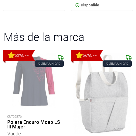
Disponible
Más de la marca
53
%
OFF
56
%
OFF
ÚLTIMA UNIDAD
ÚLTIMA UNIDAD
OUT26876
Polera Enduro Moab LS
III Mujer
Vaude