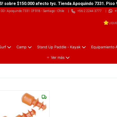
S! sobre $150.000 afecto tyc. Tienda Apoquindo 7331. Piso 
9:00
-
Apoquindo 7331 Of 918 - Santiago - Chile
|
+56 2 2244 3777
|
+
LIQUI
Surf
Camp
Stand Up Paddle - Kayak
Equipamiento 
Ver más