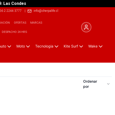
9. Las Condes
56 2 2244 3777
|
info@sherpalife.cl
DACIÓN
OFERTAS
MARCAS
DESPACHO 24 HRS
Auto
Moto
Tecnologia
Kite Surf
Wake
Ordenar
por