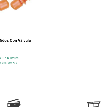
Oídos Con Válvula
498
sin interés
transferencia.