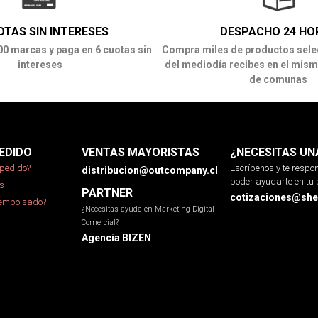
OTAS SIN INTERESES
DESPACHO 24 HO
00 marcas y paga en 6 cuotas sin
Compra miles de productos sele
intereses
del mediodía recibes en el mism
de comunas
EDIDO
VENTAS MAYORISTAS
¿NECESITAS UN
pedido?
Escríbenos y te resp
distribucion@outcompany.cl
poder ayudarte en tu 
s
PARTNER
cotizaciones@sher
eembolsado?
¿Necesitas ayuda en Marketing Digital -
Comercial?
Agencia BIZEN