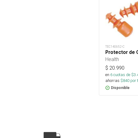
TEC140652-C
Protector de 
Health
$
20.990
en
6
cuotas de $
3.
ahorras
$
840
por 
Disponible