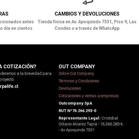
RAS
CAMBIOS Y DEVOLUCIONES
ccionados antes
Tienda física en Av. Apoquindo 7331, Piso 9, Las
o día en cientos
Condes o a través de WhatsApp
A COTIZACIÓN?
OUT COMPANY
onderemos a la brevedad para
Sobre Out Company
proyecto.
Términos y Condiciones
palife.cl
Devoluciones
Cotizaciones y ventas a empresas
Outcompany SpA
RUT Nº76.266.293-0
Cristobal
Representante Legal:
Octavio Alvarez Tapia - 16.366.285-k
- Av Apoquindo 7331