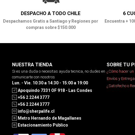
DESPACHO A TODO CHILE
6 CU
Despachamos Gratis a Santiago y Regiones por
Encuentra + 10
compras sobre $150.000
NUESTRA TIENDA
SOBRE TU P
Si es una duda o necesitas ayuda tecnica, no dudes en
¿Cómo hacer un 
comunicarte con nosotros
Envíos y Entrega
Lun. - Vie. 10:30 a 14:30 - 15:00 a 19:00
¿Satisfecho o R
Apoquindo 7331 OF 918 - Las Condes
+56 2 2244 3777
+56 2 2244 3777
info@sherpalife.cl
Metro Hernando de Magallanes
Estacionamiento Público