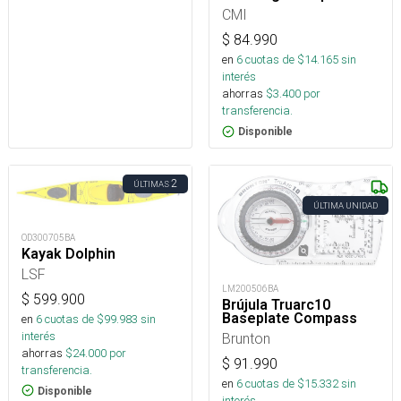
CMI
$
84.990
en
6
cuotas de $
14.165
sin
interés
ahorras
$
3.400
por
transferencia.
Disponible
2
ÚLTIMAS
ÚLTIMA UNIDAD
OD300705BA
Kayak Dolphin
LSF
LM200506BA
$
599.900
Brújula Truarc10
Baseplate Compass
en
6
cuotas de $
99.983
sin
interés
Brunton
ahorras
$
24.000
por
$
91.990
transferencia.
en
6
cuotas de $
15.332
sin
Disponible
interés