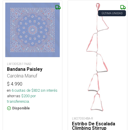
ÚLTIMA UNIDAD
LM13052611NAD
Bandana Paisley
Carolina Manuf
$
4.990
en
6
cuotas de $
832
sin interés
ahorras
$
200
por
transferencia.
Disponible
LM270504BA-R
Estribo De Escalada
Climbing Stirrup