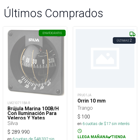
Últimos Comprados
ENVÍO
GRATIS
2
ÚLTIMAS
PRU01JA
Orrin 10 mm
LM210711BA-R
Trango
Brújula Marina 100B/H
Con Iluminación Para
$
100
Veleros Y Yates
Silva
en
6
cuotas de $
17
sin interés
$
289.990
LLEGA MAÑANA✔️TIENDA
en
6
cuotas de $
48.332
sin