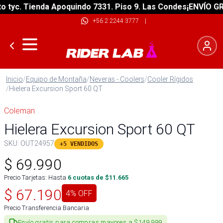
yc. Tienda Apoquindo 7331. Piso 9. Las Condes
¡ENVÍO GRATI
+56 2 2244 3777
|
Inicio
/
Equipo de Montaña
/
Neveras - Coolers
/
Cooler Rígidos
/
Hielera Excursion Sport 60 QT
Coleman
Hielera Excursion Sport 60 QT
SKU:
OUT24957
+5 VENDIDOS
$
69.990
Precio Tarjetas: Hasta
6
cuotas de $
11.665
$
67.190
4
% OFF
Precio Transferencia Bancaria
Envío gratis para compras mayores a $149.999