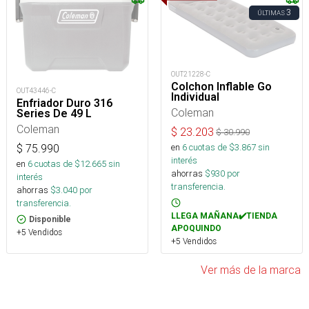
3
ÚLTIMAS
OUT21228-C
Colchon Inflable Go
OUT43446-C
Individual
Enfriador Duro 316
Coleman
Series De 49 L
Coleman
$
23.203
$
30.990
en
6
cuotas de $
3.867
sin
$
75.990
interés
en
6
cuotas de $
12.665
sin
ahorras
$
930
por
interés
transferencia.
ahorras
$
3.040
por
transferencia.
LLEGA MAÑANA✔️TIENDA
Disponible
APOQUINDO
+5 Vendidos
+5 Vendidos
Ver más de la marca