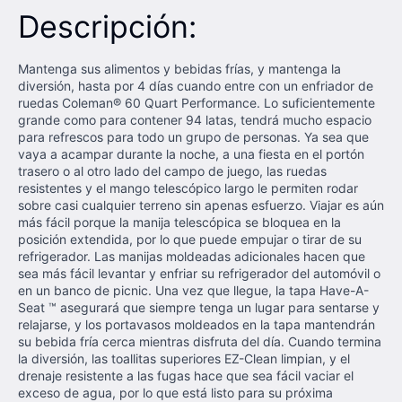
Descripción:
Mantenga sus alimentos y bebidas frías, y mantenga la
diversión, hasta por 4 días cuando entre con un enfriador de
ruedas Coleman® 60 Quart Performance.
Lo suficientemente
grande como para contener 94 latas, tendrá mucho espacio
para refrescos para todo un grupo de personas.
Ya sea que
vaya a acampar durante la noche, a una fiesta en el portón
trasero o al otro lado del campo de juego, las ruedas
resistentes y el mango telescópico largo le permiten rodar
sobre casi cualquier terreno sin apenas esfuerzo.
Viajar es aún
más fácil porque la manija telescópica se bloquea en la
posición extendida, por lo que puede empujar o tirar de su
refrigerador.
Las manijas moldeadas adicionales hacen que
sea más fácil levantar y enfriar su refrigerador del automóvil o
en un banco de picnic.
Una vez que llegue, la tapa Have-A-
Seat ™ asegurará que siempre tenga un lugar para sentarse y
relajarse,
y los portavasos moldeados en la tapa mantendrán
su bebida fría cerca mientras disfruta del día.
Cuando termina
la diversión, las toallitas superiores EZ-Clean limpian, y el
drenaje resistente a las fugas hace que sea fácil vaciar el
exceso de agua, por lo que está listo para su próxima