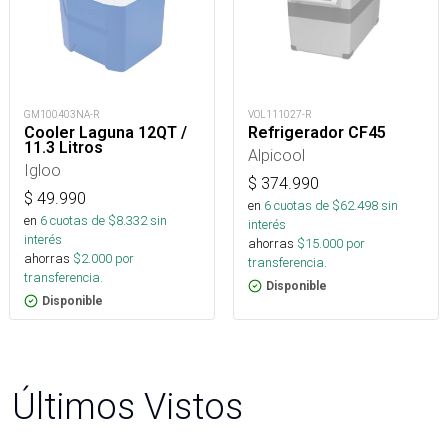
GM100403NA-R
VOL111027-R
Cooler Laguna 12QT /
Refrigerador CF45
11.3 Litros
Alpicool
Igloo
$
374.990
$
49.990
en
6
cuotas de $
62.498
sin
en
6
cuotas de $
8.332
sin
interés
interés
ahorras
$
15.000
por
ahorras
$
2.000
por
transferencia.
transferencia.
Disponible
Disponible
Últimos Vistos