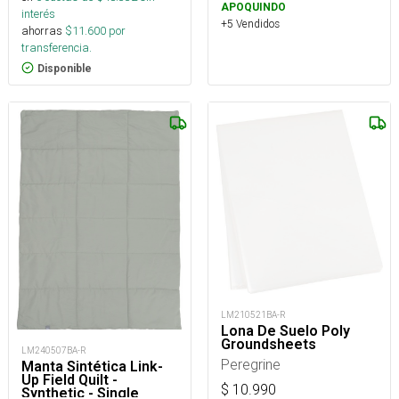
APOQUINDO
interés
+5 Vendidos
ahorras
$
11.600
por
transferencia.
Disponible
LM210521BA-R
Lona De Suelo Poly
Groundsheets
LM240507BA-R
Peregrine
Manta Sintética Link-
Up Field Quilt -
$
10.990
Synthetic - Single