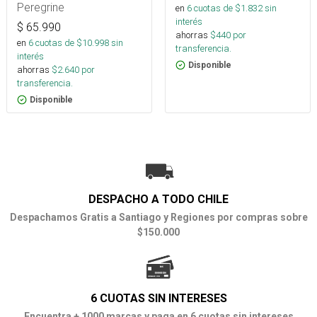
Peregrine
en
6
cuotas de $
1.832
sin
interés
$
65.990
ahorras
$
440
por
en
6
cuotas de $
10.998
sin
transferencia.
interés
Disponible
ahorras
$
2.640
por
transferencia.
Disponible
DESPACHO A TODO CHILE
Despachamos Gratis a Santiago y Regiones por compras sobre
$150.000
6 CUOTAS SIN INTERESES
Encuentra + 1000 marcas y paga en 6 cuotas sin intereses