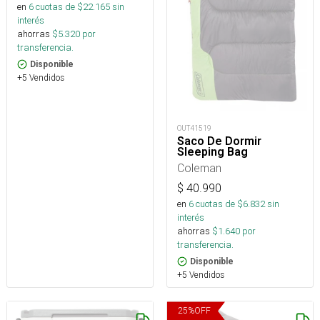
en
6
cuotas de $
22.165
sin
interés
ahorras
$
5.320
por
transferencia.
Disponible
+5 Vendidos
OUT41519
Saco De Dormir
Sleeping Bag
Coleman
$
40.990
en
6
cuotas de $
6.832
sin
interés
ahorras
$
1.640
por
transferencia.
Disponible
+5 Vendidos
25
%
OFF