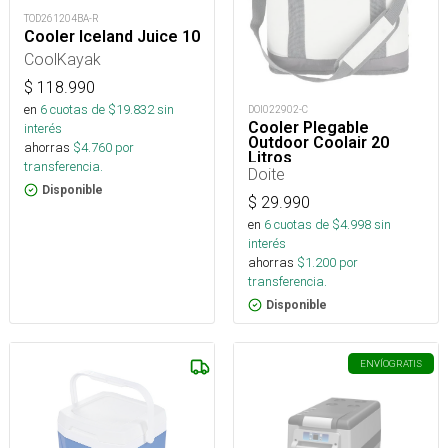
TOD261204BA-R
Cooler Iceland Juice 10
CoolKayak
$
118.990
en
6
cuotas de $
19.832
sin
DOI022902-C
Cooler Plegable
interés
Outdoor Coolair 20
ahorras
$
4.760
por
Litros
transferencia.
Doite
Disponible
$
29.990
en
6
cuotas de $
4.998
sin
interés
ahorras
$
1.200
por
transferencia.
Disponible
ENVÍO
GRATIS