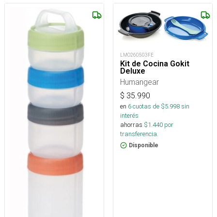
LMO260503FE
Kit de Cocina Gokit
Deluxe
Humangear
$
35.990
en
6
cuotas de $
5.998
sin
interés
ahorras
$
1.440
por
transferencia.
Disponible