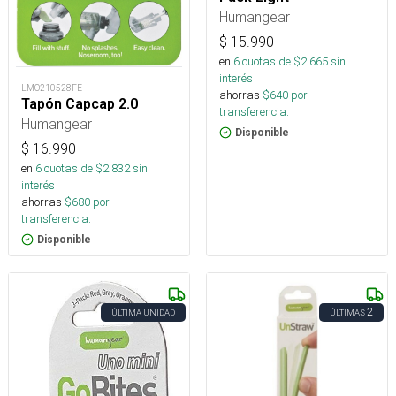
Humangear
$
15.990
en
6
cuotas de $
2.665
sin
interés
LMO210528FE
ahorras
$
640
por
Tapón Capcap 2.0
transferencia.
Humangear
Disponible
$
16.990
en
6
cuotas de $
2.832
sin
interés
ahorras
$
680
por
transferencia.
Disponible
2
ÚLTIMA UNIDAD
ÚLTIMAS