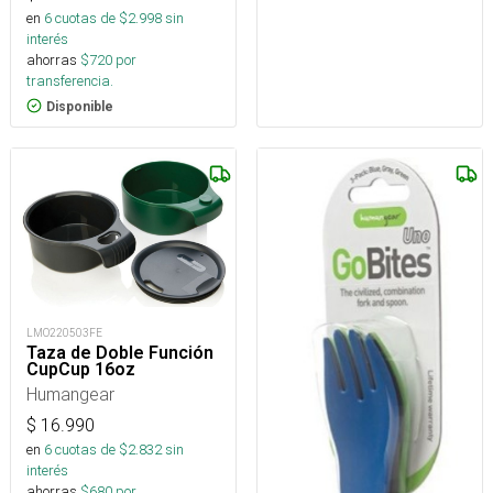
en
6
cuotas de $
2.998
sin
interés
ahorras
$
720
por
transferencia.
Disponible
LMO220503FE
Taza de Doble Función
CupCup 16oz
Humangear
$
16.990
en
6
cuotas de $
2.832
sin
interés
ahorras
$
680
por