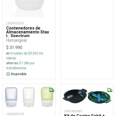
LMO260502FE
Contenedores de
Almacenamiento Stax
L, Spectrum
Humangear
$
31.990
en
6
cuotas de $
5.332
sin
interés
ahorras
$
1.280
por
transferencia.
Disponible
LMO240504FE
LMO260501FE
Kit de Cocina Gokit +