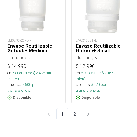
LMO210523FE-R
LMO210521FE
Envase Reutilizable
Envase Reutilizable
Gotoob+ Medium
Gotoob+ Small
Humangear
Humangear
$
14.990
$
12.990
en
6
cuotas de $
2.498
sin
en
6
cuotas de $
2.165
sin
interés
interés
ahorras
$
600
por
ahorras
$
520
por
transferencia.
transferencia.
Disponible
Disponible
1
2