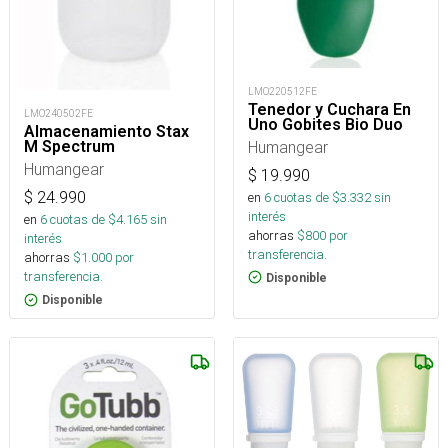
LMO220512FE
Tenedor y Cuchara En
LMO240502FE
Uno Gobites Bio Duo
Almacenamiento Stax
Humangear
M Spectrum
Humangear
$
19.990
$
24.990
en
6
cuotas de $
3.332
sin
interés
en
6
cuotas de $
4.165
sin
ahorras
$
800
por
interés
transferencia.
ahorras
$
1.000
por
transferencia.
Disponible
Disponible