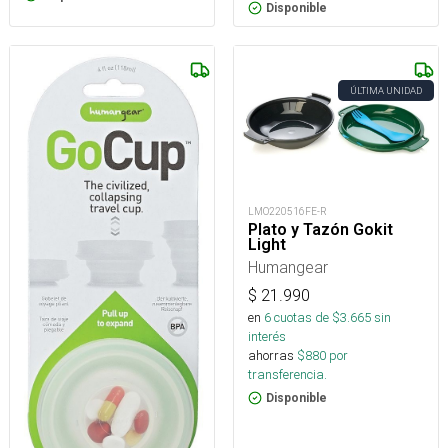
Disponible
ÚLTIMA UNIDAD
LMO220516FE-R
Plato y Tazón Gokit
Light
Humangear
$
21.990
en
6
cuotas de $
3.665
sin
interés
ahorras
$
880
por
transferencia.
Disponible