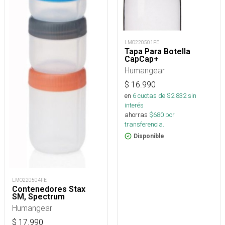
LMO220501FE
Tapa Para Botella
CapCap+
Humangear
$
16.990
en
6
cuotas de $
2.832
sin
interés
ahorras
$
680
por
transferencia.
Disponible
LMO220504FE
Contenedores Stax
SM, Spectrum
Humangear
$
17.990