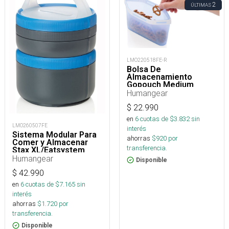
2
ÚLTIMAS
LMO220518FE-R
Bolsa De
Almacenamiento
Gopouch Medium
Humangear
$
22.990
en
6
cuotas de $
3.832
sin
LMO260507FE
interés
Sistema Modular Para
ahorras
$
920
por
Comer y Almacenar
transferencia.
Stax XL/Eatsystem
Humangear
Disponible
$
42.990
en
6
cuotas de $
7.165
sin
interés
ahorras
$
1.720
por
transferencia.
Disponible