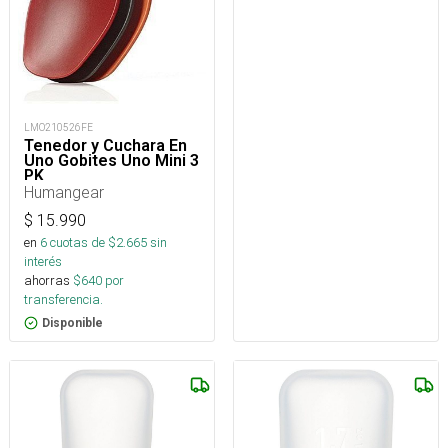
LMO210526FE
Tenedor y Cuchara En
Uno Gobites Uno Mini 3
PK
Humangear
$
15.990
en
6
cuotas de $
2.665
sin
interés
ahorras
$
640
por
transferencia.
Disponible