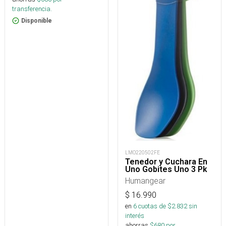
transferencia.
Disponible
LMO220502FE
Tenedor y Cuchara En
Uno Gobites Uno 3 Pk
Humangear
$
16.990
en
6
cuotas de $
2.832
sin
interés
ahorras
$
680
por