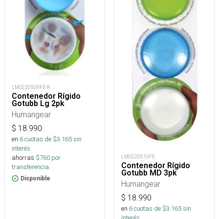
LMO220509FE-R
Contenedor Rígido
Gotubb Lg 2pk
Humangear
$
18.990
en
6
cuotas de $
3.165
sin
interés
ahorras
$
760
por
LMO220510FE
Contenedor Rígido
transferencia.
Gotubb MD 3pk
Disponible
Humangear
$
18.990
en
6
cuotas de $
3.165
sin
interés