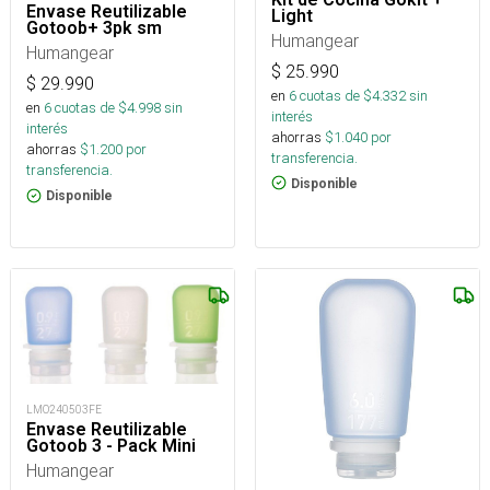
Envase Reutilizable
Light
Gotoob+ 3pk sm
Humangear
Humangear
$
25.990
$
29.990
en
6
cuotas de $
4.332
sin
en
6
cuotas de $
4.998
sin
interés
interés
ahorras
$
1.040
por
ahorras
$
1.200
por
transferencia.
transferencia.
Disponible
Disponible
LMO240503FE
Envase Reutilizable
Gotoob 3 - Pack Mini
Humangear