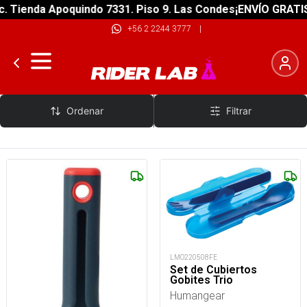
da Apoquindo 7331. Piso 9. Las Condes
¡ENVÍO GRATIS! sobre
+56 2 2244 3777
|
Humangear
Ordenar
Filtrar
LMO220508FE
Set de Cubiertos
Gobites Trio
Humangear