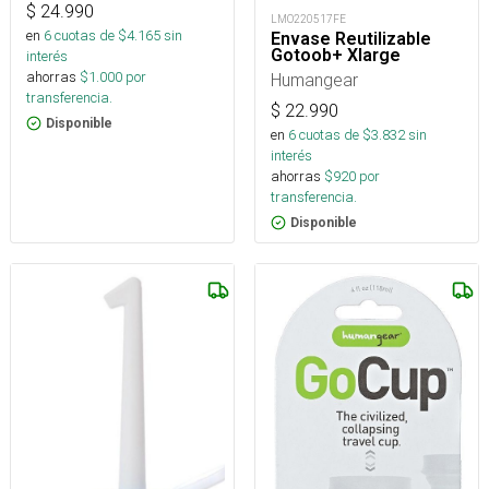
$
24.990
LMO220517FE
en
6
cuotas de $
4.165
sin
Envase Reutilizable
Gotoob+ Xlarge
interés
ahorras
$
1.000
por
Humangear
transferencia.
$
22.990
Disponible
en
6
cuotas de $
3.832
sin
interés
ahorras
$
920
por
transferencia.
Disponible