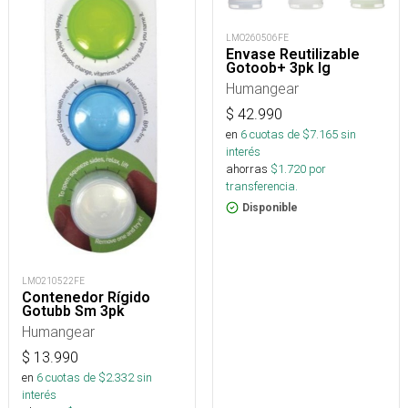
LMO260506FE
Envase Reutilizable
Gotoob+ 3pk lg
Humangear
$
42.990
en
6
cuotas de $
7.165
sin
interés
ahorras
$
1.720
por
transferencia.
Disponible
LMO210522FE
Contenedor Rígido
Gotubb Sm 3pk
Humangear
$
13.990
en
6
cuotas de $
2.332
sin
interés