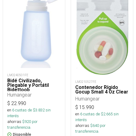
LMO240501FE
Bidé Civilizado,
LMO210527FE
Plegable y Portátil
Contenedor Rígido
Bidettoob
Gocup Small 4 Oz Clear
Humangear
Humangear
$
22.990
$
15.990
en
6
cuotas de $
3.832
sin
en
6
cuotas de $
2.665
sin
interés
interés
ahorras
$
920
por
ahorras
$
640
por
transferencia.
transferencia.
Disponible