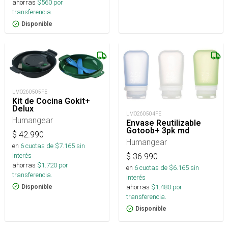
ahorras
$
560
por
transferencia.
Disponible
LMO260505FE
Kit de Cocina Gokit+
Delux
LMO260504FE
Humangear
Envase Reutilizable
Gotoob+ 3pk md
$
42.990
Humangear
en
6
cuotas de $
7.165
sin
interés
$
36.990
ahorras
$
1.720
por
en
6
cuotas de $
6.165
sin
transferencia.
interés
ahorras
$
1.480
por
Disponible
transferencia.
Disponible