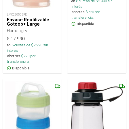
en
6
cuotas de $
2.998
sin
interés
ahorras
$
720
por
LMO220505FE
transferencia.
Envase Reutilizable
Gotoob+ Large
Disponible
Humangear
$
17.990
en
6
cuotas de $
2.998
sin
interés
ahorras
$
720
por
transferencia.
Disponible