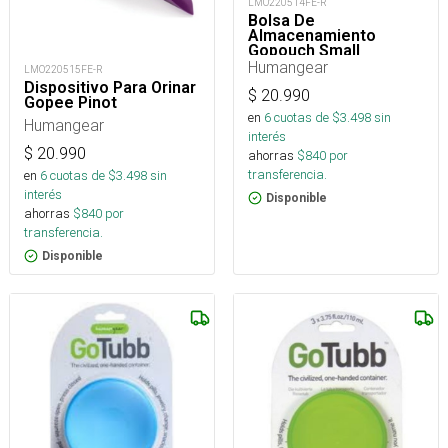
LMO220514FE-R
Bolsa De
Almacenamiento
Gopouch Small
Humangear
LMO220515FE-R
Dispositivo Para Orinar
$
20.990
Gopee Pinot
en
6
cuotas de $
3.498
sin
Humangear
interés
$
20.990
ahorras
$
840
por
transferencia.
en
6
cuotas de $
3.498
sin
interés
Disponible
ahorras
$
840
por
transferencia.
Disponible