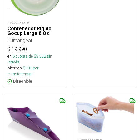
LMO220513FE
Contenedor Rígido
Gocup Large 8 Oz
Humangear
$
19.990
en
6
cuotas de $
3.332
sin
interés
ahorras
$
800
por
transferencia.
Disponible