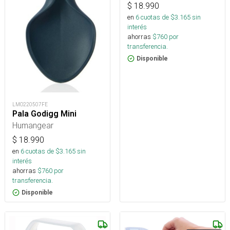
$
18.990
en
6
cuotas de $
3.165
sin
interés
ahorras
$
760
por
transferencia.
Disponible
LMO220507FE
Pala Godigg Mini
Humangear
$
18.990
en
6
cuotas de $
3.165
sin
interés
ahorras
$
760
por
transferencia.
Disponible