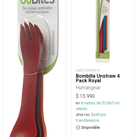
LMO210524FE-R
Bombilla Unstraw 4
Pack Royal
Humangear
$
15.990
en
6
cuotas de $
2.665
sin
interés
ahorras
$
640
por
transferencia.
Disponible