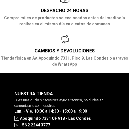
DESPACHO 24 HORAS
Compra miles de productos seleccionados antes del mediodía
recibes en el mismo día en cientos de comunas
CAMBIOS Y DEVOLUCIONES
Tienda física en Av. Apoquindo 7331, Piso 9, Las Condes o a través
de WhatsApp
NUESTRA TIENDA
Si es una duda o necesitas ayuda tecnica, no dudes en
comunicarte con nosotros
Lun. - Vie. 10:30 a 14:30 - 15:00 a 19:00
Apoquindo 7331 OF 918 - Las Condes
+56 2 2244 3777