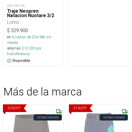
OD010801BA
Traje Neopren
Natacion Nuotare 3/2
Lomo
$
329.900
en
6
cuotas de $
54.983
sin
interés
ahorras
$
13.200
por
transferencia.
Disponible
Más de la marca
30
%
OFF
31
%
OFF
ÚLTIMA UNIDAD
ÚLTIMA UNIDAD