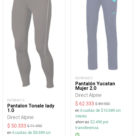
OUT40425-C
Pantalón Yucatan
Mujer 2.0
Direct Alpine
OUT40421-C
$
62.333
$
89.900
Pantalon Tonale lady
1.0
en
6
cuotas de $
10.389
sin
interés
Direct Alpine
ahorras
$
2.490
por
$
50.333
$
71.990
transferencia.
en
6
cuotas de $
8.389
sin