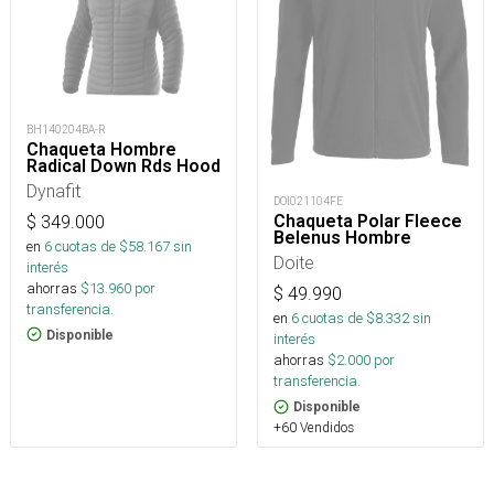
BH140204BA-R
Chaqueta Hombre
Radical Down Rds Hood
Dynafit
DOI021104FE
Chaqueta Polar Fleece
$
349.000
Belenus Hombre
en
6
cuotas de $
58.167
sin
Doite
interés
ahorras
$
13.960
por
$
49.990
transferencia.
en
6
cuotas de $
8.332
sin
Disponible
interés
ahorras
$
2.000
por
transferencia.
Disponible
+60 Vendidos