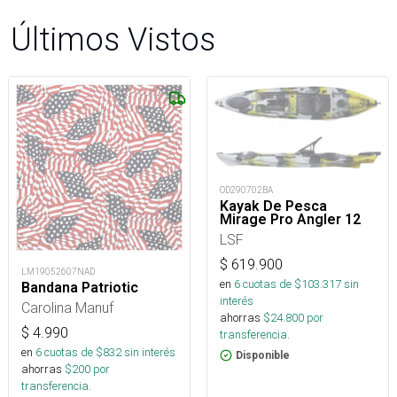
Últimos Vistos
OD290702BA
Kayak De Pesca
Mirage Pro Angler 12
LSF
$
619.900
LM19052607NAD
en
6
cuotas de $
103.317
sin
Bandana Patriotic
interés
Carolina Manuf
ahorras
$
24.800
por
$
4.990
transferencia.
en
6
cuotas de $
832
sin interés
Disponible
ahorras
$
200
por
transferencia.