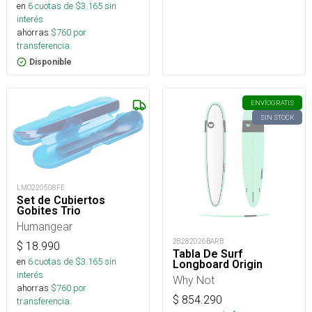
en
6
cuotas de $
3.165
sin
interés
ahorras
$
760
por
transferencia.
Disponible
ENVÍO
GRATIS
SIN STOCK
LMO220508FE
Set de Cubiertos
Gobites Trio
Humangear
28282026BARB
$
18.990
Tabla De Surf
en
6
cuotas de $
3.165
sin
Longboard Origin
interés
Why Not
ahorras
$
760
por
$
854.290
transferencia.