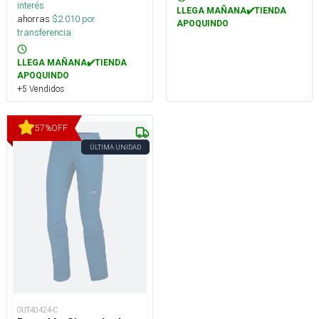
interés
LLEGA MAÑANA✔️TIENDA
ahorras
$
2.010
por
APOQUINDO
transferencia.
LLEGA MAÑANA✔️TIENDA
APOQUINDO
+5 Vendidos
57
%
OFF
ÚLTIMA UNIDAD
OUT40424-C