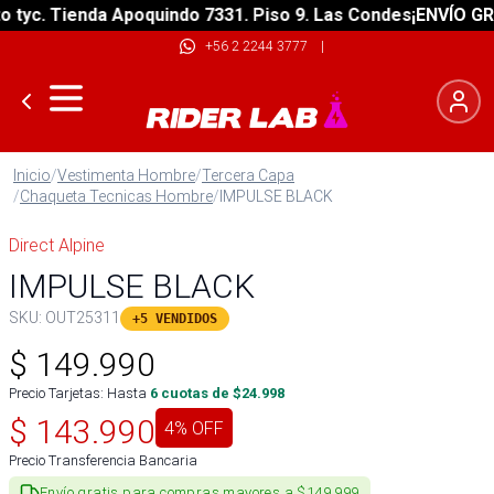
yc. Tienda Apoquindo 7331. Piso 9. Las Condes
¡ENVÍO GRATI
+56 2 2244 3777
|
Inicio
/
Vestimenta Hombre
/
Tercera Capa
/
Chaqueta Tecnicas Hombre
/
IMPULSE BLACK
Direct Alpine
IMPULSE BLACK
SKU:
OUT25311
+5 VENDIDOS
$
149.990
Precio Tarjetas: Hasta
6
cuotas de $
24.998
$
143.990
4
% OFF
Precio Transferencia Bancaria
Envío gratis para compras mayores a $149.999