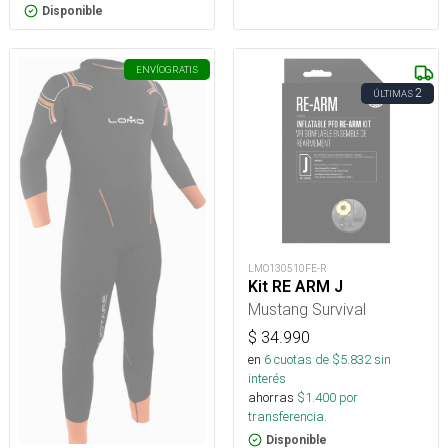
Disponible
ENVÍO
GRATIS
2
ÚLTIMAS
LMO130510FE-R
Kit RE ARM J
Mustang Survival
$
34.990
en
6
cuotas de $
5.832
sin
interés
ahorras
$
1.400
por
transferencia.
Disponible