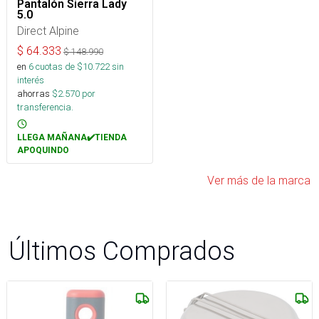
Pantalón Sierra Lady
5.0
Direct Alpine
$
64.333
$
148.990
en
6
cuotas de $
10.722
sin
interés
ahorras
$
2.570
por
transferencia.
LLEGA MAÑANA✔️TIENDA
APOQUINDO
Ver más de la marca
Últimos Comprados