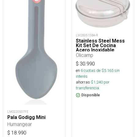
LM280515BA-R
Stainless Steel Mess
Kit Set De Cocina
Acero Inoxidable
Camping
Olicamp
$
30.990
en
6
cuotas de $
5.165
sin
interés
ahorras
$
1.240
por
transferencia.
Disponible
LMO220507FE
Pala Godigg Mini
Humangear
$
18.990