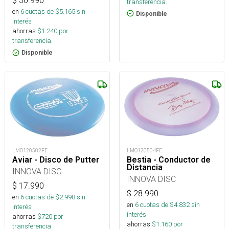
$
30.990
transferencia.
en
6
cuotas de $
5.165
sin
Disponible
interés
ahorras
$
1.240
por
transferencia.
Disponible
LMO120502FE
LMO120504FE
Aviar - Disco de Putter
Bestia - Conductor de
Distancia
INNOVA DISC
INNOVA DISC
$
17.990
$
28.990
en
6
cuotas de $
2.998
sin
en
6
cuotas de $
4.832
sin
interés
interés
ahorras
$
720
por
ahorras
$
1.160
por
transferencia.