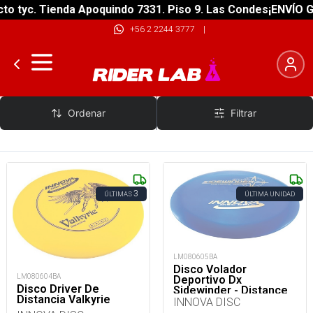
 tyc. Tienda Apoquindo 7331. Piso 9. Las Condes
¡ENVÍO GRA
+56 2 2244 3777
|
INNOVA DISC
Ordenar
Filtrar
3
ÚLTIMAS
ÚLTIMA UNIDAD
LM080605BA
Disco Volador
LM080604BA
Deportivo Dx
Disco Driver De
Sidewinder - Distance
Distancia Valkyrie
Driver
INNOVA DISC