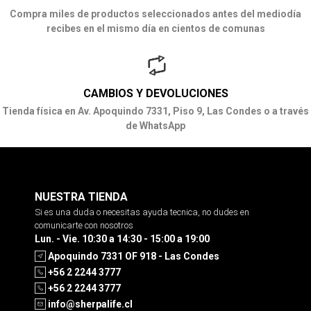
Compra miles de productos seleccionados antes del mediodía
recibes en el mismo día en cientos de comunas
CAMBIOS Y DEVOLUCIONES
Tienda física en Av. Apoquindo 7331, Piso 9, Las Condes o a través
de WhatsApp
NUESTRA TIENDA
Si es una duda o necesitas ayuda tecnica, no dudes en
comunicarte con nosotros
Lun. - Vie. 10:30 a 14:30 - 15:00 a 19:00
Apoquindo 7331 OF 918 - Las Condes
+56 2 2244 3777
+56 2 2244 3777
info@sherpalife.cl