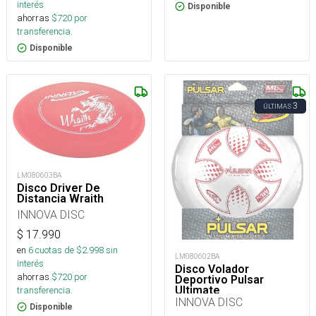
interés
Disponible
ahorras
$
720
por
transferencia.
Disponible
3
ÚLTIMAS
LM080603BA
Disco Driver De
Distancia Wraith
INNOVA DISC
$
17.990
en
6
cuotas de $
2.998
sin
LM080602BA
interés
Disco Volador
ahorras
$
720
por
Deportivo Pulsar
Ultimate
transferencia.
INNOVA DISC
Disponible