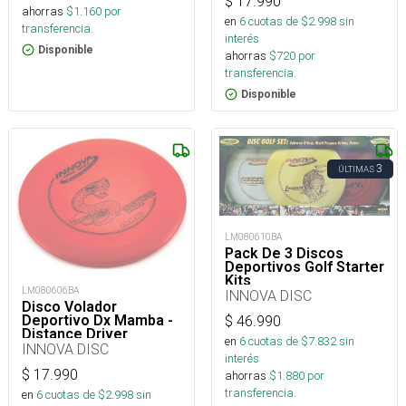
$
17.990
ahorras
$
1.160
por
en
6
cuotas de $
2.998
sin
transferencia.
interés
Disponible
ahorras
$
720
por
transferencia.
Disponible
3
ÚLTIMAS
LM080610BA
Pack De 3 Discos
Deportivos Golf Starter
Kits
LM080606BA
INNOVA DISC
Disco Volador
Deportivo Dx Mamba -
$
46.990
Distance Driver
en
6
cuotas de $
7.832
sin
INNOVA DISC
interés
$
17.990
ahorras
$
1.880
por
transferencia.
en
6
cuotas de $
2.998
sin