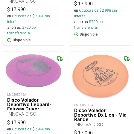
INNOVA DISC
$
17.990
$
17.990
en
6
cuotas de $
2.998
sin
en
6
cuotas de $
2.998
sin
interés
interés
ahorras
$
720
por
ahorras
$
720
por
transferencia.
transferencia.
Disponible
Disponible
LM080507BA
Disco Volador
Deportivo Leopard-
LM080611BA
Fairway Driver
Disco Volador
INNOVA DISC
Deportivo Dx Lion - Mid
Range
$
17.990
INNOVA DISC
en
6
cuotas de $
2.998
sin
$
17.990