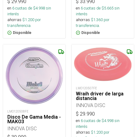
$
29.990
$
33.990
en
6
cuotas de $
4.998
sin
en
6
cuotas de $
5.665
sin
interés
interés
ahorras
$
1.200
por
ahorras
$
1.360
por
transferencia.
transferencia.
Disponible
Disponible
LMO120507FE
Wraih driver de larga
distancia
INNOVA DISC
LMO120508FE
$
29.990
Disco De Gama Media -
en
6
cuotas de $
4.998
sin
MAKO3
interés
INNOVA DISC
ahorras
$
1.200
por