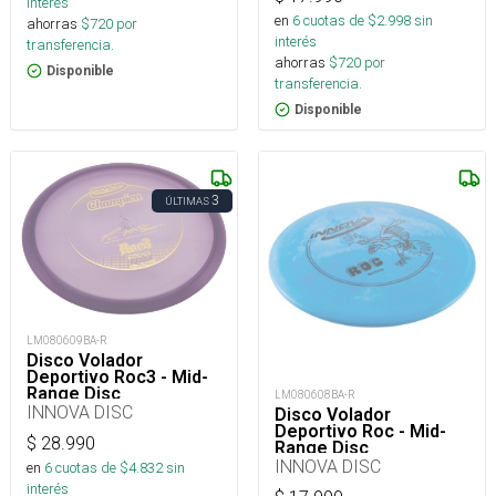
interés
en
6
cuotas de $
2.998
sin
ahorras
$
720
por
interés
transferencia.
ahorras
$
720
por
Disponible
transferencia.
Disponible
3
ÚLTIMAS
LM080609BA-R
Disco Volador
Deportivo Roc3 - Mid-
Range Disc
LM080608BA-R
INNOVA DISC
Disco Volador
Deportivo Roc - Mid-
$
28.990
Range Disc
INNOVA DISC
en
6
cuotas de $
4.832
sin
interés