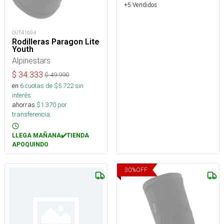
+5 Vendidos
OUT41694
Rodilleras Paragon Lite
Youth
Alpinestars
$
34.333
$
49.990
en
6
cuotas de $
5.722
sin
interés
ahorras
$
1.370
por
transferencia.
LLEGA MAÑANA✔️TIENDA
APOQUINDO
30
%
OFF