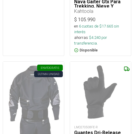
Nava Gaiter Gtx Para
Trekking, Nieve Y
Montaña
Kahtoola
$
105.990
en
6
cuotas de $
17.665
sin
interés
ahorras
$
4.240
por
transferencia.
Disponible
ENVÍO
GRATIS
ÚLTIMA UNIDAD
LMO270508FE-R
Guantes Dri-Release