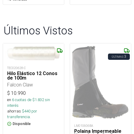
Últimos Vistos
3
ÚLTIMAS
TEC020628-C
Hilo Elástico 12 Conos
de 100m
Falcon Claw
$
10.990
en
6
cuotas de $
1.832
sin
interés
ahorras
$
440
por
transferencia.
Disponible
LM010606BA
Polaina Impermeable