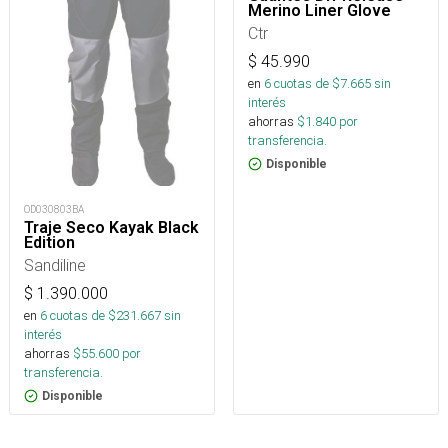
Merino Liner Glove
Ctr
$
45.990
en
6
cuotas de $
7.665
sin
interés
ahorras
$
1.840
por
transferencia.
Disponible
OD030803BA
Traje Seco Kayak Black
Edition
Sandiline
$
1.390.000
en
6
cuotas de $
231.667
sin
interés
ahorras
$
55.600
por
transferencia.
Disponible