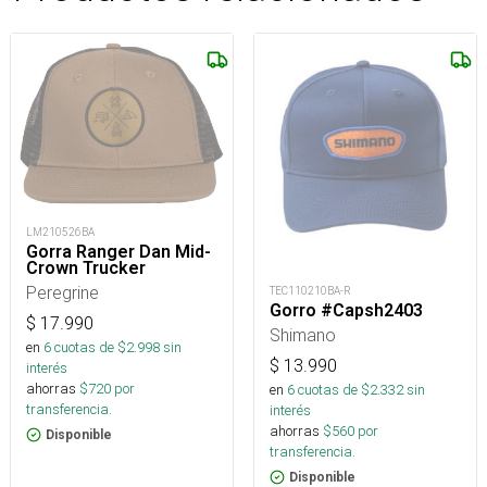
LM210526BA
Gorra Ranger Dan Mid-
Crown Trucker
Peregrine
TEC110210BA-R
Gorro #Capsh2403
$
17.990
Shimano
en
6
cuotas de $
2.998
sin
$
13.990
interés
ahorras
$
720
por
en
6
cuotas de $
2.332
sin
transferencia.
interés
ahorras
$
560
por
Disponible
transferencia.
Disponible