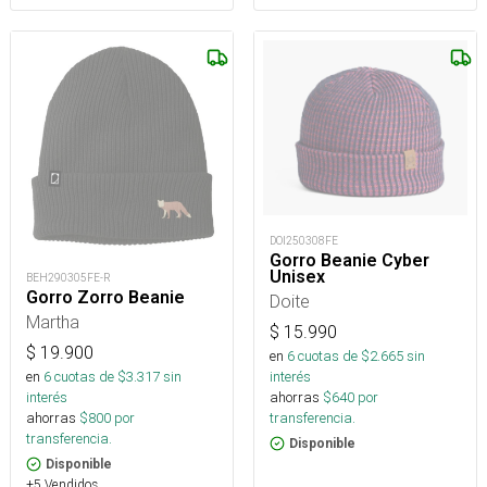
DOI250308FE
Gorro Beanie Cyber
Unisex
BEH290305FE-R
Gorro Zorro Beanie
Doite
Martha
$
15.990
$
19.900
en
6
cuotas de $
2.665
sin
interés
en
6
cuotas de $
3.317
sin
ahorras
$
640
por
interés
transferencia.
ahorras
$
800
por
transferencia.
Disponible
Disponible
+5 Vendidos