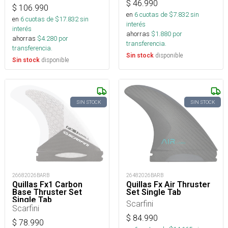
$
46.990
$
106.990
en
6
cuotas de $
7.832
sin
en
6
cuotas de $
17.832
sin
interés
interés
ahorras
$
1.880
por
ahorras
$
4.280
por
transferencia.
transferencia.
disponible
Sin stock
disponible
Sin stock
SIN STOCK
SIN STOCK
26482026BARB
26682026BARB
Quillas Fx Air Thruster
Quillas Fx1 Carbon
Set Single Tab
Base Thruster Set
Single Tab
Scarfini
Scarfini
$
84.990
$
78.990