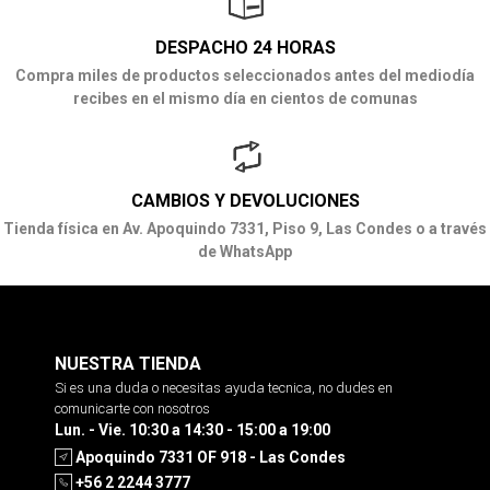
DESPACHO 24 HORAS
Compra miles de productos seleccionados antes del mediodía
recibes en el mismo día en cientos de comunas
CAMBIOS Y DEVOLUCIONES
Tienda física en Av. Apoquindo 7331, Piso 9, Las Condes o a través
de WhatsApp
NUESTRA TIENDA
Si es una duda o necesitas ayuda tecnica, no dudes en
comunicarte con nosotros
Lun. - Vie. 10:30 a 14:30 - 15:00 a 19:00
Apoquindo 7331 OF 918 - Las Condes
+56 2 2244 3777