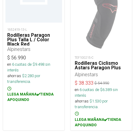
1652419-13-L
Rodilleras Paragon
Plus Talla L / Color
Black Red
Alpinestars
$
56.990
TEF100215-C
Rodilleras Ciclismo
en
6
cuotas de $
9.498
sin
Astars Paragon Plus
interés
Alpinestars
ahorras
$
2.280
por
transferencia.
$
38.333
$
54.990
en
6
cuotas de $
6.389
sin
LLEGA MAÑANA✔️TIENDA
interés
APOQUINDO
ahorras
$
1.530
por
transferencia.
LLEGA MAÑANA✔️TIENDA
APOQUINDO