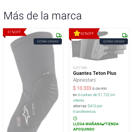
Más de la marca
31
%
OFF
62
%
OFF
ÚLTIMA UNIDAD
ÚLTIMA UNIDAD
OUT21580
Guantes Teton Plus
Alpinestars
$
10.333
$
26.990
en
6
cuotas de $
1.722
sin
interés
ahorras
$
410
por
transferencia.
LLEGA MAÑANA✔️TIENDA
APOQUINDO