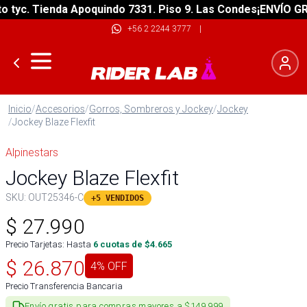
yc. Tienda Apoquindo 7331. Piso 9. Las Condes
¡ENVÍO GRATI
+56 2 2244 3777
|
Inicio
/
Accesorios
/
Gorros, Sombreros y Jockey
/
Jockey
/
Jockey Blaze Flexfit
Alpinestars
Jockey Blaze Flexfit
SKU:
OUT25346-C
+5 VENDIDOS
$
27.990
Precio Tarjetas: Hasta
6
cuotas de $
4.665
$
26.870
4
% OFF
Precio Transferencia Bancaria
Envío gratis para compras mayores a $149.999