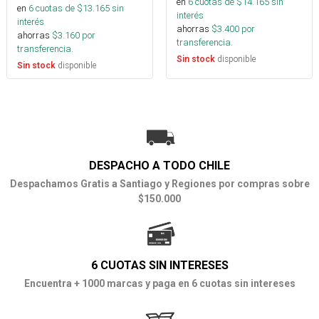
en
6
cuotas de $
14.165
sin
en
6
cuotas de $
13.165
sin
interés
interés
ahorras
$
3.400
por
ahorras
$
3.160
por
transferencia.
transferencia.
disponible
Sin stock
disponible
Sin stock
DESPACHO A TODO CHILE
Despachamos Gratis a Santiago y Regiones por compras sobre
$150.000
6 CUOTAS SIN INTERESES
Encuentra + 1000 marcas y paga en 6 cuotas sin intereses