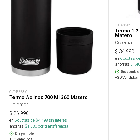
OUT43832
Termo 1.2 
Matero
Coleman
$
34.990
en
6
cuotas de
ahorras
$
1.4
Disponible
+30 Vendidos
OUT43833-C
Termo Ac Inox 700 Ml 360 Matero
Coleman
$
26.990
en
6
cuotas de $
4.498
sin interés
ahorras
$
1.080
por transferencia.
Disponible
+30 Vendidos