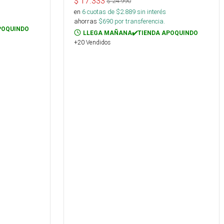
$
17.333
$
24.990
en
6
cuotas de $
2.889
sin interés
ahorras
$
690
por transferencia.
POQUINDO
LLEGA MAÑANA✔️TIENDA APOQUINDO
+20 Vendidos