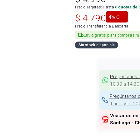
Precio Tarjetas: Hasta
6
cuotas de 
$
4.790
4
% OFF
Precio Transferencia Bancaria
Envío gratis para compras m
Sin stock disponible
Pregúntanos 
10:30 a 14:30
Pregúntanos d
(
Lun. - Vie. 10
Visítanos en
Santiago - Ch