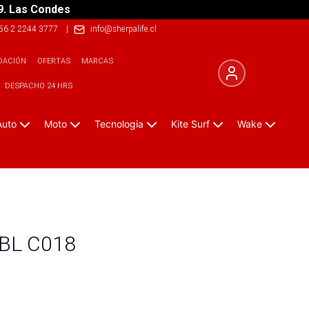
9. Las Condes
56 2 2244 3777
|
info@sherpalife.cl
DACIÓN
OFERTAS
MARCAS
DESPACHO 24 HRS
Auto
Moto
Tecnologia
Kite Surf
Wake
LBL C018