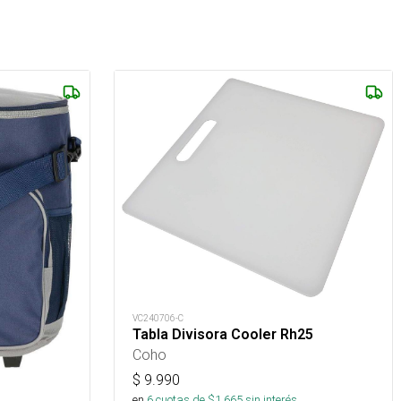
VC240706-C
Tabla Divisora Cooler Rh25
Coho
$
9.990
en
6
cuotas de $
1.665
sin interés