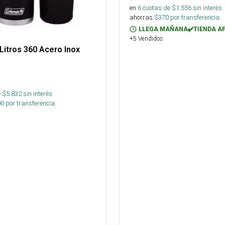
en
6
cuotas de $
1.556
sin interés
ahorras
$
370
por transferencia.
LLEGA MAÑANA✔️TIENDA A
+5 Vendidos
Litros 360 Acero Inox
 $
5.832
sin interés
00
por transferencia.