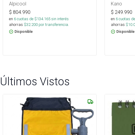
Alpicool
Kano
$
804.990
$
249.990
en
6
cuotas de $
134.165
sin interés
en
6
cuotas de
ahorras
$
32.200
por transferencia.
ahorras
$
10.
Disponible
Disponible
Últimos Vistos