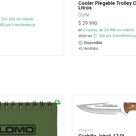
Cooler Plegable Trolley 
Litros
Doite
 $
41.665
sin interés
$
29.990
000
por transferencia.
en
6
cuotas de $
4.998
sin interés
ahorras
$
1.200
por transferencia
Disponible
+5 Vendidos
NT090535