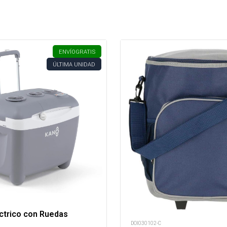
ENVÍO
GRATIS
ÚLTIMA UNIDAD
ctrico con Ruedas
DOI030102-C