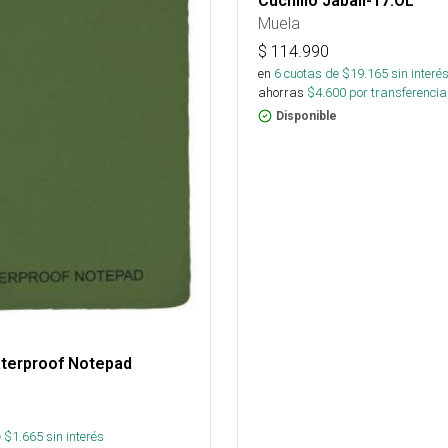
Cuchillo Jabali-17.OL
Muela
$
114.990
en
6
cuotas de $
19.165
sin interé
ahorras
$
4.600
por transferencia
Disponible
aterproof Notepad
 $
1.665
sin interés