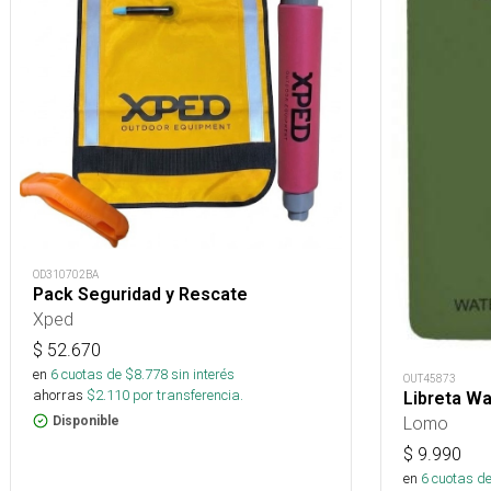
OD310702BA
Pack Seguridad y Rescate
Xped
$
52.670
en
6
cuotas de $
8.778
sin interés
OUT45873
ahorras
$
2.110
por transferencia.
Libreta W
Lomo
Disponible
$
9.990
en
6
cuotas de