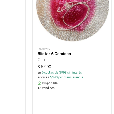
s
.
GS231215
Blister 6 Camisas
Quail
$
5.990
en
6
cuotas de $
998
sin interés
ahorras
$
240
por transferencia.
Disponible
+5 Vendidos