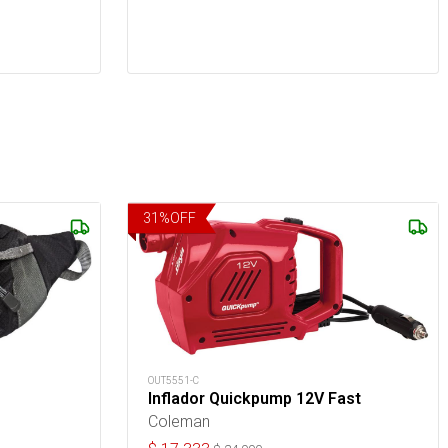
31
%
OFF
OUT5551-C
Inflador Quickpump 12V Fast
Coleman