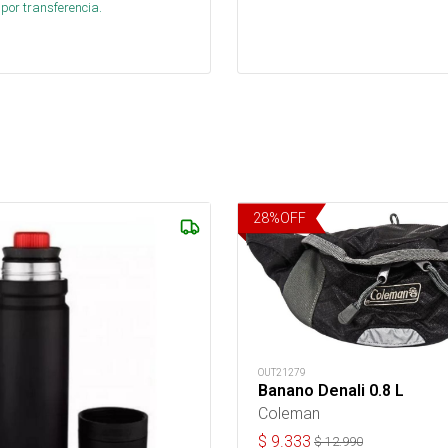
por transferencia.
28
%
OFF
OUT21279
Banano Denali 0.8 L
Coleman
$
9.333
$
12.990