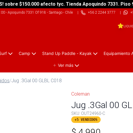
S! sobre $150.000 afecto tyc. Tienda Apoquindo 7331. Piso 
9:00
-
Apoquindo 7331 Of 918 - Santiago - Chile
|
+56 2 2244 3777
|
+
LIQUI
Surf
Camp
Stand Up Paddle - Kayak
Equipamiento 
Ver más
uidos
/
Jug .3Gal 00 GLBL C018
Coleman
Jug .3Gal 00 G
SKU:
OUT24960-C
+5 VENDIDOS
$
4.990