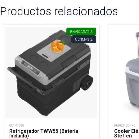
Productos relacionados
ENVÍO
GRATIS
2
ÚLTIMAS
OUT41089
PUR021004FE
Refrigerador TWW55 (Batería
Cooler Elé
Incluida)
Steffen