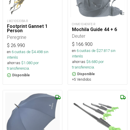
LM210533BA-R
CHM010409FE-R
Footprint Gannet 1
Mochila Guide 44 + 6
Person
Deuter
Peregrine
$
166.900
$
26.990
en
6
cuotas de $
27.817
sin
en
6
cuotas de $
4.498
sin
interés
interés
ahorras
$
6.680
por
ahorras
$
1.080
por
transferencia.
transferencia.
Disponible
Disponible
+5 Vendidos