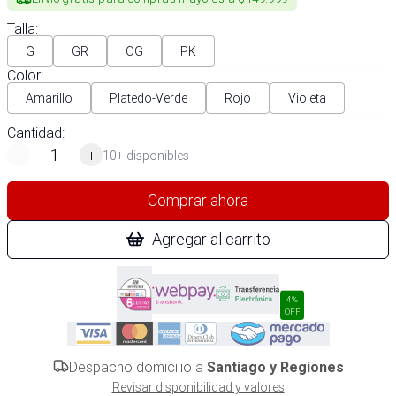
Talla
:
G
GR
OG
PK
Color
:
Amarillo
Platedo-Verde
Rojo
Violeta
Cantidad:
-
+
10+ disponibles
Comprar ahora
Agregar al carrito
4%
OFF
Despacho domicilio a
Santiago y Regiones
Revisar disponibilidad y valores