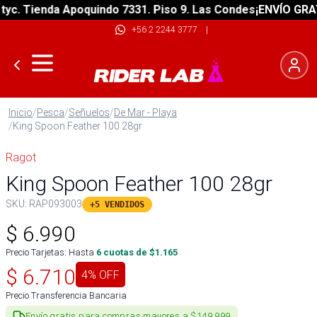
. Tienda Apoquindo 7331. Piso 9. Las Condes
¡ENVÍO GRATIS!
+56 2 2244 3777
|
Inicio
/
Pesca
/
Señuelos
/
De Mar - Playa
/
King Spoon Feather 100 28gr
Ragot
King Spoon Feather 100 28gr
SKU:
RAP093003
+5 VENDIDOS
$
6.990
Precio Tarjetas: Hasta
6
cuotas de $
1.165
$
6.710
4
% OFF
Precio Transferencia Bancaria
Envío gratis para compras mayores a $149.999