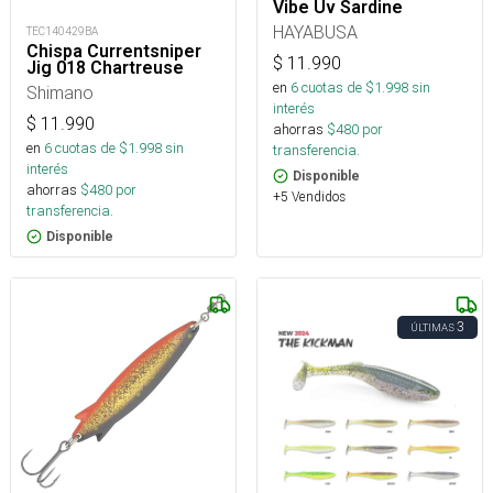
Vibe Uv Sardine
HAYABUSA
TEC140429BA
Chispa Currentsniper
$
11.990
Jig 018 Chartreuse
en
6
cuotas de $
1.998
sin
Shimano
interés
$
11.990
ahorras
$
480
por
en
6
cuotas de $
1.998
sin
transferencia.
interés
Disponible
ahorras
$
480
por
+5 Vendidos
transferencia.
Disponible
3
ÚLTIMAS