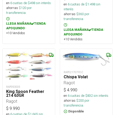
en
6
cuotas de $
498
sin interés
en
6
cuotas de $
1.498
sin
ahorras
$
120
por
interés
transferencia.
ahorras
$
360
por
transferencia.
LLEGA MAÑANA✔️TIENDA
APOQUINDO
LLEGA MAÑANA✔️TIENDA
+10 Vendidos
APOQUINDO
+10 Vendidos
RAP021707FE-C
Chispa Volat
Ragot
RAP093005
$
4.990
King Spoon Feather
214 63GR
en
6
cuotas de $
832
sin interés
ahorras
$
200
por
Ragot
transferencia.
$
9.990
Disponible
en
6
cuotas de $
1.665
sin