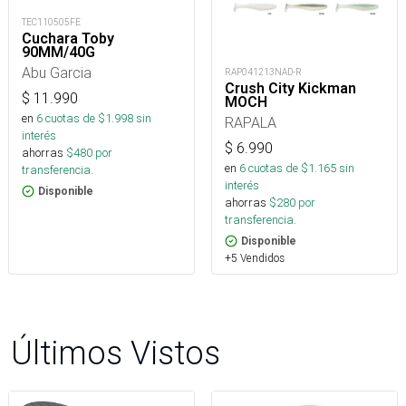
TEC110505FE
Cuchara Toby
90MM/40G
Abu Garcia
RAP041213NAD-R
Crush City Kickman
$
11.990
MOCH
en
6
cuotas de $
1.998
sin
RAPALA
interés
$
6.990
ahorras
$
480
por
en
6
cuotas de $
1.165
sin
transferencia.
interés
Disponible
ahorras
$
280
por
transferencia.
Disponible
+5 Vendidos
Últimos Vistos