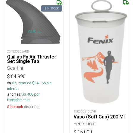
SIN STOCK
26482026BARB
Quillas Fx Air Thruster
Set Single Tab
Scarfini
$
84.990
en
6
cuotas de $
14.165
sin
interés
ahorras
$
3.400
por
transferencia.
disponible
Sin stock
TOR090513BA-R
Vaso (Soft Cup) 200 Ml
Fenix Light
$
15.000