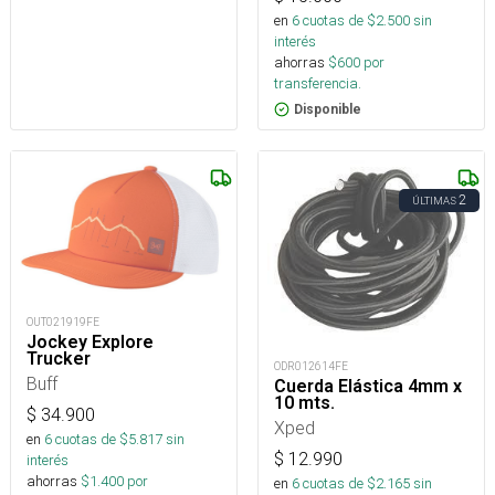
en
6
cuotas de $
2.500
sin
interés
ahorras
$
600
por
transferencia.
Disponible
2
ÚLTIMAS
OUT021919FE
Jockey Explore
Trucker
ODR012614FE
Buff
Cuerda Elástica 4mm x
10 mts.
$
34.900
Xped
en
6
cuotas de $
5.817
sin
$
12.990
interés
ahorras
$
1.400
por
en
6
cuotas de $
2.165
sin