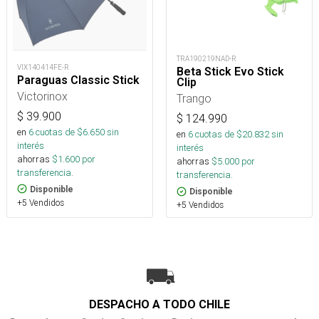
TRA190219NAD-R
VIX140414FE-R
Beta Stick Evo Stick
Paraguas Classic Stick
Clip
Victorinox
Trango
$
39.900
$
124.990
en
6
cuotas de $
6.650
sin
en
6
cuotas de $
20.832
sin
interés
interés
ahorras
$
1.600
por
ahorras
$
5.000
por
transferencia.
transferencia.
Disponible
Disponible
+5 Vendidos
+5 Vendidos
DESPACHO A TODO CHILE