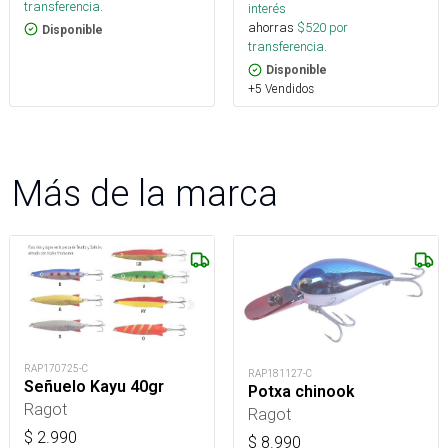
transferencia.
interés
ahorras
$
520
por
Disponible
transferencia.
Disponible
+5 Vendidos
Más de la marca
RAP170725-C
RAP181127-C
Señuelo Kayu 40gr
Potxa chinook
Ragot
Ragot
$
2.990
$
8.990