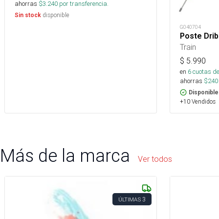
ahorras
$
3.240
por transferencia.
disponible
Sin stock
G040704
Poste Drib
Train
$
5.990
en
6
cuotas de
ahorras
$
240
Disponible
+10 Vendidos
Más de la marca
Ver todos
3
ÚLTIMAS