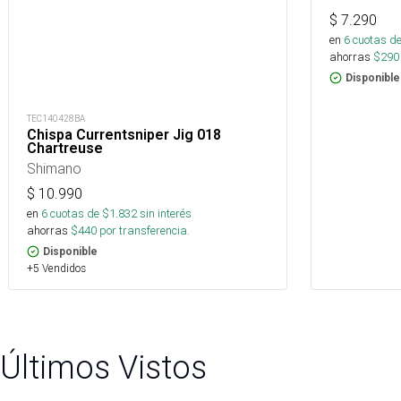
$
7.290
en
6
cuotas de
ahorras
$
290
Disponible
TEC140428BA
Chispa Currentsniper Jig 018
Chartreuse
Shimano
$
10.990
en
6
cuotas de $
1.832
sin interés
ahorras
$
440
por transferencia.
Disponible
+5 Vendidos
Últimos Vistos