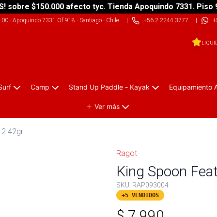
S! sobre $150.000 afecto tyc. Tienda Apoquindo 7331. Piso 
9:00
-
Apoquindo 7331 Of 918 - Santiago - Chile
|
+56 2 2244 3777
|
+
LIQUI
Surf
Camp
Stand Up Paddle - Kayak
Equipamiento 
Ver más
12 42gr
Ragot
King Spoon Fea
SKU:
RAP093004
+5 VENDIDOS
$
7.990