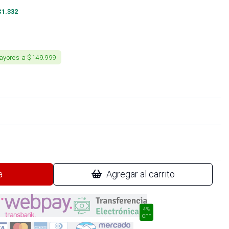
$
1.332
ayores a $149.999
a
Agregar al carrito
4%
OFF