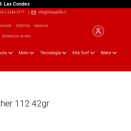
9. Las Condes
56 2 2244 3777
|
info@sherpalife.cl
DACIÓN
OFERTAS
MARCAS
DESPACHO 24 HRS
Auto
Moto
Tecnologia
Kite Surf
Wake
ther 112 42gr