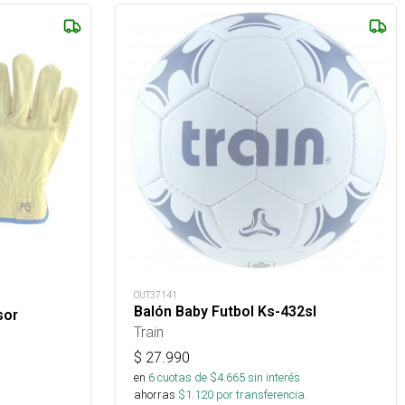
OUT37141
Balón Baby Futbol Ks-432sl
sor
Train
$
27.990
en
6
cuotas de $
4.665
sin interés
ahorras
$
1.120
por transferencia.