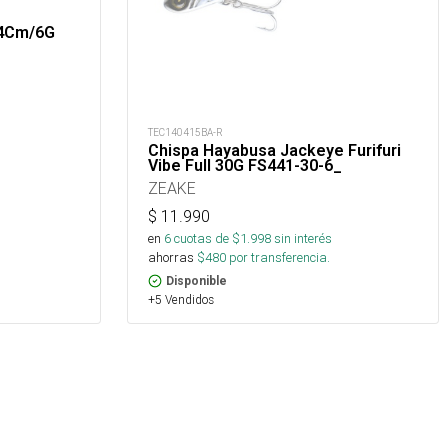
 4Cm/6G
TEC140415BA-R
Chispa Hayabusa Jackeye Furifuri
Vibe Full 30G FS441-30-6_
ZEAKE
$
11.990
en
6
cuotas de $
1.998
sin interés
ahorras
$
480
por transferencia.
Disponible
+5 Vendidos