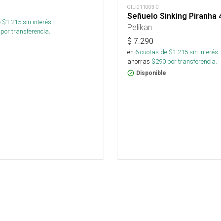
GILI011003-C
Señuelo Sinking Piranha
 $
1.215
sin interés
Pelikan
por transferencia.
$
7.290
en
6
cuotas de $
1.215
sin interés
ahorras
$
290
por transferencia.
Disponible