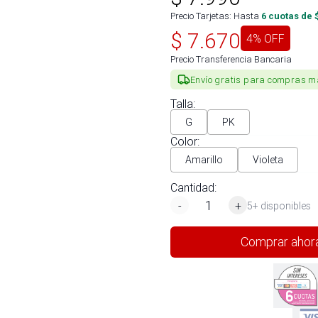
Precio Tarjetas: Hasta
6
cuotas de 
$
7.670
4
% OFF
Precio Transferencia Bancaria
Envío gratis para compras m
Talla
:
G
PK
Color
:
Amarillo
Violeta
Cantidad:
-
+
5+ disponibles
Comprar ahor