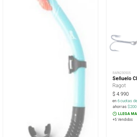
RAPA230505
Señuelo Ch
Ragot
$
4.990
en
6
cuotas de
ahorras
$
200
LLEGA MA
+5 Vendidos