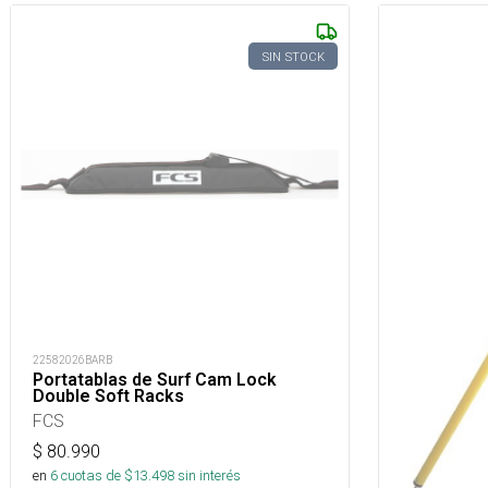
SIN STOCK
22582026BARB
Portatablas de Surf Cam Lock
Double Soft Racks
FCS
$
80.990
en
6
cuotas de $
13.498
sin interés