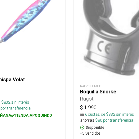
ispa Volat
RAP281113FE
Boquilla Snorkel
Ragot
 $
832
sin interés
$
1.990
por transferencia.
en
6
cuotas de $
332
sin interés
ÑANA✔️TIENDA APOQUINDO
ahorras
$
80
por transferencia.
Disponible
+5 Vendidos