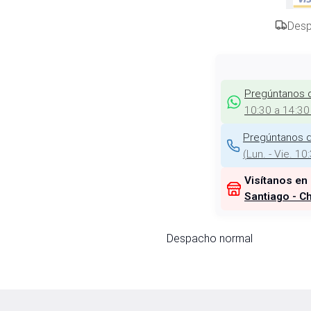
Desp
Pregúntanos 
10:30 a 14:30
Pregúntanos d
(
Lun. - Vie. 10
Visítanos en
Santiago - Ch
Despacho normal