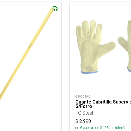
G190619-C
Guante Cabritilla Supervi
S/Forro
FG Steel
$
2.990
en
6
cuotas de $
498
sin interés