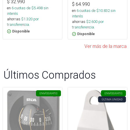
$
32.990
$
64.990
en
6
cuotas de $
5.498
sin
en
6
cuotas de $
10.832
sin
interés
interés
ahorras
$
1.320
por
ahorras
$
2.600
por
transferencia.
transferencia.
Disponible
Disponible
Ver más de la marca
Últimos Comprados
ENVÍO
GRATIS
ENVÍO
GRATIS
ÚLTIMA UNIDAD