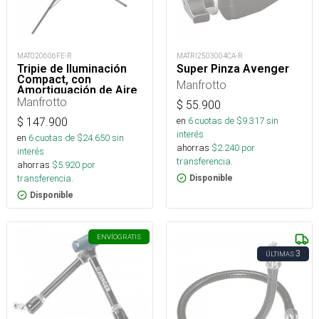
MAT020606FE-R
MATRI2503004CA-R
Tripie de Iluminación
Super Pinza Avenger
Compact, con
Manfrotto
Amortiguación de Aire
Manfrotto
$
55.900
en
6
cuotas de $
9.317
sin
$
147.900
interés
en
6
cuotas de $
24.650
sin
ahorras
$
2.240
por
interés
transferencia.
ahorras
$
5.920
por
transferencia.
Disponible
Disponible
ENVÍO
GRATIS
3
ÚLTIMAS