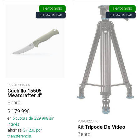
ENVÍO
GRATIS
ENVÍO
GRATIS
ÚLTIMA UNIDAD
ÚLTIMA UNIDAD
PR250703NA-R
Cuchillo 15505
Meatcrafter 4"
Benro
$
179.990
en
6
cuotas de $
29.998
sin
MAR042204-C
interés
Kit Trípode De Video
ahorras
$
7.200
por
Benro
transferencia.