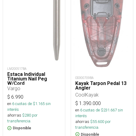
LM200517BA
Estaca Individual
OD300709BA
Titanium Nail Peg
Kayak Tarpon Pedal 13
W/Cord
Angler
Vargo
CoolKayak
$
6.990
$
1.390.000
en
6
cuotas de $
1.165
sin
interés
en
6
cuotas de $
231.667
sin
ahorras
$
280
por
interés
transferencia.
ahorras
$
55.600
por
transferencia.
Disponible
Disponible