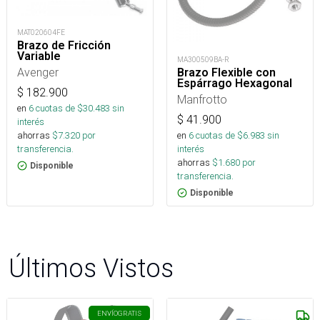
MAT020604FE
Brazo de Fricción
Variable
MA300509BA-R
Avenger
Brazo Flexible con
Espárrago Hexagonal
$
182.900
Manfrotto
en
6
cuotas de $
30.483
sin
$
41.900
interés
en
6
cuotas de $
6.983
sin
ahorras
$
7.320
por
interés
transferencia.
ahorras
$
1.680
por
Disponible
transferencia.
Disponible
Últimos Vistos
ENVÍO
GRATIS