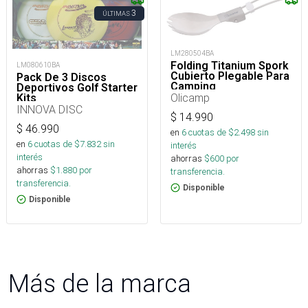
3
ÚLTIMAS
LM280504BA
Folding Titanium Spork
LM080610BA
Cubierto Plegable Para
Pack De 3 Discos
Camping
Deportivos Golf Starter
Olicamp
Kits
INNOVA DISC
$
14.990
$
46.990
en
6
cuotas de $
2.498
sin
en
6
cuotas de $
7.832
sin
interés
interés
ahorras
$
600
por
ahorras
$
1.880
por
transferencia.
transferencia.
Disponible
Disponible
Más de la marca