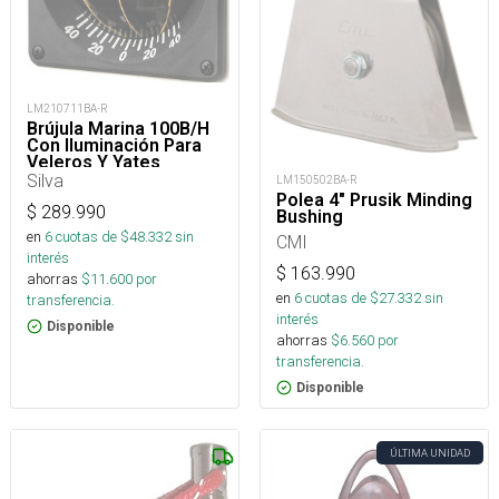
LM210711BA-R
Brújula Marina 100B/H
Con Iluminación Para
Veleros Y Yates
Silva
LM150502BA-R
Polea 4" Prusik Minding
$
289.990
Bushing
en
6
cuotas de $
48.332
sin
CMI
interés
$
163.990
ahorras
$
11.600
por
en
6
cuotas de $
27.332
sin
transferencia.
interés
Disponible
ahorras
$
6.560
por
transferencia.
Disponible
ÚLTIMA UNIDAD