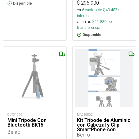
$
296.900
Disponible
en
6
cuotas de $
49.483
sin
interés
ahorras
$
11.880
por
transferencia.
Disponible
OUT31679
MA020802
Mini Trípode Con
Kit Trípode de Aluminio
Bluetooth BK15
con Cabezal y Clip
SmartPhone con
Benro
Bluetooth Serie Digital
Benro