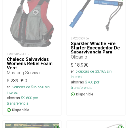
LM280507BA
Sparkler Whistle Fire
Starter Encendedor De
Supervivencia Para
LMO190525FE-R
Camping
Olicamp
Chaleco Salvavidas
Womens Rebel Foam
$
18.990
Vest
en
6
cuotas de $
3.165
sin
Mustang Survival
interés
$
239.990
ahorras
$
760
por
en
6
cuotas de $
39.998
sin
transferencia.
interés
Disponible
ahorras
$
9.600
por
transferencia.
Disponible