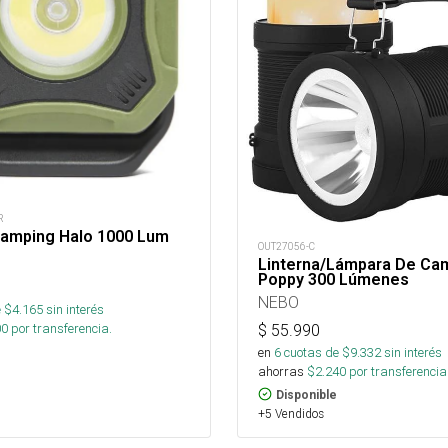
R
amping Halo 1000 Lum
OUT27056-C
Linterna/Lámpara De Ca
Poppy 300 Lúmenes
NEBO
 $
4.165
sin interés
00
por transferencia.
$
55.990
en
6
cuotas de $
9.332
sin interés
ahorras
$
2.240
por transferencia
Disponible
+5 Vendidos