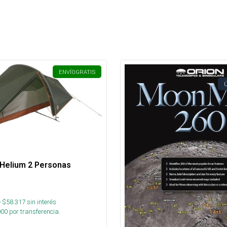
ENVÍO
GRATIS
 Helium 2 Personas
 $
58.317
sin interés
000
por transferencia.