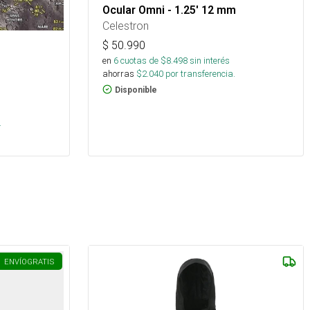
Ocular Omni - 1.25' 12 mm
Celestron
$
50.990
en
6
cuotas de $
8.498
sin interés
ahorras
$
2.040
por transferencia.
Disponible
.
ENVÍO
GRATIS