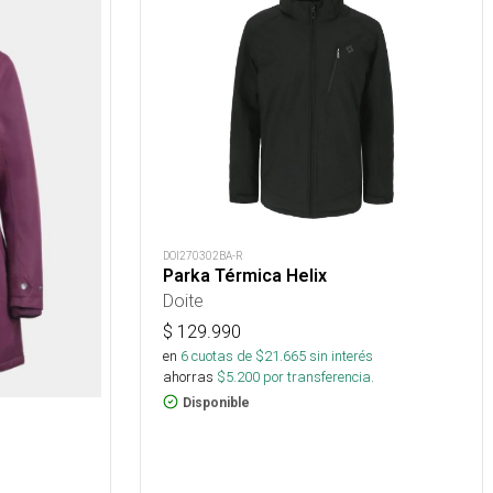
DOI270302BA-R
Parka Térmica Helix
Doite
$
129.990
en
6
cuotas de $
21.665
sin interés
ahorras
$
5.200
por transferencia.
Disponible