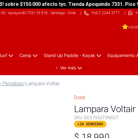
S! sobre $150.000 afecto tyc. Tienda Apoquindo 7331. Piso 
9:00
-
Apoquindo 7331 Of 918 - Santiago - Chile
|
+56 2 2244 3777
|
+
LIQUI
Surf
Camp
Stand Up Paddle - Kayak
Equipamiento 
Ver más
y Plegables
/
Lampara Voltair
Doite
Lampara Voltair
SKU:
DIL57VOLT0NAST
+10 VENDIDOS
$
18.990