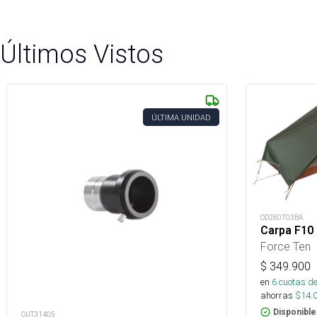
Últimos Vistos
ÚLTIMA UNIDAD
OD280703BA
Carpa F10
Force Ten
$
349.900
en
6
cuotas de
ahorras
$
14.
Disponible
OUT31405