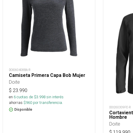
DOI060408BA-R
Camiseta Primera Capa Bob Mujer
Doite
$
23.990
en
6
cuotas de $
3.998
sin interés
ahorras
$
960
por transferencia.
DOI260309FE-R
Disponible
Cortavien
Hombre
Doite
$
119.990