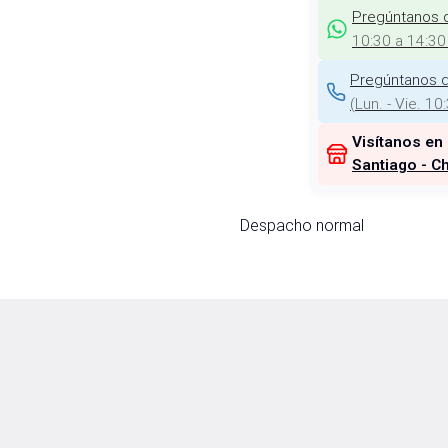
Pregúntanos 
10:30 a 14:30
Pregúntanos d
(
Lun. - Vie. 10
Visítanos en
Santiago - Ch
Despacho normal