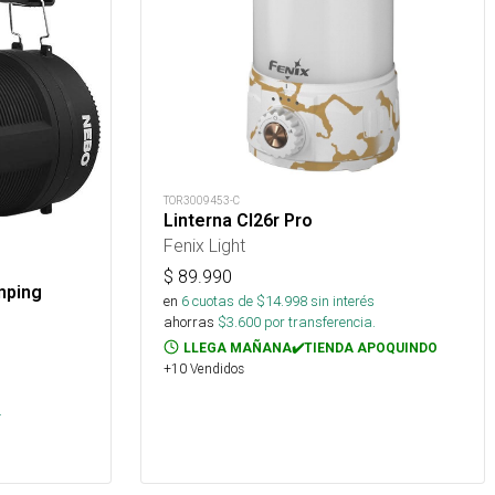
TOR3009453-C
Linterna Cl26r Pro
Fenix Light
$
89.990
mping
en
6
cuotas de $
14.998
sin interés
ahorras
$
3.600
por transferencia.
LLEGA MAÑANA✔️TIENDA APOQUINDO
+10 Vendidos
.