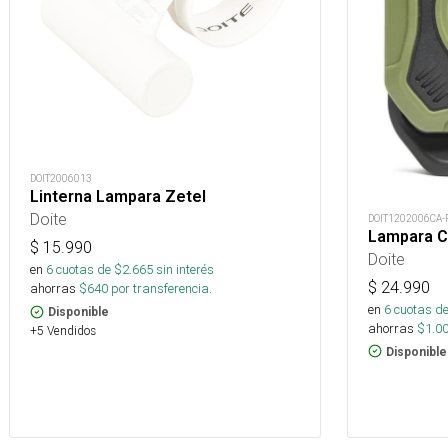
DOIT2006013
Linterna Lampara Zetel
Doite
DOIT1202006CA-
Lampara C
$
15.990
Doite
en
6
cuotas de $
2.665
sin interés
$
24.990
ahorras
$
640
por transferencia.
en
6
cuotas de
Disponible
ahorras
$
1.0
+5 Vendidos
Disponible