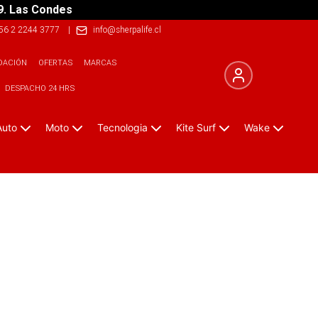
9. Las Condes
56 2 2244 3777
|
info@sherpalife.cl
DACIÓN
OFERTAS
MARCAS
DESPACHO 24 HRS
Auto
Moto
Tecnologia
Kite Surf
Wake