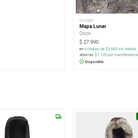
OUT39887
Mapa Lunar
Orion
$
27.990
en
6
cuotas de $
4.665
sin interés
ahorras
$
1.120
por transferencia
Disponible