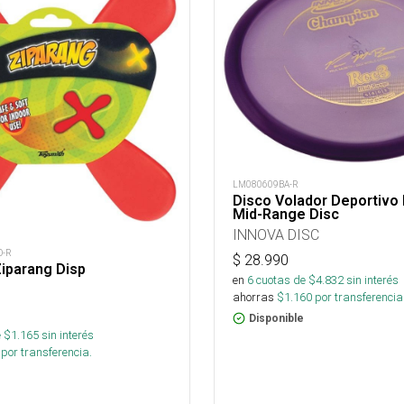
LM080609BA-R
Disco Volador Deportivo 
Mid-Range Disc
INNOVA DISC
D-R
$
28.990
iparang Disp
en
6
cuotas de $
4.832
sin interés
ahorras
$
1.160
por transferencia
Disponible
 $
1.165
sin interés
por transferencia.