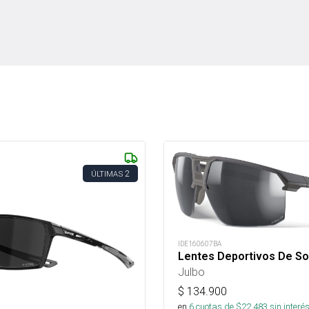
2
ÚLTIMAS
IDE160607BA
Lentes Deportivos De Sol 
Julbo
$
134.900
en
6
cuotas de $
22.483
sin interé