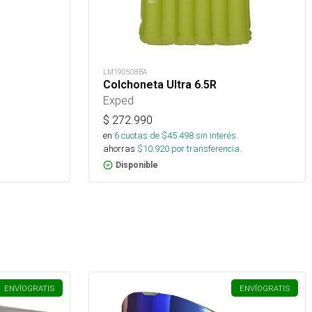
LM190508BA
Colchoneta Ultra 6.5R
Exped
$
272.990
en
6
cuotas de $
45.498
sin interés
ahorras
$
10.920
por transferencia.
Disponible
ENVÍO
GRATIS
ENVÍO
GRATIS