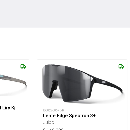
Liry Kj
IDE022606FE-R
Lente Edge Spectron 3+
Julbo
s