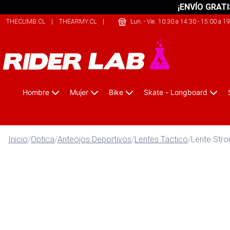
¡ENVÍO GRATI
THECLIMB.CL
|
THEARMY.CL
|
SAFELIFE.CL
Lun. - Vie. 10:30 a 14:30 - 15:00 a 1
Hombre
Mujer
Bike
Skate - Longboard
Inicio
/
Optica
/
Anteojos Deportivos
/
Lentes Tactico
/
Lente Stro