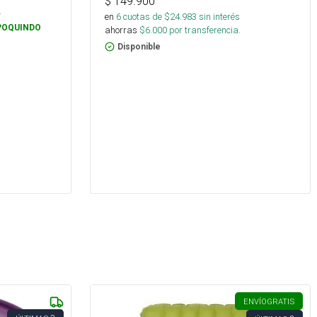
$
149.900
.
en
6
cuotas de $
24.983
sin interés
POQUINDO
ahorras
$
6.000
por transferencia.
Disponible
ENVÍO
GRATIS