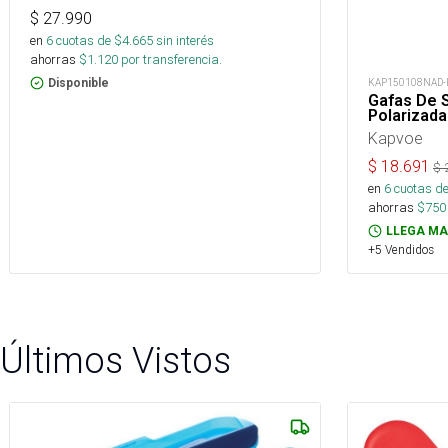
$
27.990
en
6
cuotas de $
4.665
sin interés
ahorras
$
1.120
por transferencia.
KAP150108NAD-
Disponible
Gafas De S
Polarizad
Kapvoe
$
18.691
$
en
6
cuotas de
ahorras
$
750
LLEGA MA
+5 Vendidos
Últimos Vistos