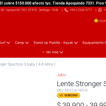
S! sobre $150.000 afecto tyc. Tienda Apoquindo 7331. Piso 
9:00
-
Apoquindo 7331 Of 918 - Santiago - Chile
|
+56 2 2244 3777
|
+
LIQUI
Surf
Camp
Stand Up Paddle - Kayak
Equipamiento 
Ver más
nger Spectron 3 baby ( 4-8 Años )
Julbo
Lente Stronger 
SKU:
IDE022614FE-R
+5 VENDIDOS
$
39.900
-
39.9