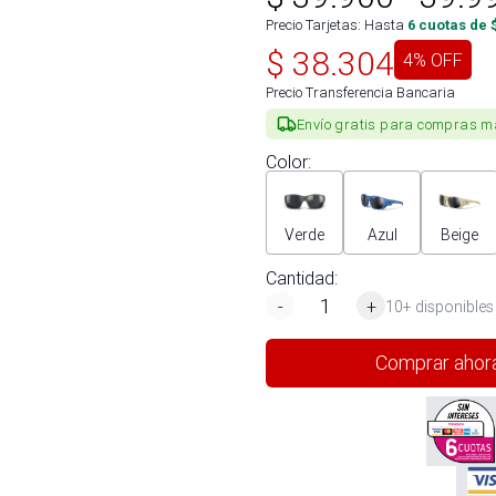
Precio Tarjetas: Hasta
6
cuotas de 
$
38.304
4
% OFF
Precio Transferencia Bancaria
Envío gratis para compras m
Color
:
Verde
Azul
Beige
Cantidad:
-
+
10+ disponibles
Comprar ahor