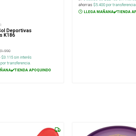
ahorras
$
5.400
por transferencia
LLEGA MAÑANA✔️TIENDA A
R
ol Deportivas
as K186
21.990
 $
3.115
sin interés
por transferencia.
ÑANA✔️TIENDA APOQUINDO