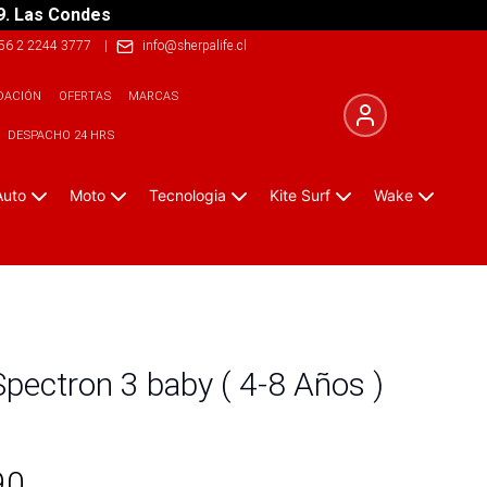
9. Las Condes
56 2 2244 3777
|
info@sherpalife.cl
DACIÓN
OFERTAS
MARCAS
DESPACHO 24 HRS
Auto
Moto
Tecnologia
Kite Surf
Wake
Spectron 3 baby ( 4-8 Años )
90