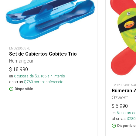
LMO220508FE
Set de Cubiertos Gobites Trio
Humangear
$
18.990
en
6
cuotas de $
3.165
sin interés
ahorras
$
760
por transferencia.
LM12052601NA
Disponible
Búmeran Z
Ozwest
$
6.990
en
6
cuotas de
ahorras
$
280
Disponible