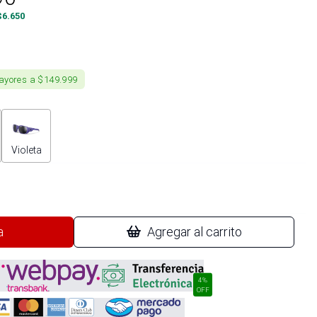
$
6.650
ayores a $149.999
Violeta
a
Agregar al carrito
4%
OFF