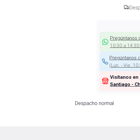
Desp
Pregúntanos 
10:30 a 14:30
Pregúntanos d
(
Lun. - Vie. 10
Visítanos en
Santiago - Ch
Despacho normal