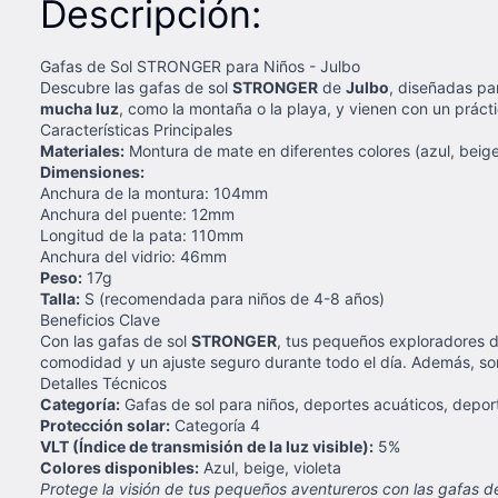
Descripción:
Gafas de Sol STRONGER para Niños - Julbo
Descubre las gafas de sol
STRONGER
de
Julbo
, diseñadas pa
mucha luz
, como la montaña o la playa, y vienen con un práct
Características Principales
Materiales:
Montura de mate en diferentes colores (azul, beige,
Dimensiones:
Anchura de la montura: 104mm
Anchura del puente: 12mm
Longitud de la pata: 110mm
Anchura del vidrio: 46mm
Peso:
17g
Talla:
S (recomendada para niños de 4-8 años)
Beneficios Clave
Con las gafas de sol
STRONGER
, tus pequeños exploradores d
comodidad y un ajuste seguro durante todo el día. Además, so
Detalles Técnicos
Categoría:
Gafas de sol para niños, deportes acuáticos, depo
Protección solar:
Categoría 4
VLT (Índice de transmisión de la luz visible):
5%
Colores disponibles:
Azul, beige, violeta
Protege la visión de tus pequeños aventureros con las gafas d