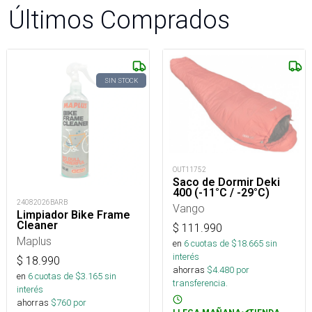
Últimos Comprados
SIN STOCK
OUT11752
Saco de Dormir Deki
400 (-11°C / -29°C)
24082026BARB
Vango
Limpiador Bike Frame
Cleaner
$
111.990
Maplus
en
6
cuotas de $
18.665
sin
interés
$
18.990
ahorras
$
4.480
por
en
6
cuotas de $
3.165
sin
transferencia.
interés
ahorras
$
760
por