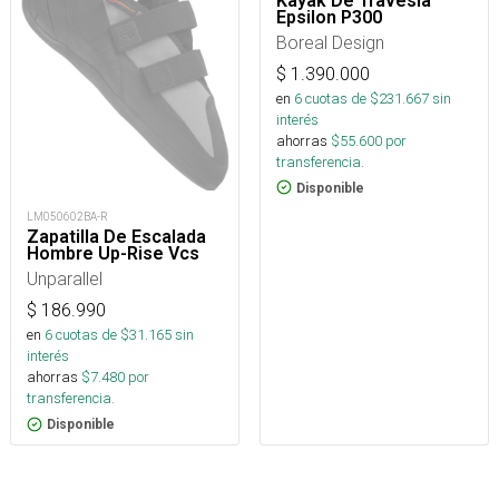
Kayak De Travesia
Epsilon P300
Boreal Design
$
1.390.000
en
6
cuotas de $
231.667
sin
interés
ahorras
$
55.600
por
transferencia.
Disponible
LM050602BA-R
Zapatilla De Escalada
Hombre Up-Rise Vcs
Unparallel
$
186.990
en
6
cuotas de $
31.165
sin
interés
ahorras
$
7.480
por
transferencia.
Disponible