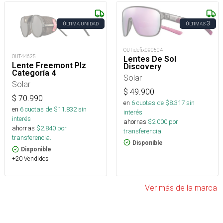
3
ÚLTIMA UNIDAD
ÚLTIMAS
OUTidefix090504
OUT44625
Lentes De Sol
Lente Freemont Plz
Discovery
Categoría 4
Solar
Solar
$
49.900
$
70.990
en
6
cuotas de $
8.317
sin
en
6
cuotas de $
11.832
sin
interés
interés
ahorras
$
2.000
por
ahorras
$
2.840
por
transferencia.
transferencia.
Disponible
Disponible
+20 Vendidos
Ver más de la marca