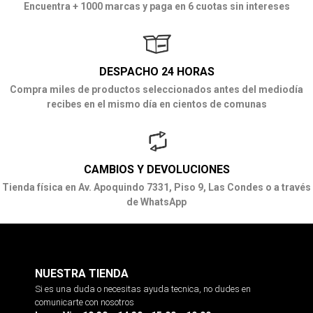
Encuentra + 1000 marcas y paga en 6 cuotas sin intereses
DESPACHO 24 HORAS
Compra miles de productos seleccionados antes del mediodía
recibes en el mismo día en cientos de comunas
CAMBIOS Y DEVOLUCIONES
Tienda física en Av. Apoquindo 7331, Piso 9, Las Condes o a través
de WhatsApp
NUESTRA TIENDA
Si es una duda o necesitas ayuda tecnica, no dudes en
comunicarte con nosotros