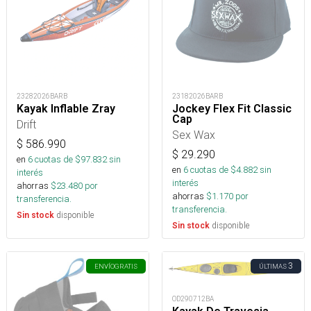
23282026BARB
23182026BARB
Kayak Inflable Zray
Jockey Flex Fit Classic
Cap
Drift
Sex Wax
$
586.990
$
29.290
en
6
cuotas de $
97.832
sin
en
6
cuotas de $
4.882
sin
interés
interés
ahorras
$
23.480
por
ahorras
$
1.170
por
transferencia.
transferencia.
disponible
Sin stock
disponible
Sin stock
3
ENVÍO
GRATIS
ÚLTIMAS
OD290712BA