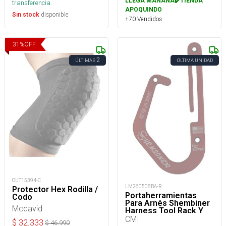
LLEGA MAÑANA✔️TIENDA
transferencia.
APOQUINDO
disponible
Sin stock
+70 Vendidos
31
%
OFF
2
ÚLTIMAS
ÚLTIMA UNIDAD
OUT15394-C
LM260508BA-R
Protector Hex Rodilla /
Portaherramientas
Codo
Para Arnés Shembiner
Mcdavid
Harness Tool Rack Y
Arborismo
CMI
$
32.333
$
46.990