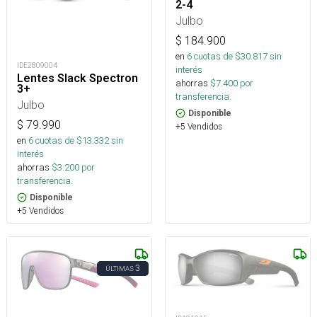
2-4
Julbo
$
184.900
en
6
cuotas de $
30.817
sin
IDE2809004
interés
Lentes Slack Spectron
ahorras
$
7.400
por
3+
transferencia.
Julbo
Disponible
$
79.990
+5 Vendidos
en
6
cuotas de $
13.332
sin
interés
ahorras
$
3.200
por
transferencia.
Disponible
+5 Vendidos
3
ÚLTIMAS