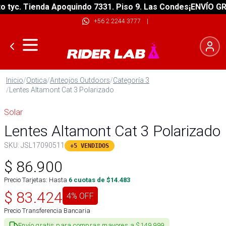
yc. Tienda Apoquindo 7331. Piso 9. Las Condes
¡ENVÍO GRATI
+56 2 2244 3777
|
Inicio
/
Optica
/
Anteojos Outdoors
/
Categoría 3
/
Lentes Altamont Cat 3 Polarizado
Solar
Lentes Altamont Cat 3 Polarizado
SKU:
JSL17090511
+5 VENDIDOS
$
86.900
Precio Tarjetas: Hasta
6
cuotas de $
14.483
$
83.424
4
% OFF
Precio Transferencia Bancaria
Envío gratis para compras mayores a $149.999