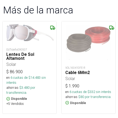
Más de la marca
OUTidefix090507
Lentes De Sol
Altamont
Solar
VOL160410FE-R
$
86.900
Cable 6Mm2
en
6
cuotas de $
14.483
sin
Solar
interés
$
1.990
ahorras
$
3.480
por
en
6
cuotas de $
332
sin interés
transferencia.
ahorras
$
80
por transferencia.
Disponible
Disponible
+5 Vendidos