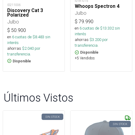
ID181015
ID211006
Whoops Spectron 4
Discovery Cat 3
Julbo
Polarized
Julbo
$
79.990
en
6
cuotas de $
13.332
sin
$
50.900
interés
en
6
cuotas de $
8.483
sin
ahorras
$
3.200
por
interés
transferencia.
ahorras
$
2.040
por
Disponible
transferencia.
+5 Vendidos
Disponible
Últimos Vistos
SIN STOCK
SIN STOCK