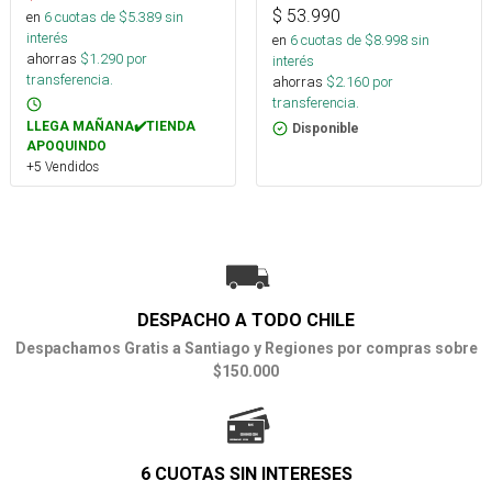
$
53.990
en
6
cuotas de $
5.389
sin
interés
en
6
cuotas de $
8.998
sin
ahorras
$
1.290
por
interés
transferencia.
ahorras
$
2.160
por
transferencia.
LLEGA MAÑANA✔️TIENDA
Disponible
APOQUINDO
+5 Vendidos
DESPACHO A TODO CHILE
Despachamos Gratis a Santiago y Regiones por compras sobre
$150.000
6 CUOTAS SIN INTERESES