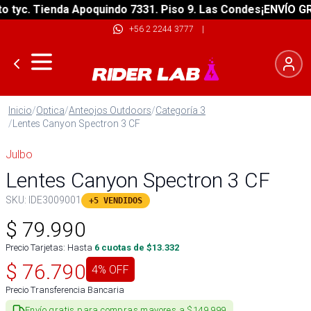
yc. Tienda Apoquindo 7331. Piso 9. Las Condes
¡ENVÍO GRATI
+56 2 2244 3777
|
Inicio
/
Optica
/
Anteojos Outdoors
/
Categoría 3
/
Lentes Canyon Spectron 3 CF
Julbo
Lentes Canyon Spectron 3 CF
SKU:
IDE3009001
+5 VENDIDOS
$
79.990
Precio Tarjetas: Hasta
6
cuotas de $
13.332
$
76.790
4
% OFF
Precio Transferencia Bancaria
Envío gratis para compras mayores a $149.999