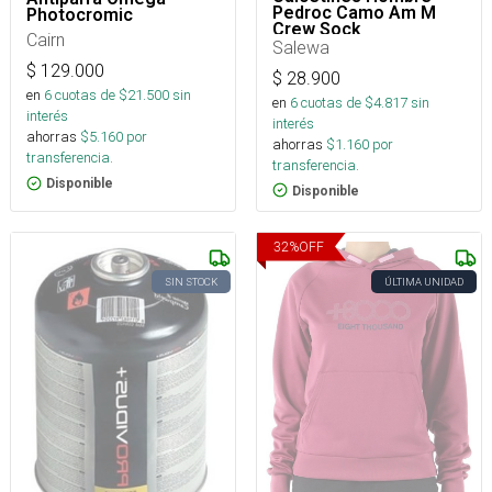
Pedroc Camo Am M
Photocromic
Crew Sock
Cairn
Salewa
$
129.000
$
28.900
en
6
cuotas de $
21.500
sin
en
6
cuotas de $
4.817
sin
interés
interés
ahorras
$
5.160
por
ahorras
$
1.160
por
transferencia.
transferencia.
Disponible
Disponible
32
%
OFF
SIN STOCK
ÚLTIMA UNIDAD