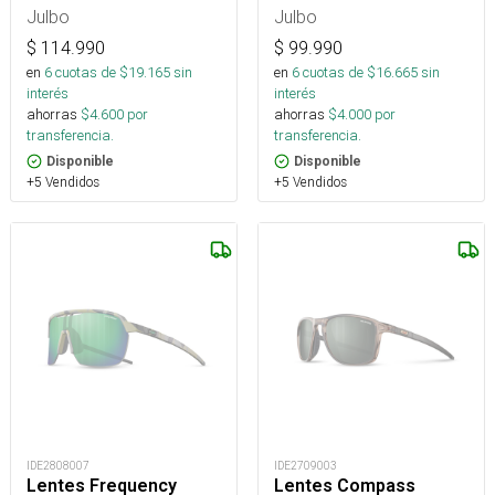
Julbo
Julbo
$
114.990
$
99.990
en
6
cuotas de $
19.165
sin
en
6
cuotas de $
16.665
sin
interés
interés
ahorras
$
4.600
por
ahorras
$
4.000
por
transferencia.
transferencia.
Disponible
Disponible
+5 Vendidos
+5 Vendidos
IDE2808007
IDE2709003
Lentes Frequency
Lentes Compass