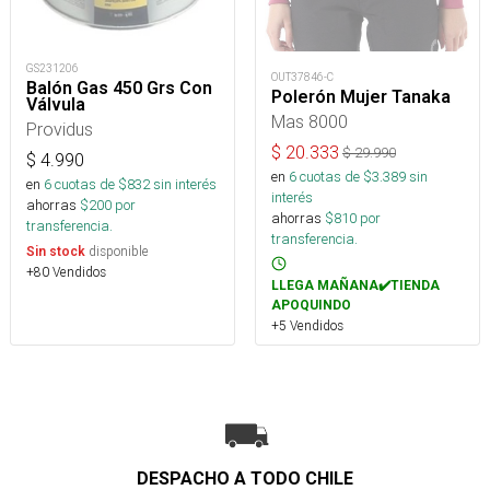
GS231206
OUT37846-C
Balón Gas 450 Grs Con
Polerón Mujer Tanaka
Válvula
Mas 8000
Providus
$
20.333
$
29.990
$
4.990
en
6
cuotas de $
3.389
sin
en
6
cuotas de $
832
sin interés
interés
ahorras
$
200
por
ahorras
$
810
por
transferencia.
transferencia.
disponible
Sin stock
+80 Vendidos
LLEGA MAÑANA✔️TIENDA
APOQUINDO
+5 Vendidos
DESPACHO A TODO CHILE