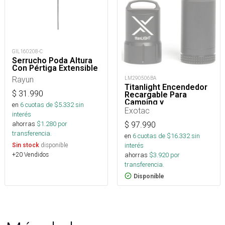
GIL160208-C
Serrucho Poda Altura
Con Pértiga Extensible
Rayun
LM290506BA
Titanlight Encendedor
$
31.990
Recargable Para
Camping y
en
6
cuotas de $
5.332
sin
Supervivencia
Exotac
interés
ahorras
$
1.280
por
$
97.990
transferencia.
en
6
cuotas de $
16.332
sin
interés
disponible
Sin stock
ahorras
$
3.920
por
+20 Vendidos
transferencia.
Disponible