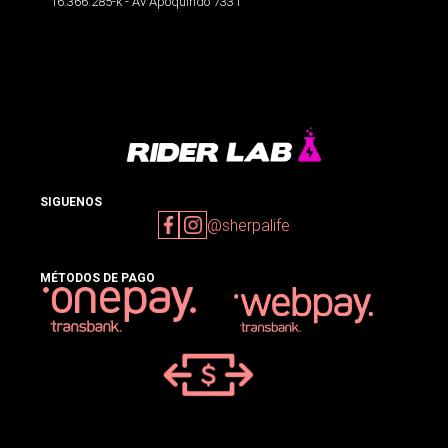
16.366.285-k - Av Apoquindo 7331
SIGUENOS
@sherpalife
MÉTODOS DE PAGO