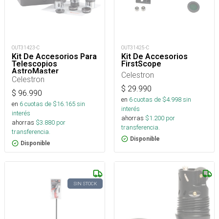
OUT31423-C
OUT31425-C
Kit De Accesorios Para
Kit De Accesorios
Telescopios
FirstScope
AstroMaster
Celestron
Celestron
$
29.990
$
96.990
en
6
cuotas de $
4.998
sin
en
6
cuotas de $
16.165
sin
interés
interés
ahorras
$
1.200
por
ahorras
$
3.880
por
transferencia.
transferencia.
Disponible
Disponible
SIN STOCK