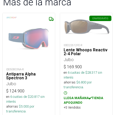
Más de la marca
ENVÍO
GRATIS
IDE022612FE-R
Lente Whoops Reactiv
2-4 Polar
Julbo
$
169.900
ID050803NA-R
en
6
cuotas de $
28.317
sin
Antiparra Alpha
interés
Spectron 3
ahorras
$
6.800
por
Julbo
transferencia.
$
124.900
en
6
cuotas de $
20.817
sin
LLEGA MAÑANA✔️TIENDA
interés
APOQUINDO
ahorras
$
5.000
por
+5 Vendidos
transferencia.