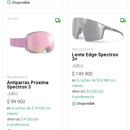
Disponible
IDE022606FE-R
Lente Edge Spectron
3+
Julbo
$
149.900
ID050808NA-R
en
6
cuotas de $
24.983
sin
Antiparras Proxima
interés
Spectron 3
ahorras
$
6.000
por
Julbo
transferencia.
$
99.900
Disponible
en
6
cuotas de $
16.650
sin
interés
ahorras
$
4.000
por
transferencia.