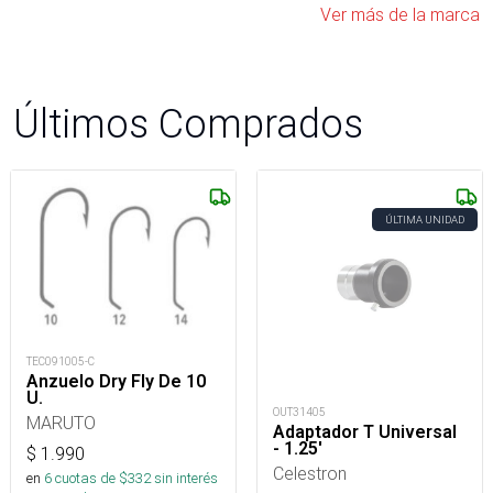
Ver más de la marca
Últimos Comprados
ÚLTIMA UNIDAD
TEC091005-C
Anzuelo Dry Fly De 10
U.
OUT31405
MARUTO
Adaptador T Universal
- 1.25'
$
1.990
Celestron
en
6
cuotas de $
332
sin interés