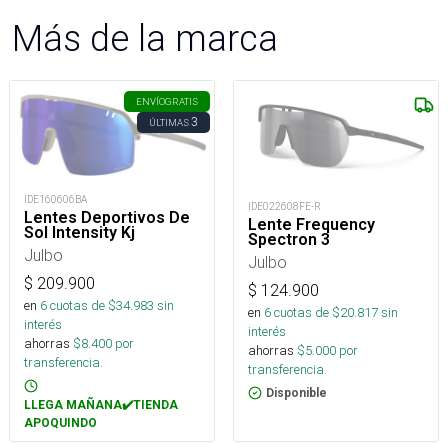
Más de la marca
ENVÍO
GRATIS
3
ÚLTIMAS
IDE160606BA
IDE022608FE-R
Lentes Deportivos De
Lente Frequency
Sol Intensity Kj
Spectron 3
Julbo
Julbo
$
209.900
$
124.900
en
6
cuotas de $
34.983
sin
en
6
cuotas de $
20.817
sin
interés
interés
ahorras
$
8.400
por
ahorras
$
5.000
por
transferencia.
transferencia.
Disponible
LLEGA MAÑANA✔️TIENDA
APOQUINDO