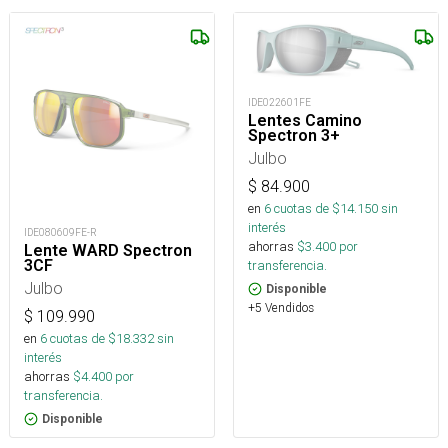
IDE022601FE
Lentes Camino
Spectron 3+
Julbo
$
84.900
en
6
cuotas de $
14.150
sin
interés
IDE080609FE-R
ahorras
$
3.400
por
Lente WARD Spectron
3CF
transferencia.
Julbo
Disponible
+5 Vendidos
$
109.990
en
6
cuotas de $
18.332
sin
interés
ahorras
$
4.400
por
transferencia.
Disponible