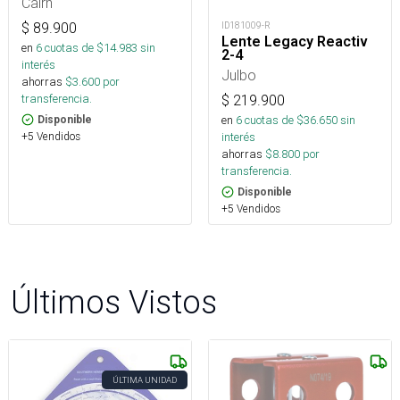
Cairn
ID181009-R
$
89.900
Lente Legacy Reactiv
en
6
cuotas de $
14.983
sin
2-4
interés
Julbo
ahorras
$
3.600
por
transferencia.
$
219.900
en
6
cuotas de $
36.650
sin
Disponible
interés
+5 Vendidos
ahorras
$
8.800
por
transferencia.
Disponible
+5 Vendidos
Últimos Vistos
ÚLTIMA UNIDAD