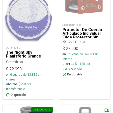
CM010406BA-R
Protector De Cuerda
Articulado Individual
Edge Protector Sin
Maillon
Rock Empire
OUT34538-C
$
27.900
The Night Sky
en
6
cuotas de $
4.650
sin
Planisferio Grande
interés
Celestron
ahorras
$
1.120
por
transferencia.
$
22.990
en
6
cuotas de $
3.832
sin
Disponible
interés
ahorras
$
920
por
transferencia.
Disponible
ENVÍO
GRATIS