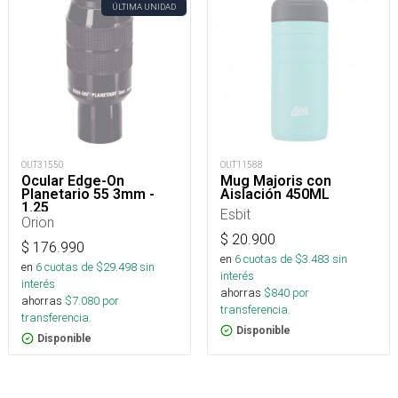
ÚLTIMA UNIDAD
OUT31550
OUT11588
Ocular Edge-On
Mug Majoris con
Planetario 55 3mm -
Aislación 450ML
1.25
Esbit
Orion
$
20.900
$
176.990
en
6
cuotas de $
3.483
sin
en
6
cuotas de $
29.498
sin
interés
interés
ahorras
$
840
por
ahorras
$
7.080
por
transferencia.
transferencia.
Disponible
Disponible