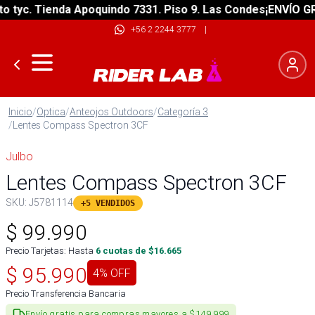
tyc. Tienda Apoquindo 7331. Piso 9. Las Condes
¡ENVÍO GRAT
+56 2 2244 3777
|
Inicio
/
Optica
/
Anteojos Outdoors
/
Categoría 3
/
Lentes Compass Spectron 3CF
Julbo
Lentes Compass Spectron 3CF
SKU:
J5781114
+5 VENDIDOS
$
99.990
Precio Tarjetas: Hasta
6
cuotas de $
16.665
$
95.990
4
% OFF
Precio Transferencia Bancaria
Envío gratis para compras mayores a $149.999