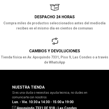
DESPACHO 24 HORAS
Compra miles de productos seleccionados antes del mediodía
recibes en el mismo día en cientos de comunas
CAMBIOS Y DEVOLUCIONES
Tienda física en Av. Apoquindo 7331, Piso 9, Las Condes o a través
de WhatsApp
NUESTRA TIENDA
Si es una duda o necesitas ayuda tecnica, no dudes en
comunicarte con nosotros
Lun. - Vie. 10:30 a 14:30 - 15:00 a 19:00
Apoquindo 7331 OF 918 - Las Condes