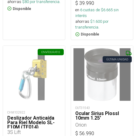
ahorras
$
80
por transferencia.
$
39.990
Disponible
en
6
cuotas de $
6.665
sin
interés
ahorras
$
1.600
por
transferencia.
Disponible
ENVÍO
GRATIS
ÚLTIMA UNIDAD
OUT31543
Ocular Sirius Plossl
CHM102922
10mm 1.25'
Deslizador Anticaída
Para Riel Modelo SL-
Orion
F10M (TF014)
3S Lift
$
56.990