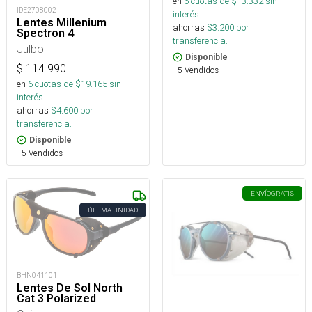
en
6
cuotas de $
13.332
sin
IDE2708002
interés
Lentes Millenium
ahorras
$
3.200
por
Spectron 4
transferencia.
Julbo
Disponible
$
114.990
+5 Vendidos
en
6
cuotas de $
19.165
sin
interés
ahorras
$
4.600
por
transferencia.
Disponible
+5 Vendidos
ENVÍO
GRATIS
ÚLTIMA UNIDAD
BHN041101
Lentes De Sol North
Cat 3 Polarized