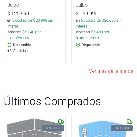
Julbo
Julbo
$
159.990
$
125.990
en
6
cuotas de $
26.665
sin
en
6
cuotas de $
20.998
sin
interés
interés
ahorras
$
6.400
por
ahorras
$
5.040
por
transferencia.
transferencia.
Disponible
Disponible
+5 Vendidos
Ver más de la marca
Últimos Comprados
SIN STOCK
SIN STOCK