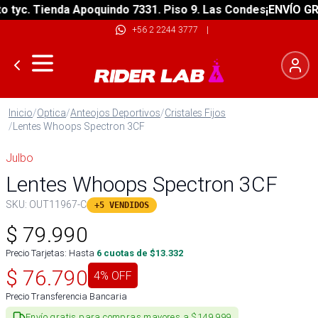
yc. Tienda Apoquindo 7331. Piso 9. Las Condes
¡ENVÍO GRATI
+56 2 2244 3777
|
Inicio
/
Optica
/
Anteojos Deportivos
/
Cristales Fijos
/
Lentes Whoops Spectron 3CF
Julbo
Lentes Whoops Spectron 3CF
SKU:
OUT11967-C
+5 VENDIDOS
$
79.990
Precio Tarjetas: Hasta
6
cuotas de $
13.332
$
76.790
4
% OFF
Precio Transferencia Bancaria
Envío gratis para compras mayores a $149.999