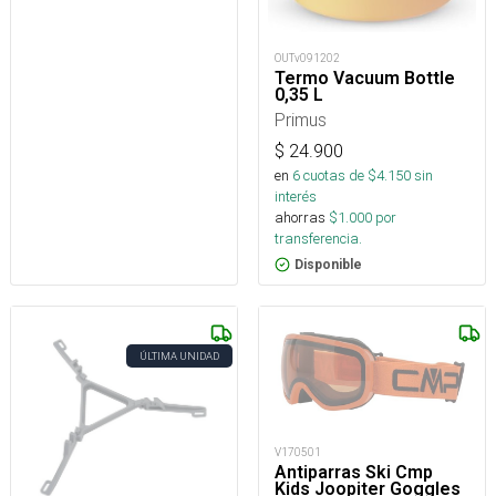
OUTv091202
Termo Vacuum Bottle
0,35 L
Primus
$
24.900
en
6
cuotas de $
4.150
sin
interés
ahorras
$
1.000
por
transferencia.
Disponible
ÚLTIMA UNIDAD
V170501
Antiparras Ski Cmp
Kids Joopiter Goggles