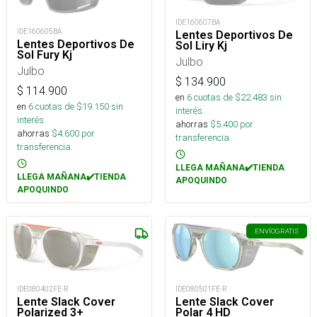
IDE160607BA
IDE160605BA
Lentes Deportivos De
Lentes Deportivos De
Sol Liry Kj
Sol Fury Kj
Julbo
Julbo
$
134.900
$
114.900
en
6
cuotas de $
22.483
sin
en
6
cuotas de $
19.150
sin
interés
interés
ahorras
$
5.400
por
ahorras
$
4.600
por
transferencia.
transferencia.
LLEGA MAÑANA✔️TIENDA
LLEGA MAÑANA✔️TIENDA
APOQUINDO
APOQUINDO
ENVÍO
GRATIS
IDE080501FE-R
IDE080402FE-R
Lente Slack Cover
Lente Slack Cover
Polar 4 HD
Polarized 3+