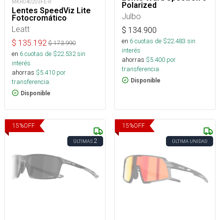
MKR040203FE-R
Polarized
Lentes SpeedViz Lite
Julbo
Fotocromático
Leatt
$
134.900
en
6
cuotas de $
22.483
sin
$
135.192
$
173.990
interés
en
6
cuotas de $
22.532
sin
ahorras
$
5.400
por
interés
transferencia.
ahorras
$
5.410
por
Disponible
transferencia.
Disponible
15
%
OFF
15
%
OFF
2
ÚLTIMAS
ÚLTIMA UNIDAD