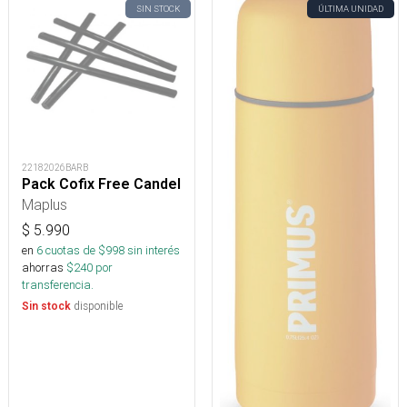
SIN STOCK
ÚLTIMA UNIDAD
22182026BARB
Pack Cofix Free Candel
Maplus
$
5.990
en
6
cuotas de $
998
sin interés
ahorras
$
240
por
transferencia.
disponible
Sin stock