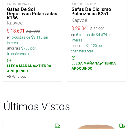
KAP150108NAD-R
KAP150112NAD-R
Gafas De Sol
Gafas De Ciclismo
Deportivas Polarizadas
Polarizadas K251
K186
Kapvoe
Kapvoe
$
28.041
$
32.990
$
18.691
$
21.990
en
6
cuotas de $
4.674
sin
en
6
cuotas de $
3.115
sin
interés
interés
ahorras
$
1.120
por
ahorras
$
750
por
transferencia.
transferencia.
LLEGA MAÑANA✔️TIENDA
LLEGA MAÑANA✔️TIENDA
APOQUINDO
APOQUINDO
+5 Vendidos
Últimos Vistos