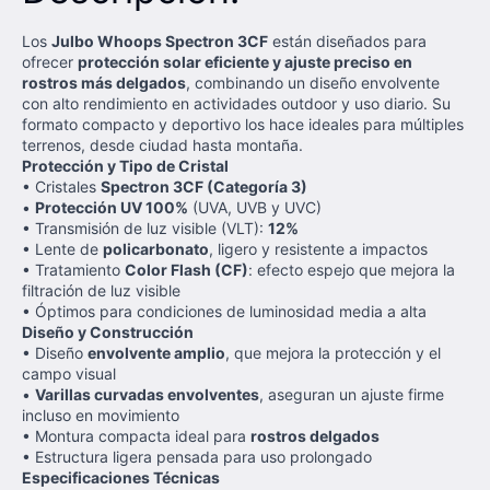
Los
Julbo Whoops Spectron 3CF
están diseñados para
ofrecer
protección solar eficiente y ajuste preciso en
rostros más delgados
, combinando un diseño envolvente
con alto rendimiento en actividades outdoor y uso diario. Su
formato compacto y deportivo los hace ideales para múltiples
terrenos, desde ciudad hasta montaña.
Protección y Tipo de Cristal
• Cristales
Spectron 3CF (Categoría 3)
•
Protección UV 100%
(UVA, UVB y UVC)
• Transmisión de luz visible (VLT):
12%
• Lente de
policarbonato
, ligero y resistente a impactos
• Tratamiento
Color Flash (CF)
: efecto espejo que mejora la
filtración de luz visible
• Óptimos para condiciones de luminosidad media a alta
Diseño y Construcción
• Diseño
envolvente amplio
, que mejora la protección y el
campo visual
•
Varillas curvadas envolventes
, aseguran un ajuste firme
incluso en movimiento
• Montura compacta ideal para
rostros delgados
• Estructura ligera pensada para uso prolongado
Especificaciones Técnicas