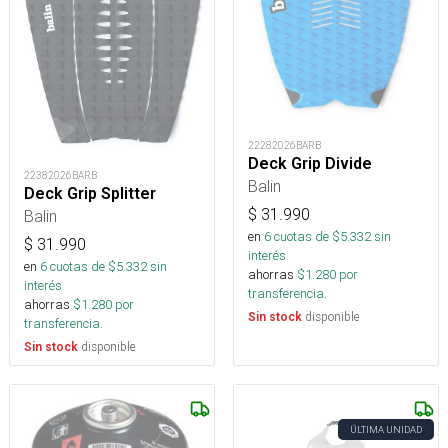
22282026BARB
Deck Grip Divide
22382026BARB
Balin
Deck Grip Splitter
$
31.990
Balin
en
6
cuotas de $
5.332
sin
$
31.990
interés
en
6
cuotas de $
5.332
sin
ahorras
$
1.280
por
interés
transferencia.
ahorras
$
1.280
por
disponible
Sin stock
transferencia.
disponible
Sin stock
ÚLTIMA UNIDAD