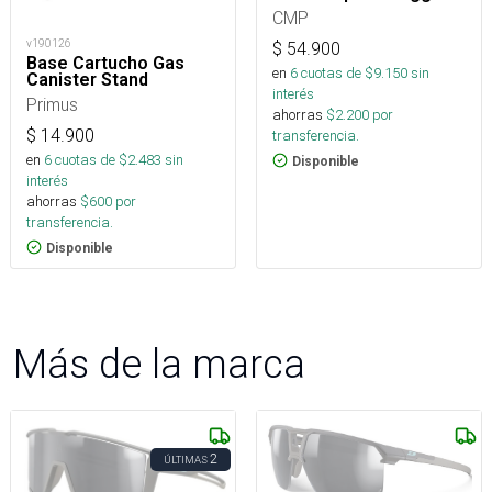
CMP
v190126
$
54.900
Base Cartucho Gas
en
6
cuotas de $
9.150
sin
Canister Stand
interés
Primus
ahorras
$
2.200
por
$
14.900
transferencia.
en
6
cuotas de $
2.483
sin
Disponible
interés
ahorras
$
600
por
transferencia.
Disponible
Más de la marca
2
ÚLTIMAS