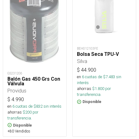
BEH012103FE
Bolsa Seca TPU-V
Silva
$
44.900
GS231206
en
6
cuotas de $
7.483
sin
Balón Gas 450 Grs Con
interés
Válvula
ahorras
$
1.800
por
Providus
transferencia.
$
4.990
Disponible
en
6
cuotas de $
832
sin interés
ahorras
$
200
por
transferencia.
Disponible
+80 Vendidos