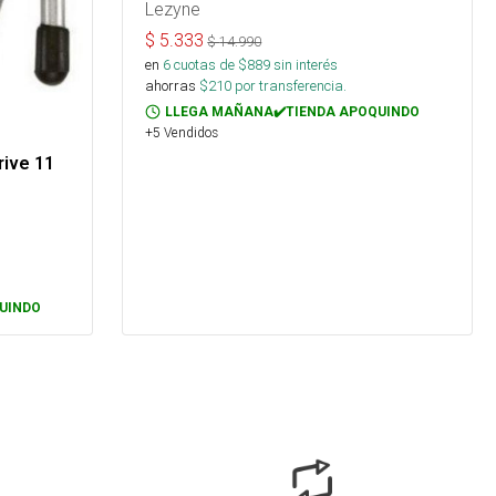
Lezyne
$
5.333
$
14.990
en
6
cuotas de $
889
sin interés
ahorras
$
210
por transferencia.
LLEGA MAÑANA✔️TIENDA APOQUINDO
+5 Vendidos
rive 11
UINDO