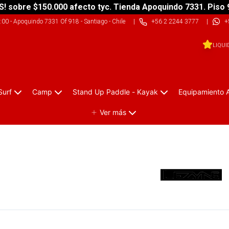
S! sobre $150.000 afecto tyc. Tienda Apoquindo 7331. Piso 
9:00
-
Apoquindo 7331 Of 918 - Santiago - Chile
|
+56 2 2244 3777
|
+
LIQUI
Surf
Camp
Stand Up Paddle - Kayak
Equipamiento 
Ver más