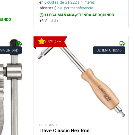
en
6
cuotas de $
1.222
sin interés
ahorras
$
290
por transferencia.
LLEGA MAÑANA✔️TIENDA APOQUINDO
UINDO
+5 Vendidos
64
%
OFF
IMA UNIDAD
ÚLTIMA UNIDAD
OUT25486-C
Llave Classic Hex Rod