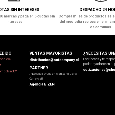
OTAS SIN INTERESES
DESPACHO 24 HO
00 marcas y paga en 6 cuotas sin
Compra miles de productos sele
intereses
del mediodía recibes en el mism
de comunas
EDIDO
VENTAS MAYORISTAS
¿NECESITAS UN
pedido?
Escríbenos y te resp
distribucion@outcompany.cl
poder ayudarte en tu 
s
PARTNER
cotizaciones@sher
eembolsado?
¿Necesitas ayuda en Marketing Digital -
Comercial?
Agencia BIZEN