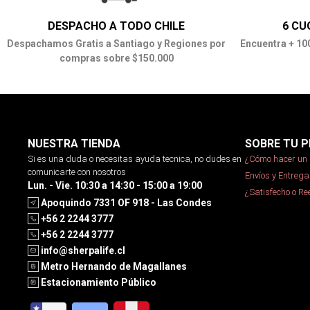
DESPACHO A TODO CHILE
6 CU
Despachamos Gratis a Santiago y Regiones por
Encuentra + 10
compras sobre $150.000
NUESTRA TIENDA
SOBRE TU P
Si es una duda o necesitas ayuda tecnica, no dudes en
¿Cómo hacer un 
comunicarte con nosotros
Envíos y Entrega
Lun. - Vie. 10:30 a 14:30 - 15:00 a 19:00
¿Satisfecho o R
Apoquindo 7331 OF 918 - Las Condes
+56 2 2244 3777
+56 2 2244 3777
info@sherpalife.cl
Metro Hernando de Magallanes
Estacionamiento Público