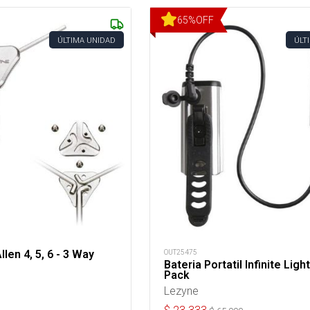
65
%
OFF
ÚLTIMA UNIDAD
ÚLT
OUT25475
len 4, 5, 6 - 3 Way
Bateria Portatil Infinite Lig
Pack
Lezyne