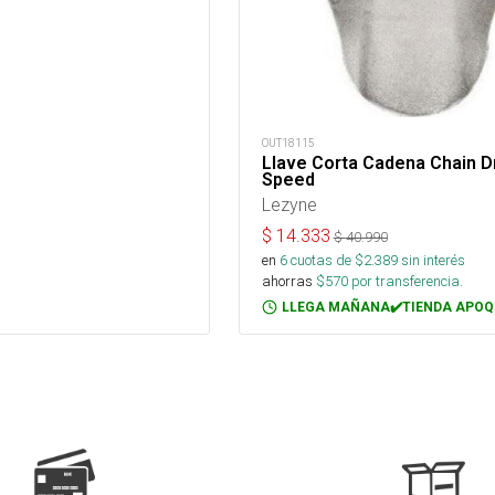
OUT18115
Llave Corta Cadena Chain D
Speed
Lezyne
$
14.333
$
40.990
en
6
cuotas de $
2.389
sin interés
ahorras
$
570
por transferencia.
LLEGA MAÑANA✔️TIENDA APOQ