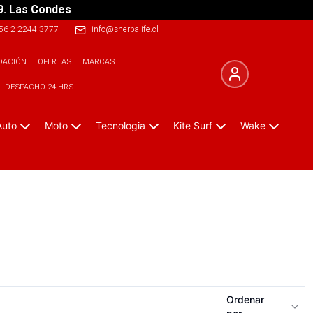
9. Las Condes
56 2 2244 3777
|
info@sherpalife.cl
DACIÓN
OFERTAS
MARCAS
DESPACHO 24 HRS
Auto
Moto
Tecnologia
Kite Surf
Wake
Ordenar