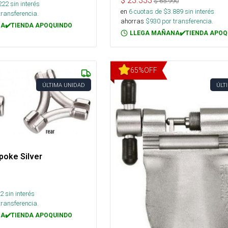
$
23.333
$
65.990
222
sin interés
en
6
cuotas de $
3.889
sin interés
transferencia.
ahorras
$
930
por transferencia.
A✔️TIENDA APOQUINDO
LLEGA MAÑANA✔️TIENDA APOQ
65
%
OFF
ÚLTIMA UNIDAD
ÚLT
poke Silver
2
sin interés
transferencia.
A✔️TIENDA APOQUINDO