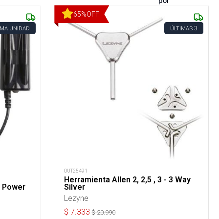
por
65
%
OFF
3
IMA UNIDAD
ÚLTIMAS
OUT25491
Herramienta Allen 2, 2,5 , 3 - 3 Way
ht Power
Silver
Lezyne
$
7.333
$
20.990