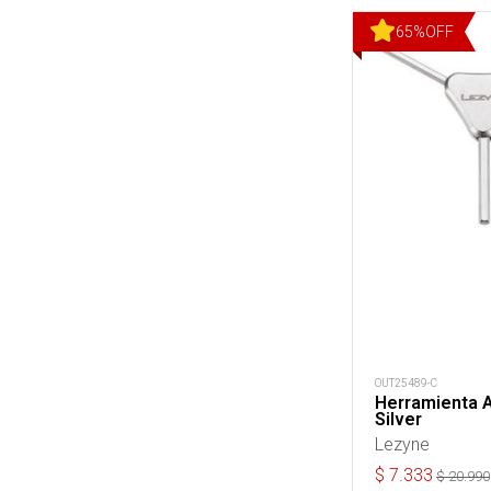
65
%
OFF
OUT25489-C
Herramienta Al
Silver
Lezyne
$
7.333
$
20.990