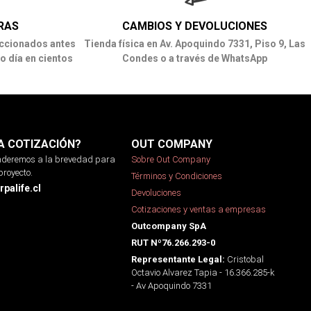
RAS
CAMBIOS Y DEVOLUCIONES
ccionados antes
Tienda física en Av. Apoquindo 7331, Piso 9, Las
o día en cientos
Condes o a través de WhatsApp
A COTIZACIÓN?
OUT COMPANY
onderemos a la brevedad para
Sobre Out Company
proyecto.
Términos y Condiciones
palife.cl
Devoluciones
Cotizaciones y ventas a empresas
Outcompany SpA
RUT Nº76.266.293-0
Cristobal
Representante Legal:
Octavio Alvarez Tapia - 16.366.285-k
- Av Apoquindo 7331