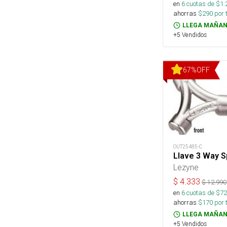
en
6
cuotas de $
1.
ahorras
$
290
por 
LLEGA MAÑAN
+5 Vendidos
67
%
OFF
OUT25485-C
Llave 3 Way S
Lezyne
$
4.333
$
12.990
en
6
cuotas de $
72
ahorras
$
170
por 
LLEGA MAÑAN
+5 Vendidos