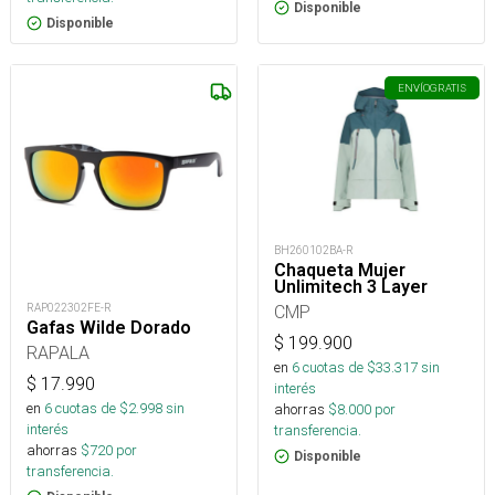
Disponible
Disponible
ENVÍO
GRATIS
BH260102BA-R
Chaqueta Mujer
Unlimitech 3 Layer
CMP
RAP022302FE-R
Gafas Wilde Dorado
$
199.900
RAPALA
en
6
cuotas de $
33.317
sin
$
17.990
interés
en
6
cuotas de $
2.998
sin
ahorras
$
8.000
por
interés
transferencia.
ahorras
$
720
por
Disponible
transferencia.