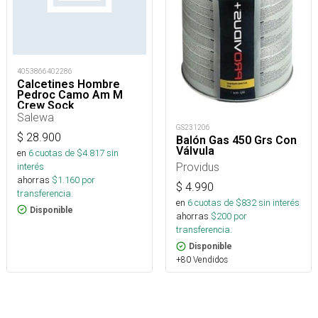
4053866402286
Calcetines Hombre
Pedroc Camo Am M
Crew Sock
Salewa
GS231206
$
28.900
Balón Gas 450 Grs Con
Válvula
en
6
cuotas de $
4.817
sin
Providus
interés
ahorras
$
1.160
por
$
4.990
transferencia.
en
6
cuotas de $
832
sin interés
Disponible
ahorras
$
200
por
transferencia.
Disponible
+80 Vendidos