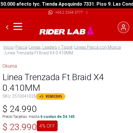
000 afecto tyc. Tienda Apoquindo 7331. Piso 9. Las Condes
+56 2 2244 3777
|
Inicio
/
Pesca
/
Lineas, Leaders y Tippet
/
Lineas Pesca con Mosca
/
Linea Trenzada Ft Braid X4 0.410MM
Okuma
Linea Trenzada Ft Braid X4
0.410MM
SKU:
2510041026
+5 VENDIDOS
$
24.990
Precio Tarjetas: Hasta
6
cuotas de $
4.165
$
23.990
4
% OFF