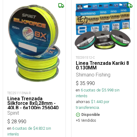
TEC091512-C
Linea Trenzada Kariki 8
0.130MM
Shimano Fishing
$
35.990
en
6
cuotas de $
5.998
sin
TEC251113NA-R
interés
Linea Trenzada
ahorras
$
1.440
por
Silkforce 8x0,28mm -
40LB - 6x100m 256040
transferencia.
Spinit
Disponible
+5 Vendidos
$
28.990
en
6
cuotas de $
4.832
sin
interés