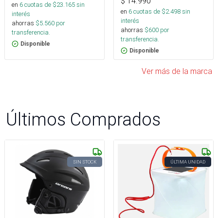
$
14.990
en
6
cuotas de $
23.165
sin
en
6
cuotas de $
2.498
sin
interés
interés
ahorras
$
5.560
por
ahorras
$
600
por
transferencia.
transferencia.
Disponible
Disponible
Ver más de la marca
Últimos Comprados
SIN STOCK
ÚLTIMA UNIDAD