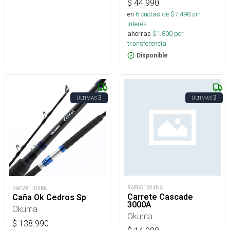
$
44.990
en
6
cuotas de $
7.498
sin
interés
ahorras
$
1.800
por
transferencia.
Disponible
3
3
ÚLTIMAS
ÚLTIMAS
RAP051204NA
RAP291105BA
Carrete Cascade
Caña Ok Cedros Sp
3000A
Okuma
Okuma
$
138.990