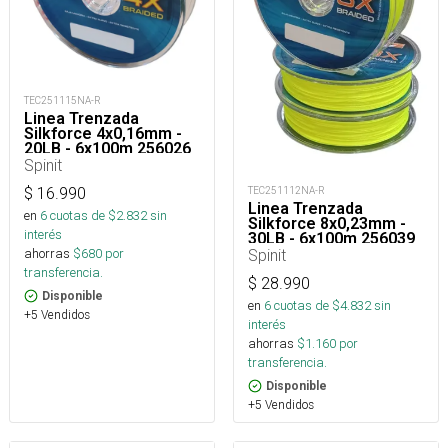
TEC251115NA-R
Linea Trenzada
Silkforce 4x0,16mm -
20LB - 6x100m 256026
Spinit
TEC251112NA-R
$
16.990
Linea Trenzada
en
6
cuotas de $
2.832
sin
Silkforce 8x0,23mm -
interés
30LB - 6x100m 256039
Spinit
ahorras
$
680
por
transferencia.
$
28.990
Disponible
en
6
cuotas de $
4.832
sin
+5 Vendidos
interés
ahorras
$
1.160
por
transferencia.
Disponible
+5 Vendidos