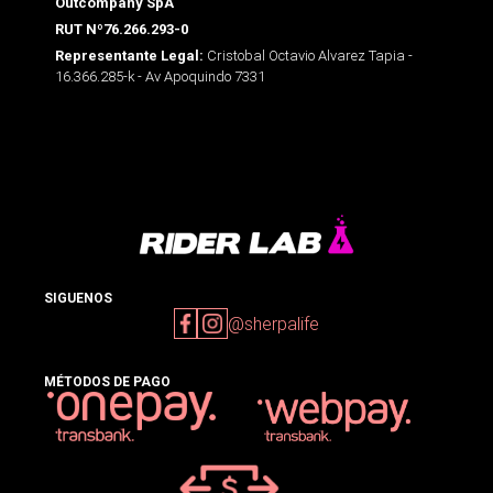
Outcompany SpA
RUT Nº76.266.293-0
Cristobal Octavio Alvarez Tapia -
Representante Legal:
16.366.285-k - Av Apoquindo 7331
SIGUENOS
@sherpalife
MÉTODOS DE PAGO