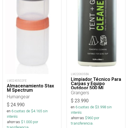
LM220605BA
Limpiador Técnico Para
LMO240502FE
Carpas y Equipo
Almacenamiento Stax
Outdoor 500 Ml
M Spectrum
Grangers
Humangear
$
23.990
$
24.990
en
6
cuotas de $
3.998
sin
en
6
cuotas de $
4.165
sin
interés
interés
ahorras
$
960
por
ahorras
$
1.000
por
transferencia.
transferencia.