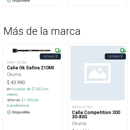
Disponible
Más de la marca
3
3
ÚLTIMAS
ÚLTIMAS
RAP011203BA
Caña Ok Safina 210Ml
Okuma
$
43.990
en
6
cuotas de $
7.332
sin
interés
ahorras
$
1.760
por
transferencia.
RAP031217NA
Caña Competition 300
Disponible
30-80G
Okuma