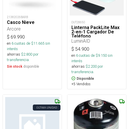
21382026BARB
Casco Nieve
OUT28650
Linterna PackLite Max
Arcore
2-en-1 Cargador De
Teléfono
$
69.990
LuminAID
en
6
cuotas de $
11.665
sin
$
54.900
interés
ahorras
$
2.800
por
en
6
cuotas de $
9.150
sin
transferencia.
interés
ahorras
$
2.200
por
disponible
Sin stock
transferencia.
Disponible
+5 Vendidos
ÚLTIMA UNIDAD