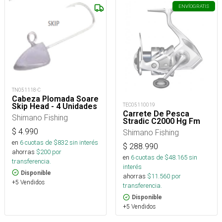
ENVÍO
GRATIS
TN051118-C
Cabeza Plomada Soare
Skip Head - 4 Unidades
TEC05110019
Carrete De Pesca
Shimano Fishing
Stradic C2000 Hg Fm
$
4.990
Shimano Fishing
en
6
cuotas de $
832
sin interés
$
288.990
ahorras
$
200
por
en
6
cuotas de $
48.165
sin
transferencia.
interés
Disponible
ahorras
$
11.560
por
+5 Vendidos
transferencia.
Disponible
+5 Vendidos