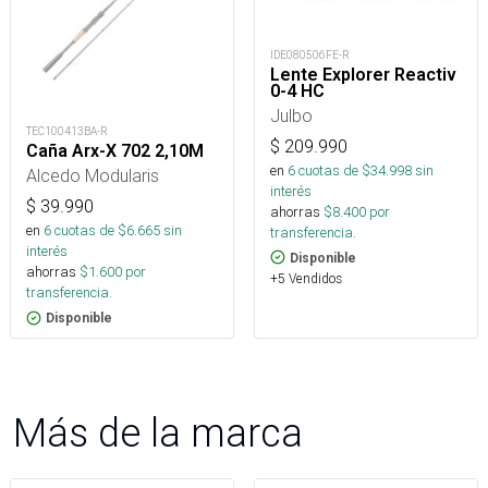
IDE080506FE-R
Lente Explorer Reactiv
0-4 HC
Julbo
TEC100413BA-R
$
209.990
Caña Arx-X 702 2,10M
en
6
cuotas de $
34.998
sin
Alcedo Modularis
interés
$
39.990
ahorras
$
8.400
por
en
6
cuotas de $
6.665
sin
transferencia.
interés
Disponible
ahorras
$
1.600
por
+5 Vendidos
transferencia.
Disponible
Más de la marca