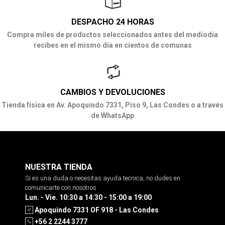
DESPACHO 24 HORAS
Compra miles de productos seleccionados antes del mediodía
recibes en el mismo día en cientos de comunas
CAMBIOS Y DEVOLUCIONES
Tienda física en Av. Apoquindo 7331, Piso 9, Las Condes o a través
de WhatsApp
NUESTRA TIENDA
Si es una duda o necesitas ayuda tecnica, no dudes en
comunicarte con nosotros
Lun. - Vie. 10:30 a 14:30 - 15:00 a 19:00
Apoquindo 7331 OF 918 - Las Condes
+56 2 2244 3777