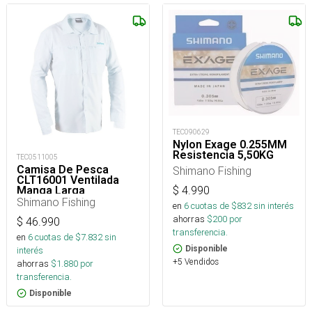
TEC090629
Nylon Exage 0.255MM
Resistencia 5,50KG
TEC0511005
Camisa De Pesca
Shimano Fishing
CLT16001 Ventilada
$
4.990
Manga Larga
Shimano Fishing
en
6
cuotas de $
832
sin interés
ahorras
$
200
por
$
46.990
transferencia.
en
6
cuotas de $
7.832
sin
Disponible
interés
+5 Vendidos
ahorras
$
1.880
por
transferencia.
Disponible