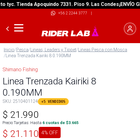
tyc. Tienda Apoquindo 7331. Piso 9. Las Condes
¡ENVÍO GRAT
+56 2 2244 3777
|
Inicio
/
Pesca
/
Lineas, Leaders y Tippet
/
Lineas Pesca con Mosca
/
Linea Trenzada Kairiki 8 0.190MM
Shimano Fishing
Linea Trenzada Kairiki 8
0.190MM
SKU:
2510401124
+5 VENDIDOS
$
21.990
Precio Tarjetas: Hasta
6
cuotas de $
3.665
$
21.110
4
% OFF