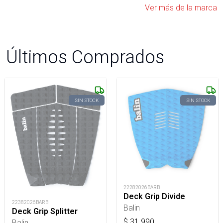
Ver más de la marca
Últimos Comprados
SIN STOCK
SIN STOCK
22282026BARB
Deck Grip Divide
22382026BARB
Balin
Deck Grip Splitter
$
31.990
Balin