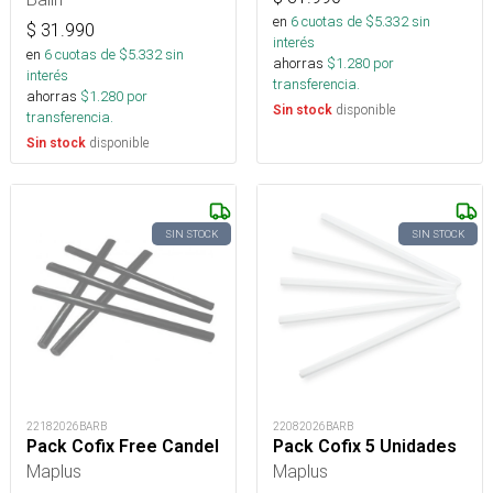
en
6
cuotas de $
5.332
sin
$
31.990
interés
en
6
cuotas de $
5.332
sin
ahorras
$
1.280
por
interés
transferencia.
ahorras
$
1.280
por
disponible
Sin stock
transferencia.
disponible
Sin stock
SIN STOCK
SIN STOCK
22182026BARB
22082026BARB
Pack Cofix Free Candel
Pack Cofix 5 Unidades
Maplus
Maplus