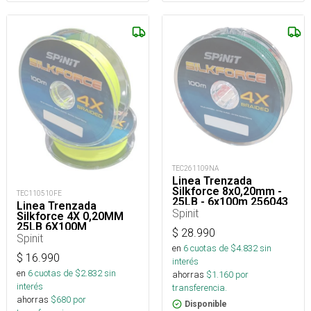
TEC261109NA
Linea Trenzada
Silkforce 8x0,20mm -
TEC110510FE
25LB - 6x100m 256043
Linea Trenzada
Spinit
Silkforce 4X 0,20MM
25LB 6X100M
$
28.990
Spinit
en
6
cuotas de $
4.832
sin
$
16.990
interés
en
6
cuotas de $
2.832
sin
ahorras
$
1.160
por
interés
transferencia.
ahorras
$
680
por
Disponible