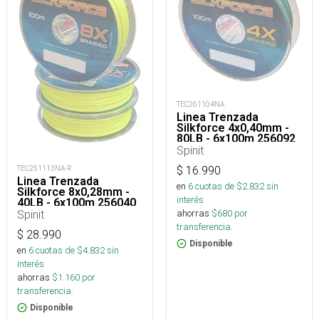
TEC261104NA
Linea Trenzada
Silkforce 4x0,40mm -
80LB - 6x100m 256092
Spinit
TEC251113NA-R
$
16.990
Linea Trenzada
en
6
cuotas de $
2.832
sin
Silkforce 8x0,28mm -
interés
40LB - 6x100m 256040
Spinit
ahorras
$
680
por
transferencia.
$
28.990
Disponible
en
6
cuotas de $
4.832
sin
interés
ahorras
$
1.160
por
transferencia.
Disponible