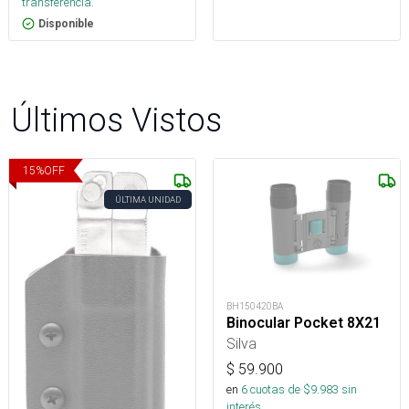
transferencia.
Disponible
Últimos Vistos
15
%
OFF
ÚLTIMA UNIDAD
BH150420BA
Binocular Pocket 8X21
Silva
$
59.900
en
6
cuotas de $
9.983
sin
interés