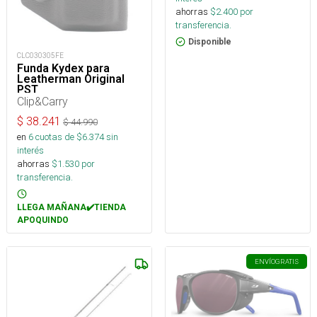
ahorras
$
2.400
por
transferencia.
Disponible
CLC030305FE
Funda Kydex para
Leatherman Original
PST
Clip&Carry
$
38.241
$
44.990
en
6
cuotas de $
6.374
sin
interés
ahorras
$
1.530
por
transferencia.
LLEGA MAÑANA✔️TIENDA
APOQUINDO
ENVÍO
GRATIS