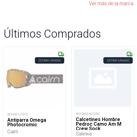
Ver más de la marca
Últimos Comprados
ÚLTIMA UNIDAD
ÚLTIMA UNIDAD
4053866402286
BEH081319FE
Calcetines Hombre
Antiparra Omega
Pedroc Camo Am M
Photocromic
Crew Sock
Cairn
Salewa