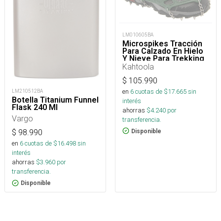
LM010605BA
Microspikes Tracción
Para Calzado En Hielo
Y Nieve Para Trekking
Kahtoola
$
105.990
en
6
cuotas de $
17.665
sin
LM210512BA
Botella Titanium Funnel
interés
Flask 240 Ml
ahorras
$
4.240
por
Vargo
transferencia.
Disponible
$
98.990
en
6
cuotas de $
16.498
sin
interés
ahorras
$
3.960
por
transferencia.
Disponible