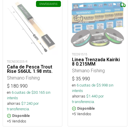
ENVÍO
GRATIS
TEC091515
Linea Trenzada Kairiki
TECN030205-R
8 0.215MM
Caña de Pesca Trout
Shimano Fishing
Rise S66UL 1.98 mts.
Shimano Fishing
$
35.990
en
6
cuotas de $
5.998
sin
$
180.990
interés
en
6
cuotas de $
30.165
sin
ahorras
$
1.440
por
interés
transferencia.
ahorras
$
7.240
por
transferencia.
Disponible
+5 Vendidos
Disponible
+5 Vendidos