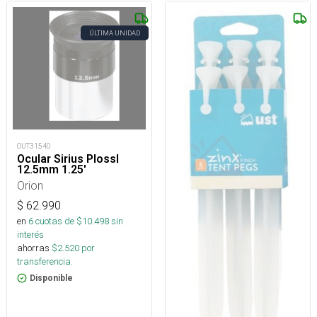
ÚLTIMA UNIDAD
OUT31540
Ocular Sirius Plossl
12.5mm 1.25'
Orion
$
62.990
en
6
cuotas de $
10.498
sin
interés
ahorras
$
2.520
por
transferencia.
Disponible