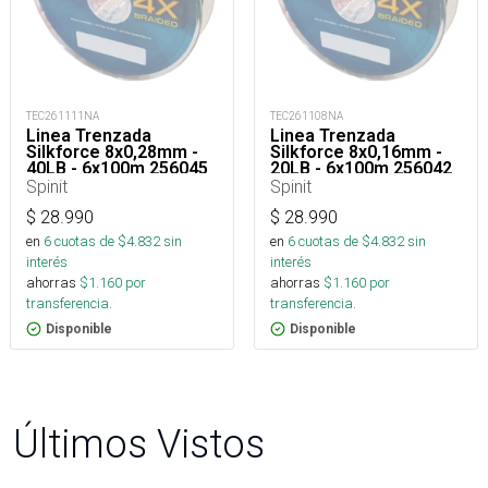
TEC261111NA
TEC261108NA
Linea Trenzada
Linea Trenzada
Silkforce 8x0,28mm -
Silkforce 8x0,16mm -
40LB - 6x100m 256045
20LB - 6x100m 256042
Spinit
Spinit
$
28.990
$
28.990
en
6
cuotas de $
4.832
sin
en
6
cuotas de $
4.832
sin
interés
interés
ahorras
$
1.160
por
ahorras
$
1.160
por
transferencia.
transferencia.
Disponible
Disponible
Últimos Vistos