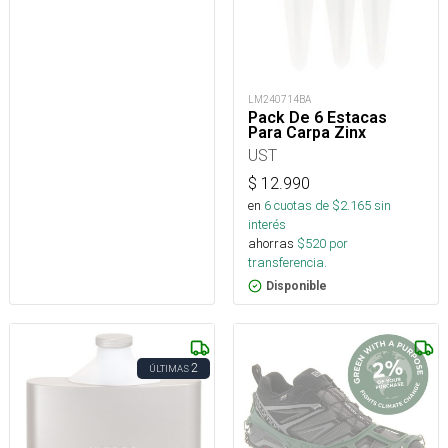
LM240714BA
Pack De 6 Estacas
Para Carpa Zinx
UST
$
12.990
en
6
cuotas de $
2.165
sin
interés
ahorras
$
520
por
transferencia.
Disponible
2
ÚLTIMAS