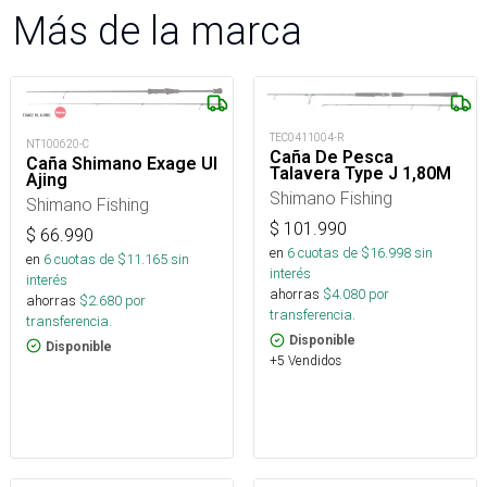
Más de la marca
TEC0411004-R
NT100620-C
Caña De Pesca
Caña Shimano Exage Ul
Talavera Type J 1,80M
Ajing
Shimano Fishing
Shimano Fishing
$
101.990
$
66.990
en
6
cuotas de $
16.998
sin
en
6
cuotas de $
11.165
sin
interés
interés
ahorras
$
4.080
por
ahorras
$
2.680
por
transferencia.
transferencia.
Disponible
Disponible
+5 Vendidos