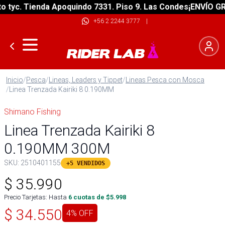
c. Tienda Apoquindo 7331. Piso 9. Las Condes
¡ENVÍO GRATIS
+56 2 2244 3777
|
Inicio
/
Pesca
/
Lineas, Leaders y Tippet
/
Lineas Pesca con Mosca
/
Linea Trenzada Kairiki 8 0.190MM
Shimano Fishing
Linea Trenzada Kairiki 8
0.190MM 300M
SKU:
2510401155
+5 VENDIDOS
$
35.990
Precio Tarjetas: Hasta
6
cuotas de $
5.998
$
34.550
4
% OFF