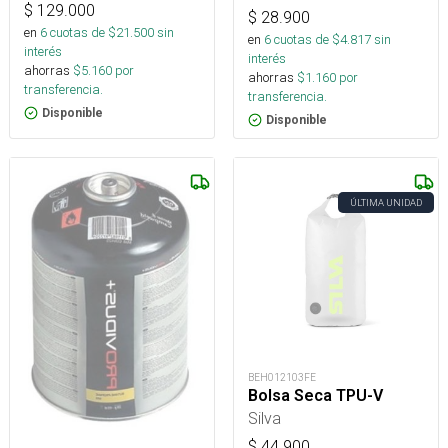
$
129.000
$
28.900
en
6
cuotas de $
21.500
sin
en
6
cuotas de $
4.817
sin
interés
interés
ahorras
$
5.160
por
ahorras
$
1.160
por
transferencia.
transferencia.
Disponible
Disponible
ÚLTIMA UNIDAD
BEH012103FE
Bolsa Seca TPU-V
Silva
$
44.900