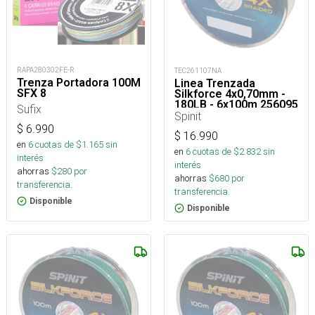
RAPA280302FE-R
TEC261107NA
Trenza Portadora 100M
Linea Trenzada
SFX 8
Silkforce 4x0,70mm -
180LB - 6x100m 256095
Sufix
Spinit
$
6.990
$
16.990
en
6
cuotas de $
1.165
sin
en
6
cuotas de $
2.832
sin
interés
interés
ahorras
$
280
por
ahorras
$
680
por
transferencia.
transferencia.
Disponible
Disponible