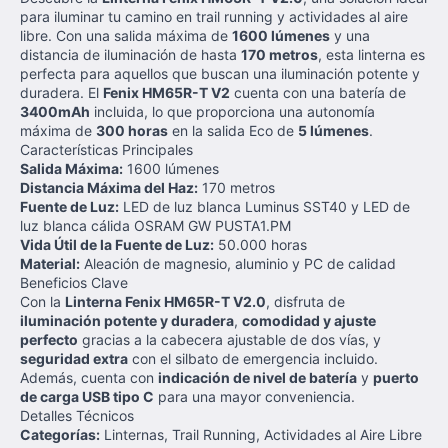
para iluminar tu camino en trail running y actividades al aire
libre. Con una salida máxima de
1600 lúmenes
y una
distancia de iluminación de hasta
170 metros
, esta linterna es
perfecta para aquellos que buscan una iluminación potente y
duradera. El
Fenix HM65R-T V2
cuenta con una batería de
3400mAh
incluida, lo que proporciona una autonomía
máxima de
300 horas
en la salida Eco de
5 lúmenes
.
Características Principales
Salida Máxima:
1600 lúmenes
Distancia Máxima del Haz:
170 metros
Fuente de Luz:
LED de luz blanca Luminus SST40 y LED de
luz blanca cálida OSRAM GW PUSTA1.PM
Vida Útil de la Fuente de Luz:
50.000 horas
Material:
Aleación de magnesio, aluminio y PC de calidad
Beneficios Clave
Con la
Linterna Fenix HM65R-T V2.0
, disfruta de
iluminación potente y duradera
,
comodidad y ajuste
perfecto
gracias a la cabecera ajustable de dos vías, y
seguridad extra
con el silbato de emergencia incluido.
Además, cuenta con
indicación de nivel de batería
y
puerto
de carga USB tipo C
para una mayor conveniencia.
Detalles Técnicos
Categorías:
Linternas, Trail Running, Actividades al Aire Libre