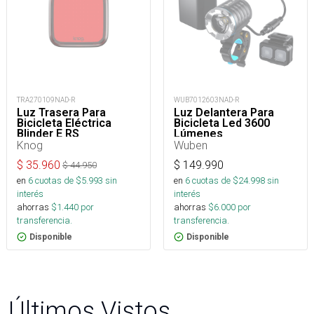
TRA270109NAD-R
WUB7012603NAD-R
Luz Trasera Para
Luz Delantera Para
Bicicleta Eléctrica
Bicicleta Led 3600
Blinder E RS
Lúmenes
Knog
Wuben
$
35.960
$
149.990
$
44.950
en
6
cuotas de $
5.993
sin
en
6
cuotas de $
24.998
sin
interés
interés
ahorras
$
1.440
por
ahorras
$
6.000
por
transferencia.
transferencia.
Disponible
Disponible
Últimos Vistos