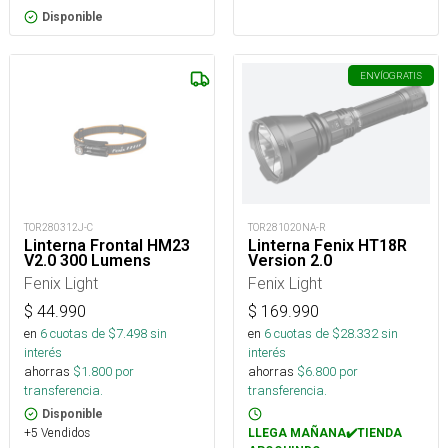
Disponible
ENVÍO
GRATIS
TOR280312J-C
TOR281020NA-R
Linterna Frontal HM23
Linterna Fenix HT18R
V2.0 300 Lumens
Version 2.0
Fenix Light
Fenix Light
$
44.990
$
169.990
en
6
cuotas de $
7.498
sin
en
6
cuotas de $
28.332
sin
interés
interés
ahorras
$
1.800
por
ahorras
$
6.800
por
transferencia.
transferencia.
Disponible
+5 Vendidos
LLEGA MAÑANA✔️TIENDA