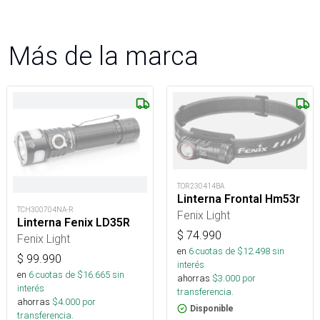
Más de la marca
TOR230414BA
Linterna Frontal Hm53r
TCH300704NA-R
Fenix Light
Linterna Fenix LD35R
$
74.990
Fenix Light
en
6
cuotas de $
12.498
sin
$
99.990
interés
en
6
cuotas de $
16.665
sin
ahorras
$
3.000
por
interés
transferencia.
ahorras
$
4.000
por
Disponible
transferencia.