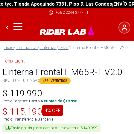
yc. Tienda Apoquindo 7331. Piso 9. Las Condes
¡ENVÍO GRATI
+56 2 2244 3777
|
Inicio
/
Iluminación
/
Linternas
/
LED s
/
Linterna Frontal HM65R-T V2.0
Fenix Light
Linterna Frontal HM65R-T V2.0
SKU:
TCH100126-C
+20 VENDIDOS
$
119.990
Precio Tarjetas: Hasta
6
cuotas de $
19.998
$
115.190
4
% OFF
Precio Transferencia Bancaria
Envío gratis para compras mayores a $149.999