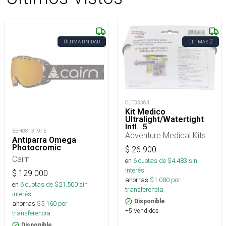
2
ÚLTIMA UNIDAD
ÚLTIMAS
OUT33364
Kit Medico
Ultralight/Watertight
Intl. .5
BEH081319FE
Adventure Medical Kits
Antiparra Omega
Photocromic
$
26.900
Cairn
en
6
cuotas de $
4.483
sin
interés
$
129.000
ahorras
$
1.080
por
en
6
cuotas de $
21.500
sin
transferencia.
interés
Disponible
ahorras
$
5.160
por
+5 Vendidos
transferencia.
Disponible