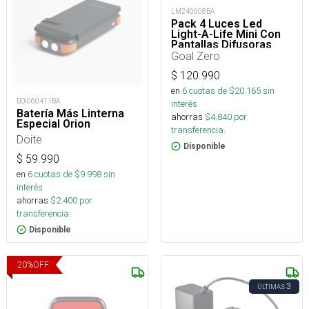
LM240608BA
Pack 4 Luces Led
Light-A-Life Mini Con
Pantallas Difusoras
110 Lúmenes
Goal Zero
$
120.990
en
6
cuotas de $
20.165
sin
DOI060411BA
interés
Batería Más Linterna
ahorras
$
4.840
por
Especial Orion
transferencia.
Doite
Disponible
$
59.990
en
6
cuotas de $
9.998
sin
interés
ahorras
$
2.400
por
transferencia.
Disponible
20
%
OFF
3
ÚLTIMAS