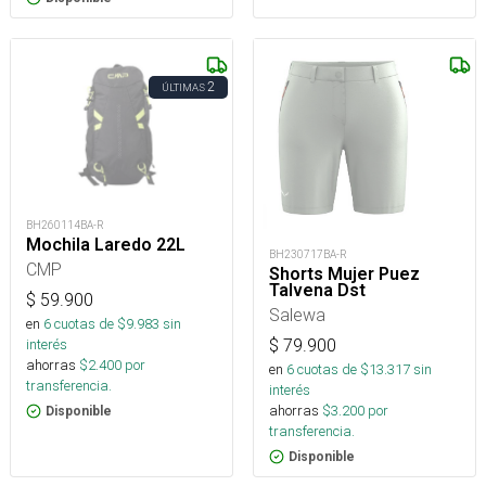
2
ÚLTIMAS
BH260114BA-R
Mochila Laredo 22L
BH230717BA-R
CMP
Shorts Mujer Puez
Talvena Dst
$
59.900
Salewa
en
6
cuotas de $
9.983
sin
interés
$
79.900
ahorras
$
2.400
por
en
6
cuotas de $
13.317
sin
transferencia.
interés
ahorras
$
3.200
por
Disponible
transferencia.
Disponible