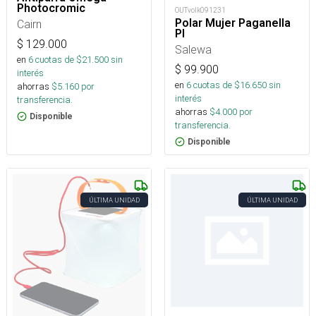
Photocromic
OUTvolk091231
Polar Mujer Paganella
Cairn
Pl
$
129.000
Salewa
en
6
cuotas de $
21.500
sin
$
99.900
interés
en
6
cuotas de $
16.650
sin
ahorras
$
5.160
por
interés
transferencia.
ahorras
$
4.000
por
Disponible
transferencia.
Disponible
ÚLTIMA UNIDAD
ÚLTIMA UNIDAD