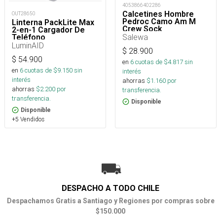
4053866402286
Calcetines Hombre
OUT28650
Pedroc Camo Am M
Linterna PackLite Max
Crew Sock
2-en-1 Cargador De
Salewa
Teléfono
LuminAID
$
28.900
$
54.900
en
6
cuotas de $
4.817
sin
en
6
cuotas de $
9.150
sin
interés
interés
ahorras
$
1.160
por
ahorras
$
2.200
por
transferencia.
transferencia.
Disponible
Disponible
+5 Vendidos
DESPACHO A TODO CHILE
Despachamos Gratis a Santiago y Regiones por compras sobre
$150.000