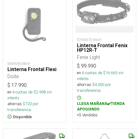
TCH300701NA-R
Linterna Frontal Fenix
HP12R-T
Fenix Light
DOI090903BA-R
$
99.990
Linterna Frontal Flexi
en
6
cuotas de $
16.665
sin
Doite
interés
ahorras
$
4.000
por
$
17.990
transferencia.
en
6
cuotas de $
2.998
sin
interés
ahorras
$
720
por
LLEGA MAÑANA✔️TIENDA
transferencia.
APOQUINDO
+5 Vendidos
Disponible