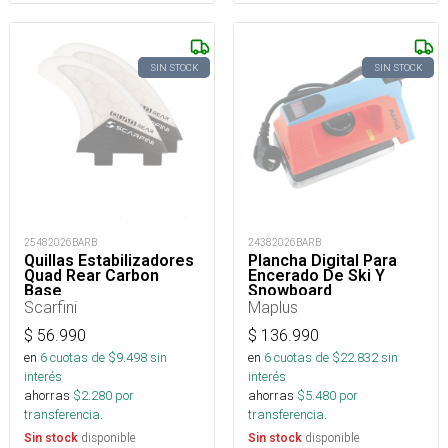
SIN STOCK
SIN STOCK
25482026BARB
24382026BARB
Quillas Estabilizadores
Plancha Digital Para
Quad Rear Carbon
Encerado De Ski Y
Base
Snowboard
Scarfini
Maplus
$
56.990
$
136.990
en
6
cuotas de $
9.498
sin
en
6
cuotas de $
22.832
sin
interés
interés
ahorras
$
2.280
por
ahorras
$
5.480
por
transferencia.
transferencia.
disponible
disponible
Sin stock
Sin stock