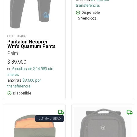
transferencia.
Disponible
+5 Vendidos
OD310704BA
Pantalon Neopren
Wm's Quantum Pants
Palm
$
89.900
en
6
cuotas de $
14.983
sin
interés
ahorras
$
3.600
por
transferencia.
Disponible
ÚLTIMA UNIDAD