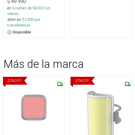
$
49.990
en
6
cuotas de $
8.332
sin
interés
ahorras
$
2.000
por
transferencia.
Disponible
Más de la marca
20
%
OFF
20
%
OFF