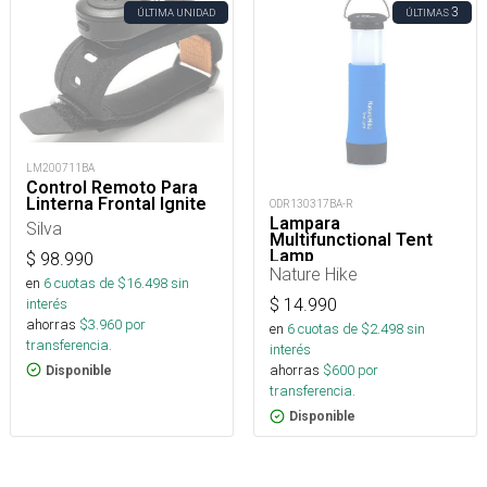
3
ÚLTIMA UNIDAD
ÚLTIMAS
LM200711BA
Control Remoto Para
Linterna Frontal Ignite
ODR130317BA-R
Lampara
Silva
Multifunctional Tent
Lamp
$
98.990
Nature Hike
en
6
cuotas de $
16.498
sin
interés
$
14.990
ahorras
$
3.960
por
en
6
cuotas de $
2.498
sin
transferencia.
interés
ahorras
$
600
por
Disponible
transferencia.
Disponible