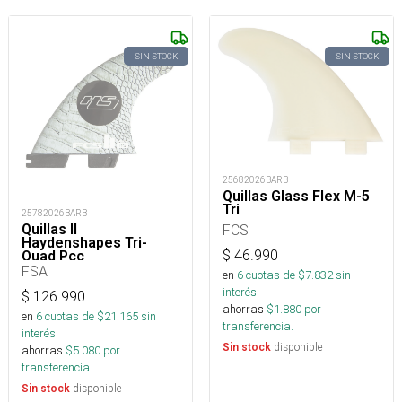
SIN STOCK
SIN STOCK
25682026BARB
Quillas Glass Flex M-5
Tri
25782026BARB
Quillas II
FCS
Haydenshapes Tri-
$
46.990
Quad Pcc
FSA
en
6
cuotas de $
7.832
sin
interés
$
126.990
ahorras
$
1.880
por
en
6
cuotas de $
21.165
sin
transferencia.
interés
disponible
Sin stock
ahorras
$
5.080
por
transferencia.
disponible
Sin stock