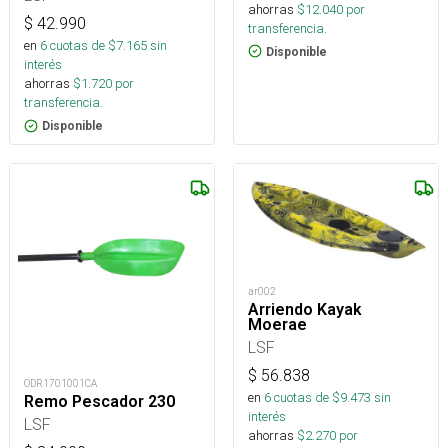
ahorras
$
12.040
por
$
42.990
transferencia.
en
6
cuotas de $
7.165
sin
Disponible
interés
ahorras
$
1.720
por
transferencia.
Disponible
ar002
Arriendo Kayak
Moerae
LSF
$
56.838
ODR1701001CA
en
6
cuotas de $
9.473
sin
Remo Pescador 230
interés
LSF
ahorras
$
2.270
por