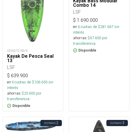
Kayak Bass Modular
Combo 14
LSF
$
1.690.000
en
6
cuotas de $
281.667
sin
interés
ahorras
$
67.600
por
transferencia.
Disponible
OD290707BA-R
Kayak De Pesca Seal
13
LSF
$
639.900
en
6
cuotas de $
106.650
sin
interés
ahorras
$
25.600
por
transferencia.
Disponible
2
3
ÚLTIMAS
ÚLTIMAS