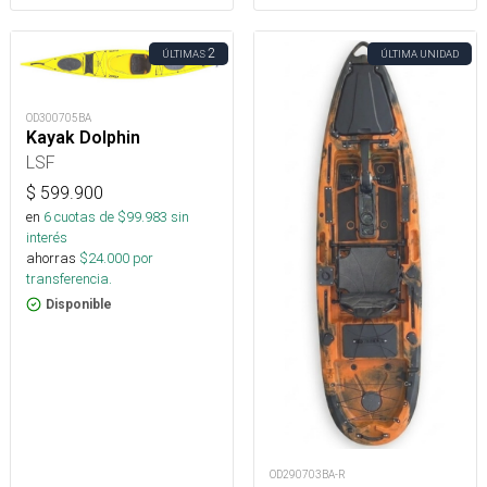
2
ÚLTIMAS
ÚLTIMA UNIDAD
OD300705BA
Kayak Dolphin
LSF
$
599.900
en
6
cuotas de $
99.983
sin
interés
ahorras
$
24.000
por
transferencia.
Disponible
OD290703BA-R