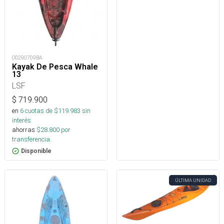
OD290709BA
Kayak De Pesca Whale
13
LSF
$
719.900
en
6
cuotas de $
119.983
sin
interés
ahorras
$
28.800
por
transferencia.
Disponible
ÚLTIMA UNIDAD