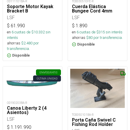
OD111101BA-R
TOD030510FE-R
Soporte Motor Kayak
Cuerda Elástica
Bracket B
Bungee Cord 4mm
LSF
LSF
$
61.990
$
1.890
en
6
cuotas de $
10.332
sin
en
6
cuotas de $
315
sin interés
interés
ahorras
$
80
por transferencia.
ahorras
$
2.480
por
Disponible
transferencia.
Disponible
ENVÍO
GRATIS
ÚLTIMA UNIDAD
OD190203BA-R
Canoa Liberty 2 (4
Asientos)
TOD050101BA-R
LSF
Porta Caña Swivel C
Fishing Rod Holder
$
1.191.990