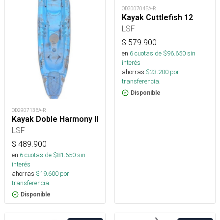
OD300704BA-R
Kayak Cuttlefish 12
LSF
$
579.900
en
6
cuotas de $
96.650
sin
interés
ahorras
$
23.200
por
transferencia.
Disponible
OD290713BA-R
Kayak Doble Harmony II
LSF
$
489.900
en
6
cuotas de $
81.650
sin
interés
ahorras
$
19.600
por
transferencia.
Disponible