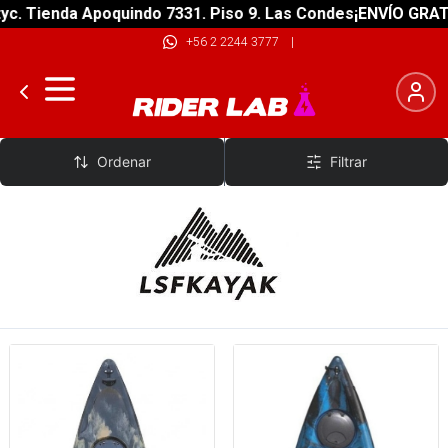
ienda Apoquindo 7331. Piso 9. Las Condes
¡ENVÍO GRATIS! so
+56 2 2244 3777
|
LSF
Ordenar
Filtrar