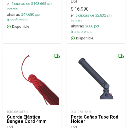
LSF
en
6
cuotas de $
198.665
sin
$
16.990
interés
ahorras
$
47.680
por
en
6
cuotas de $
2.832
sin
transferencia.
interés
ahorras
$
680
por
Disponible
transferencia.
Disponible
TOD030508FE-R
OD310701BA-R
Cuerda Elástica
Porta Cañas Tube Rod
Bungee Cord 4mm
Holder
LSF
LSF