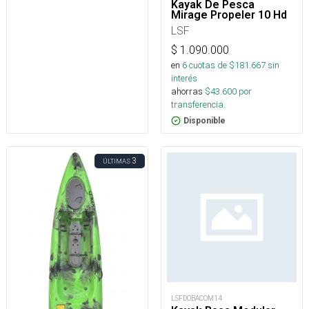
Kayak De Pesca
Mirage Propeler 10 Hd
LSF
$
1.090.000
en
6
cuotas de $
181.667
sin
interés
ahorras
$
43.600
por
transferencia.
Disponible
3
ÚLTIMAS
LSFDOBACOM14