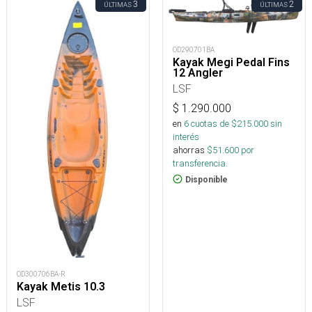
3
2
ÚLTIMAS
ÚLTIMAS
OD290701BA
Kayak Megi Pedal Fins
12 Angler
LSF
$
1.290.000
en
6
cuotas de $
215.000
sin
interés
ahorras
$
51.600
por
transferencia.
Disponible
OD300706BA-R
Kayak Metis 10.3
LSF