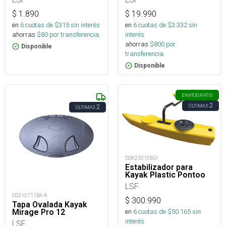
$
1.890
$
19.990
en
6
cuotas de $
315
sin interés
en
6
cuotas de $
3.332
sin
ahorras
$
80
por transferencia.
interés
ahorras
$
800
por
Disponible
transferencia.
Disponible
ENVÍO
GRATIS
2
ÚLTIMAS
2
ÚLTIMAS
ODR230108GI
Estabilizador para
Kayak Plastic Pontoo
LSF
OD310711BA-R
$
300.990
Tapa Ovalada Kayak
en
6
cuotas de $
50.165
sin
Mirage Pro 12
interés
LSF