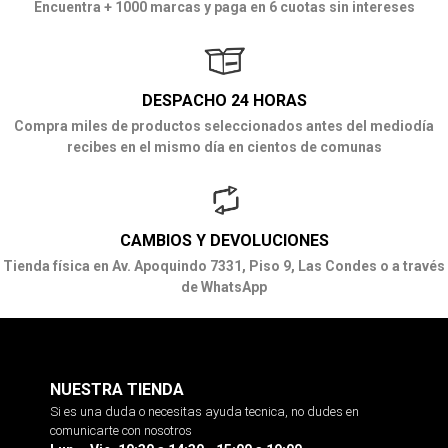
Encuentra + 1000 marcas y paga en 6 cuotas sin intereses
DESPACHO 24 HORAS
Compra miles de productos seleccionados antes del mediodía
recibes en el mismo día en cientos de comunas
CAMBIOS Y DEVOLUCIONES
Tienda física en Av. Apoquindo 7331, Piso 9, Las Condes o a través
de WhatsApp
NUESTRA TIENDA
Si es una duda o necesitas ayuda tecnica, no dudes en
comunicarte con nosotros