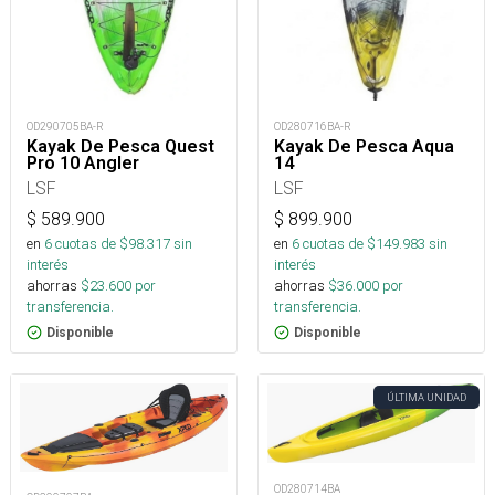
OD290705BA-R
OD280716BA-R
Kayak De Pesca Quest
Kayak De Pesca Aqua
Pro 10 Angler
14
LSF
LSF
$
589.900
$
899.900
en
6
cuotas de $
98.317
sin
en
6
cuotas de $
149.983
sin
interés
interés
ahorras
$
23.600
por
ahorras
$
36.000
por
transferencia.
transferencia.
Disponible
Disponible
ÚLTIMA UNIDAD
OD280714BA