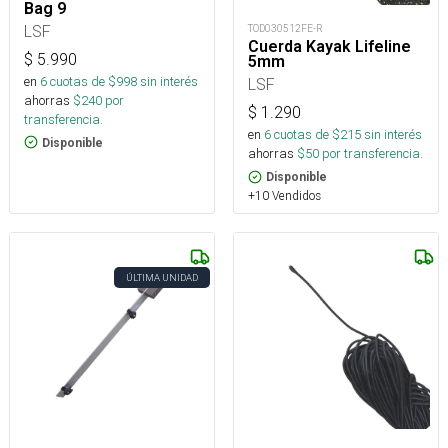
Bag 9
LSF
TOD030512FE-R
Cuerda Kayak Lifeline
$
5.990
5mm
en
6
cuotas de $
998
sin interés
LSF
ahorras
$
240
por
$
1.290
transferencia.
en
6
cuotas de $
215
sin interés
Disponible
ahorras
$
50
por transferencia.
Disponible
+10 Vendidos
ÚLTIMA UNIDAD