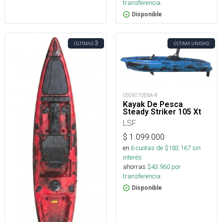
transferencia.
Disponible
3
ÚLTIMAS
ÚLTIMA UNIDAD
OD290708BA-R
Kayak De Pesca
Steady Striker 105 Xt
LSF
$
1.099.000
en
6
cuotas de $
183.167
sin
interés
ahorras
$
43.960
por
transferencia.
Disponible