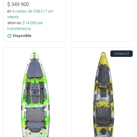
$
349.900
en
6
cuotas de $
58.317
sin
interés
ahorras
$
14.000
por
transferencia.
Disponible
2
ÚLTIMAS