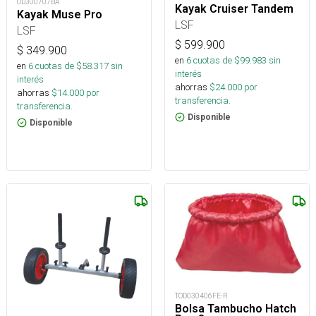
OD300707BA
Kayak Cruiser Tandem
Kayak Muse Pro
LSF
LSF
$
599.900
$
349.900
en
6
cuotas de $
99.983
sin
en
6
cuotas de $
58.317
sin
interés
interés
ahorras
$
24.000
por
ahorras
$
14.000
por
transferencia.
transferencia.
Disponible
Disponible
TOD030406FE-R
Bolsa Tambucho Hatch