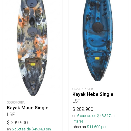
OD290716BA-R
Kayak Hebe Single
LSF
OD300708BA
Kayak Muse Single
$
289.900
LSF
en
6
cuotas de $
48.317
sin
interés
$
299.900
ahorras
$
11.600
por
en
6
cuotas de $
49.983
sin