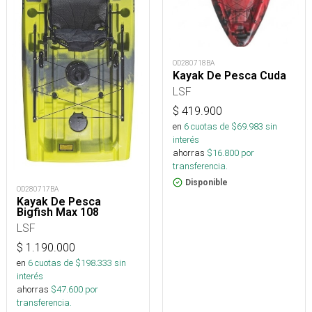
OD280718BA
Kayak De Pesca Cuda
LSF
$
419.900
en
6
cuotas de $
69.983
sin
interés
ahorras
$
16.800
por
transferencia.
Disponible
OD280717BA
Kayak De Pesca
Bigfish Max 108
LSF
$
1.190.000
en
6
cuotas de $
198.333
sin
interés
ahorras
$
47.600
por
transferencia.