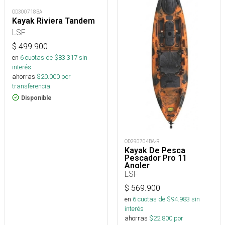
OD300718BA
Kayak Riviera Tandem
LSF
$
499.900
en
6
cuotas de $
83.317
sin
interés
ahorras
$
20.000
por
transferencia.
Disponible
OD290704BA-R
Kayak De Pesca
Pescador Pro 11
Angler
LSF
$
569.900
en
6
cuotas de $
94.983
sin
interés
ahorras
$
22.800
por