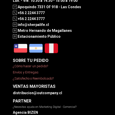
Lun. - Vie. 10:30 a 14:30 - 15:00 a 19:00
Apoquindo 7331 OF 918 - Las Condes
+56 2 2244 3777
+56 2 2244 3777
info@sherpalife.cl
Metro Hernando de Magallanes
Estacionamiento Público
SOBRE TU PEDIDO
¿Cómo hacer un pedido?
Envíos y Entregas
¿Satisfecho o Reembolsado?
VENTAS MAYORISTAS
distribucion@outcompany.cl
PARTNER
¿Necesitas ayuda en Marketing Digital - Comercial?
Agencia BIZEN