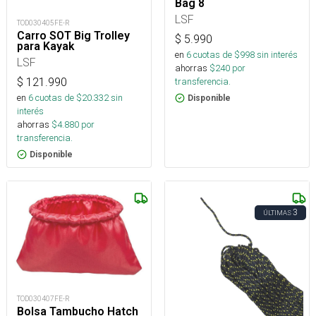
Bag 8
LSF
TOD030405FE-R
Carro SOT Big Trolley
$
5.990
para Kayak
en
6
cuotas de $
998
sin interés
LSF
ahorras
$
240
por
$
121.990
transferencia.
en
6
cuotas de $
20.332
sin
Disponible
interés
ahorras
$
4.880
por
transferencia.
Disponible
3
ÚLTIMAS
TOD030407FE-R
Bolsa Tambucho Hatch