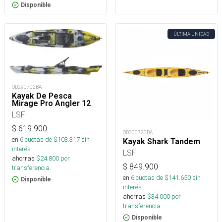
Disponible
ÚLTIMA UNIDAD
OD290702BA
Kayak De Pesca
Mirage Pro Angler 12
LSF
$
619.900
OD300720BA
en
6
cuotas de $
103.317
sin
Kayak Shark Tandem
interés
LSF
ahorras
$
24.800
por
$
849.900
transferencia.
en
6
cuotas de $
141.650
sin
Disponible
interés
ahorras
$
34.000
por
transferencia.
Disponible