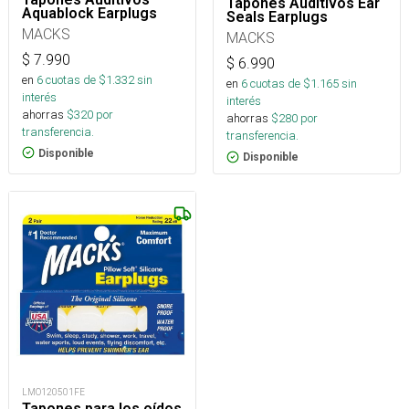
Tapones Auditivos Ear
Aquablock Earplugs
Seals Earplugs
MACKS
MACKS
$
7.990
$
6.990
en
6
cuotas de $
1.332
sin
en
6
cuotas de $
1.165
sin
interés
interés
ahorras
$
320
por
ahorras
$
280
por
transferencia.
transferencia.
Disponible
Disponible
LMO120501FE
Tapones para los oídos