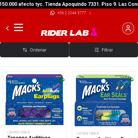
50.000 afecto tyc. Tienda Apoquindo 7331. Piso 9. Las Con
+56 2 2244 3777
|
MACKS
Ordenar
Filtrar
LM180615BA-R
LM180614BA-R
Tapones Auditivos