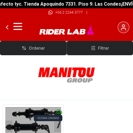
ecto tyc. Tienda Apoquindo 7331. Piso 9. Las Condes
¡ENVÍO
+56 2 2244 3777
|
Manitou
Ordenar
Filtrar
ÚLTIMA UNIDAD