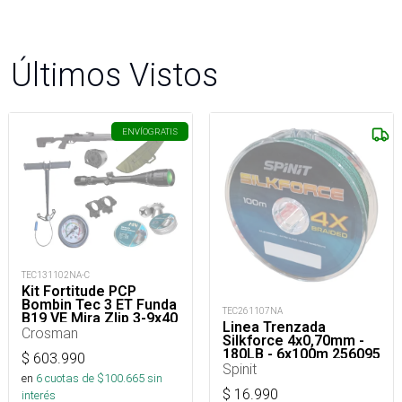
Últimos Vistos
ENVÍO
GRATIS
TEC131102NA-C
Kit Fortitude PCP
Bombin Tec 3 ET Funda
TEC261107NA
B19 VE Mira Zlip 3-9x40
Linea Trenzada
- Poston P022 2LT -
Crosman
Silkforce 4x0,70mm -
Montura Zlip - Correa
180LB - 6x100m 256095
Crosman
$
603.990
Spinit
en
6
cuotas de $
100.665
sin
$
16.990
interés