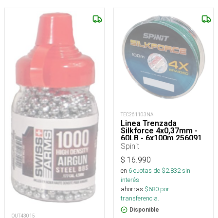
TEC261103NA
Linea Trenzada
Silkforce 4x0,37mm -
60LB - 6x100m 256091
Spinit
$
16.990
en
6
cuotas de $
2.832
sin
interés
ahorras
$
680
por
transferencia.
Disponible
OUT43015