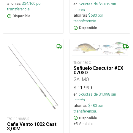
ahorras
$
24.160
por
en
6
cuotas de $
2.832
sin
transferencia.
interés
ahorras
$
680
por
Disponible
transferencia.
Disponible
TN061130-C
Señuelo Executor #EX
070SD
SALMO
$
11.990
en
6
cuotas de $
1.998
sin
interés
ahorras
$
480
por
transferencia.
Disponible
TEC110406BA-R
+5 Vendidos
Caña Vento 1002 Cast
3,00M