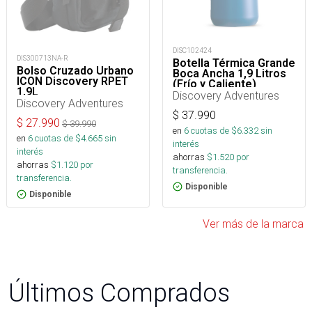
DISC102424
DIS300713NA-R
Botella Térmica Grande
Bolso Cruzado Urbano
Boca Ancha 1,9 Litros
ICON Discovery RPET
(Frío y Caliente)
1,9L
Discovery Adventures
Discovery Adventures
$
37.990
$
27.990
$
39.990
en
6
cuotas de $
6.332
sin
en
6
cuotas de $
4.665
sin
interés
interés
ahorras
$
1.520
por
ahorras
$
1.120
por
transferencia.
transferencia.
Disponible
Disponible
Ver más de la marca
Últimos Comprados