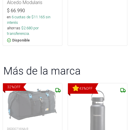
Alcedo Modularis
$
66.990
en
6
cuotas de $
11.165
sin
interés
ahorras
$
2.680
por
transferencia.
Disponible
Más de la marca
32
%
OFF
43
%
OFF
DIS300716NA-R