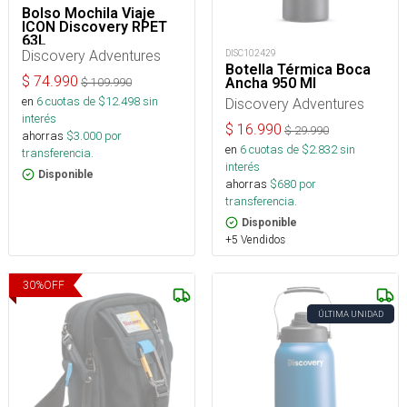
Bolso Mochila Viaje
ICON Discovery RPET
63L
Discovery Adventures
DISC102429
Botella Térmica Boca
$
74.990
Ancha 950 Ml
$
109.990
en
6
cuotas de $
12.498
sin
Discovery Adventures
interés
$
16.990
$
29.990
ahorras
$
3.000
por
en
6
cuotas de $
2.832
sin
transferencia.
interés
Disponible
ahorras
$
680
por
transferencia.
Disponible
+5 Vendidos
30
%
OFF
ÚLTIMA UNIDAD