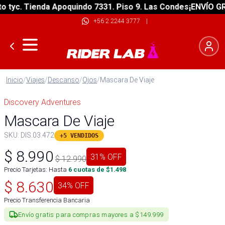
yc. Tienda Apoquindo 7331. Piso 9. Las Condes
¡ENVÍO GRATI
+56 2 2244 3777
|
Inicio
/
Viajes
/
Descanso
/
Ojos
/
Mascara De Viaje
Discovery Adventures
Mascara De Viaje
SKU:
DIS.03.472
+5 VENDIDOS
$
8.990
31
% OFF
$
12.990
Precio Tarjetas: Hasta
6
cuotas de $
1.498
$
8.630
34
% OFF
Precio Transferencia Bancaria
Envío gratis para compras mayores a $149.999