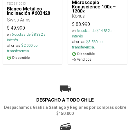
Microscopio
TEC05110013
Konuscience 100x –
Blanco Metálico
1200x
Inclinación #603428
Konus
Swiss Arms
$
88.990
$
49.990
en
6
cuotas de $
14.832
sin
en
6
cuotas de $
8.332
sin
interés
interés
ahorras
$
3.560
por
ahorras
$
2.000
por
transferencia.
transferencia.
Disponible
Disponible
+5 Vendidos
DESPACHO A TODO CHILE
Despachamos Gratis a Santiago y Regiones por compras sobre
$150.000