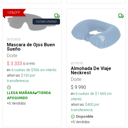
16
%
OFF
ÚLTIMA UNIDAD
OUT27876
Mascara de Ojos Buen
Sueño
Doite
$
3.333
d270318
$
3.990
Almohada De Viaje
en
6
cuotas de $
556
sin interés
Neckrest
ahorras
$
130
por
Doite
transferencia.
$
9.990
LLEGA MAÑANA✔️TIENDA
en
6
cuotas de $
1.665
sin
APOQUINDO
interés
+5 Vendidos
ahorras
$
400
por
transferencia.
Disponible
+5 Vendidos