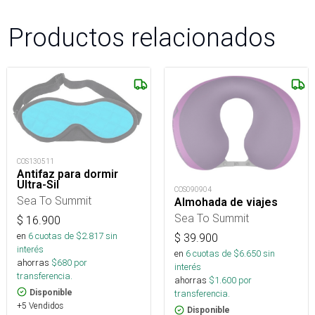
Productos relacionados
COS130511
Antifaz para dormir
Ultra-Sil
COS090904
Sea To Summit
Almohada de viajes
Sea To Summit
$
16.900
en
6
cuotas de $
2.817
sin
$
39.900
interés
en
6
cuotas de $
6.650
sin
ahorras
$
680
por
interés
transferencia.
ahorras
$
1.600
por
Disponible
transferencia.
+5 Vendidos
Disponible