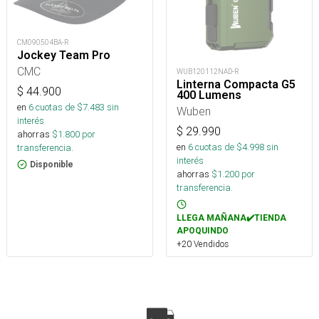
CM090504BA-R
Jockey Team Pro
CMC
WUB120112NAD-R
Linterna Compacta G5
$
44.900
400 Lumens
en
6
cuotas de $
7.483
sin
Wuben
interés
$
29.990
ahorras
$
1.800
por
en
6
cuotas de $
4.998
sin
transferencia.
interés
Disponible
ahorras
$
1.200
por
transferencia.
LLEGA MAÑANA✔️TIENDA
APOQUINDO
+20 Vendidos