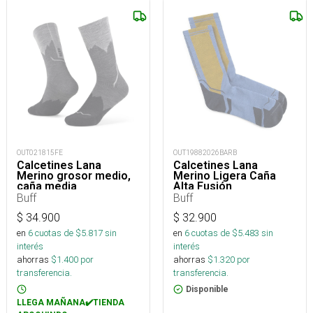
OUT021815FE
OUT19882026BARB
Calcetines Lana
Calcetines Lana
Merino grosor medio,
Merino Ligera Caña
caña media
Alta Fusión
Buff
Buff
$
34.900
$
32.900
en
6
cuotas de $
5.817
sin
en
6
cuotas de $
5.483
sin
interés
interés
ahorras
$
1.400
por
ahorras
$
1.320
por
transferencia.
transferencia.
Disponible
LLEGA MAÑANA✔️TIENDA