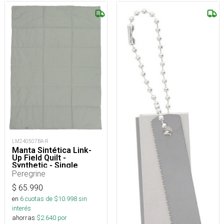
LM240507BA-R
Manta Sintética Link-
Up Field Quilt -
Synthetic - Single
Peregrine
$
65.990
en
6
cuotas de $
10.998
sin
interés
ahorras
$
2.640
por