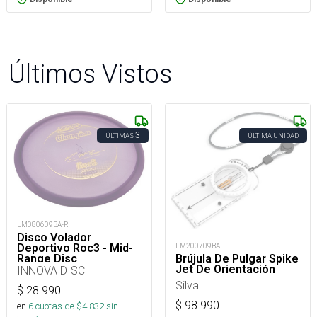
Últimos Vistos
3
ÚLTIMAS
ÚLTIMA UNIDAD
LM080609BA-R
Disco Volador
LM200709BA
Deportivo Roc3 - Mid-
Brújula De Pulgar Spike
Range Disc
Jet De Orientación
INNOVA DISC
Silva
$
28.990
$
98.990
en
6
cuotas de $
4.832
sin