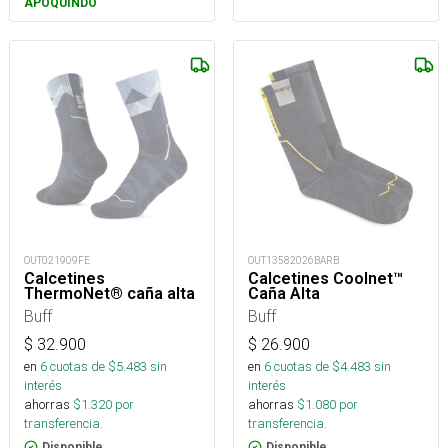
APOQUINDO
OUT021909FE
OUT13582026BARB
Calcetines
Calcetines Coolnet™
ThermoNet® caña alta
Caña Alta
Buff
Buff
$
32.900
$
26.900
en
6
cuotas de $
5.483
sin
en
6
cuotas de $
4.483
sin
interés
interés
ahorras
$
1.320
por
ahorras
$
1.080
por
transferencia.
transferencia.
Disponible
Disponible