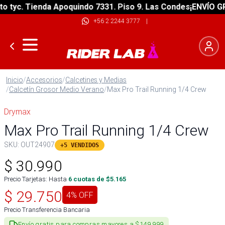
tyc. Tienda Apoquindo 7331. Piso 9. Las Condes
¡ENVÍO GRAT
+56 2 2244 3777
|
Inicio
/
Accesorios
/
Calcetines y Medias
/
Calcetín Grosor Medio Verano
/
Max Pro Trail Running 1/4 Crew
Drymax
Max Pro Trail Running 1/4 Crew
SKU:
OUT24907
+5 VENDIDOS
$
30.990
Precio Tarjetas: Hasta
6
cuotas de $
5.165
$
29.750
4
% OFF
Precio Transferencia Bancaria
Envío gratis para compras mayores a $149.999