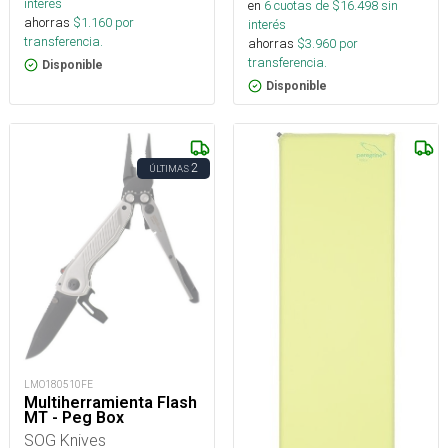
interés
en
6
cuotas de $
16.498
sin
ahorras
$
1.160
por
interés
transferencia.
ahorras
$
3.960
por
transferencia.
Disponible
Disponible
2
ÚLTIMAS
LMO180510FE
Multiherramienta Flash
MT - Peg Box
SOG Knives