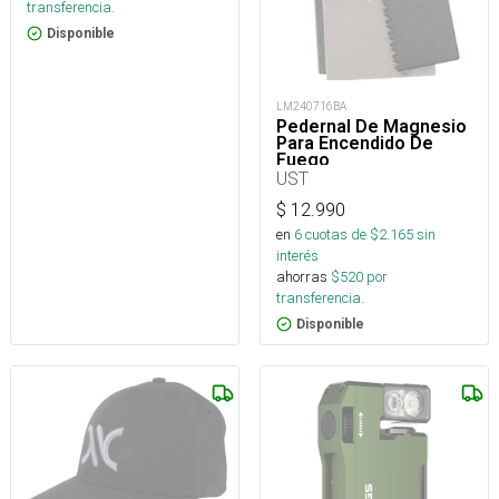
transferencia.
Disponible
LM240716BA
Pedernal De Magnesio
Para Encendido De
Fuego
UST
$
12.990
en
6
cuotas de $
2.165
sin
interés
ahorras
$
520
por
transferencia.
Disponible